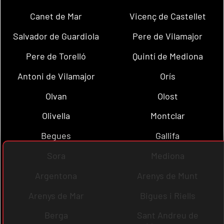
Canet de Mar
Vicenç de Castellet
Salvador de Guardiola
Pere de Vilamajor
Pere de Torelló
Quintí de Mediona
Antoni de Vilamajor
Orís
Olvan
Olost
Olivella
Montclar
Begues
Gallifa
Sora
Mediona
Argentona
Arenys de Munt
Arenys de Mar
Bigues i Riells
Berga
Sant Andreu de