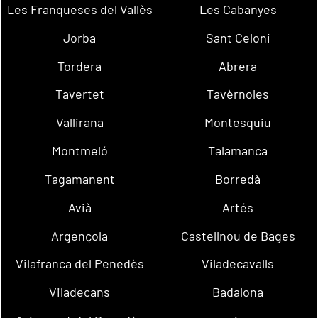
Les Franqueses del Vallès
Les Cabanyes
Jorba
Sant Celoni
Tordera
Abrera
Tavertet
Tavèrnoles
Vallirana
Montesquiu
Montmeló
Talamanca
Tagamanent
Borredà
Avià
Artés
Argençola
Castellnou de Bages
Vilafranca del Penedès
Viladecavalls
Viladecans
Badalona