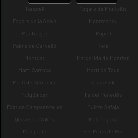
Taradell
Fogars de Montclús
Fogars de la Selva
Montmaneu
Montmajor
Papiol
Palma de Cervelló
Teià
Montgat
Margarida de Montbui
Martí Sarroca
Martí de Tous
Martí de Centelles
Castellolí
Puigdàlber
Fe del Penedès
Fost de Campsentelles
Quirze Safaja
Quirze del Vallès
Matadepera
Masquefa
Els Prats de Rei