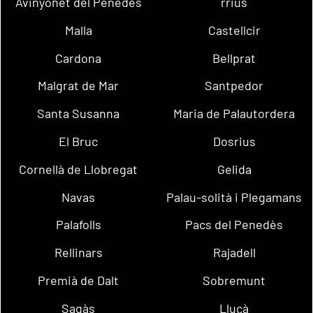
Avinyonet del Penedès
rrius
Malla
Castellcir
Cardona
Bellprat
Malgrat de Mar
Santpedor
Santa Susanna
Maria de Palautordera
El Bruc
Dosrius
Cornellà de Llobregat
Gelida
Navas
Palau-solità i Plegamans
Palafolls
Pacs del Penedès
Rellinars
Rajadell
Premià de Dalt
Sobremunt
Sagàs
Lluçà