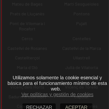
Mateu de Bages
Martí Sesgueioles
Prats de Lluçanès
Pontons
Pont de Vilomara i
Pujalt
Rocafort
Cercs
Centelles
Castellví de Rosanes
Castellví de la Marca
Castellterçol
Ullastrell
Maria d´Oló
Julià de Vilatorta
Cardedeu
Pere de Ribes
Utilizamos solamente la cookie esencial y
básica para el funcionamiento mínimo de esta
Vicenç dels Horts
Vicenç de Torelló
web.
Ver políticas y gestión de cookies
Sadurní d´Osormort
Capolat
Capellades
Llinars del Vallès
RECHAZAR
ACEPTAR