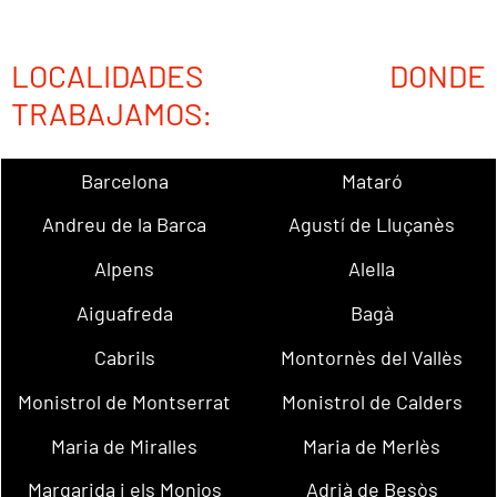
LOCALIDADES DONDE
TRABAJAMOS:
Barcelona
Mataró
Andreu de la Barca
Agustí de Lluçanès
Alpens
Alella
Aiguafreda
Bagà
Cabrils
Montornès del Vallès
Monistrol de Montserrat
Monistrol de Calders
Maria de Miralles
Maria de Merlès
Margarida i els Monjos
Adrià de Besòs