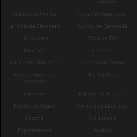
Llavaneres
Vilanova del Vallès
Cugat Sesgarrigues
La Pobla de Claramunt
La Nou de Berguedà
La Llagosta
Roda de Ter
Cubelles
Vallcebre
Eulàlia de Riuprimer
Eugènia de Berga
Santa Coloma de
Martorelles
Gramenet
Campins
Calonge de Segarra
Fruitós de Bages
Corbera de Llobregat
Copons
Collsuspina
Esparreguera
Igualada