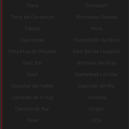
Tiana
Torrelavit
Torre de Claramunt
Montcada i Reixac
Pallejà
Moià
Castellgalí
Castellfullit del Boix
Perpètua de Mogoda
Sant Boi de Lluçanès
Sant Boi
artomeu del Grau
Calaf
Castellbell i el Vilar
Castellar del Vallès
Castellar del Riu
Castellar de n´Hug
Terrassa
Cabrera de Mar
Sitges
Seva
Orpí