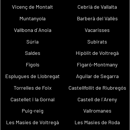
Vicenç de Montalt
Cebrià de Vallalta
Muntanyola
Barberà del Vallès
Vallbona d´Anoia
Vacarisses
Súria
Subirats
Saldes
Hipòlit de Voltregà
Fígols
Figaró-Montmany
Esplugues de Llobregat
Aguilar de Segarra
Torrelles de Foix
Castellfollit de Riubregós
Castellet i la Gornal
Castell de l´Areny
Puig-reig
Vallromanes
Les Masíes de Voltregà
Les Masies de Roda