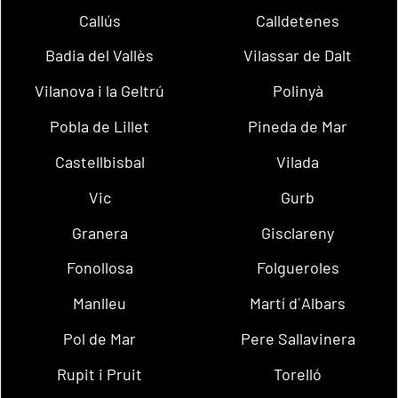
Callús
Calldetenes
Badia del Vallès
Vilassar de Dalt
Vilanova i la Geltrú
Polinyà
Pobla de Lillet
Pineda de Mar
Castellbisbal
Vilada
Vic
Gurb
Granera
Gisclareny
Fonollosa
Folgueroles
Manlleu
Martí d´Albars
Pol de Mar
Pere Sallavinera
Rupit i Pruit
Torelló