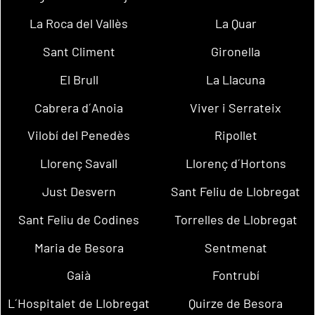
La Roca del Vallès
La Quar
Sant Climent
Gironella
El Brull
La Llacuna
Cabrera d´Anoia
Viver i Serrateix
Vilobí del Penedès
Ripollet
Llorenç Savall
Llorenç d´Hortons
Just Desvern
Sant Feliu de Llobregat
Sant Feliu de Codines
Torrelles de Llobregat
Maria de Besora
Sentmenat
Gaià
Fontrubí
L´Hospitalet de Llobregat
Quirze de Besora