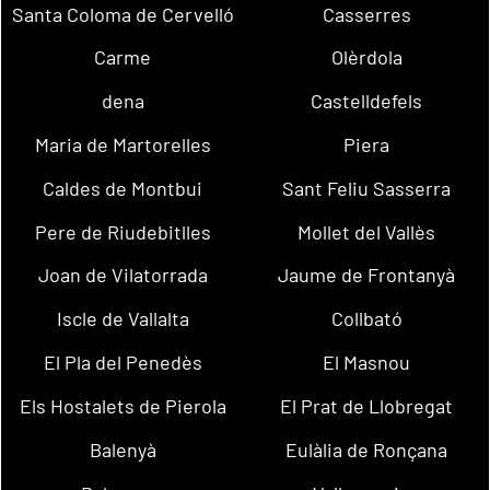
Santa Coloma de Cervelló
Casserres
Carme
Olèrdola
dena
Castelldefels
Maria de Martorelles
Piera
Caldes de Montbui
Sant Feliu Sasserra
Pere de Riudebitlles
Mollet del Vallès
Joan de Vilatorrada
Jaume de Frontanyà
Iscle de Vallalta
Collbató
El Pla del Penedès
El Masnou
Els Hostalets de Pierola
El Prat de Llobregat
Balenyà
Eulàlia de Ronçana