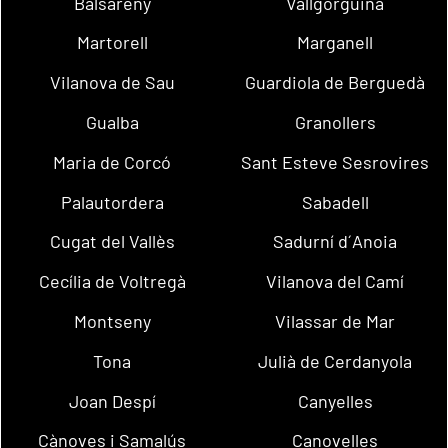
Balsareny
Vallgorguina
Martorell
Marganell
Vilanova de Sau
Guardiola de Berguedà
Gualba
Granollers
Maria de Corcó
Sant Esteve Sesrovires
Palautordera
Sabadell
Cugat del Vallès
Sadurní d´Anoia
Cecília de Voltregà
Vilanova del Camí
Montseny
Vilassar de Mar
Tona
Julià de Cerdanyola
Joan Despí
Canyelles
Cànoves i Samalús
Canovelles