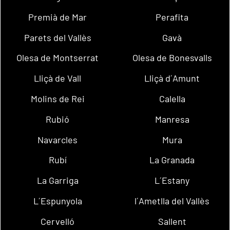
Premià de Mar
Perafita
Parets del Vallès
Gavà
Olesa de Montserrat
Olesa de Bonesvalls
Lliçà de Vall
Lliçà d´Amunt
Molins de Rei
Calella
Rubió
Manresa
Navarcles
Mura
Rubí
La Granada
La Garriga
L´Estany
L´Espunyola
l´Ametlla del Vallès
Cervelló
Sallent