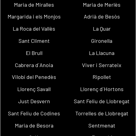
Maria de Miralles
Maria de Merlès
Margarida i els Monjos
Adrià de Besòs
La Roca del Vallès
La Quar
Sant Climent
Gironella
El Brull
La Llacuna
Cabrera d´Anoia
Viver i Serrateix
Vilobí del Penedès
Ripollet
Llorenç Savall
Llorenç d´Hortons
Just Desvern
Sant Feliu de Llobregat
Sant Feliu de Codines
Torrelles de Llobregat
Maria de Besora
Sentmenat