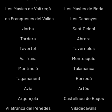
Les Masíes de Voltregà
Les Masies de Roda
Les Franqueses del Vallès
Les Cabanyes
Jorba
Sant Celoni
Tordera
Abrera
Tavertet
Tavèrnoles
Vallirana
Montesquiu
Montmeló
Talamanca
Tagamanent
Borredà
Avià
Artés
Argençola
Castellnou de Bages
Vilafranca del Penedès
Viladecavalls