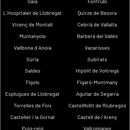
Gaià
Fontrubí
L´Hospitalet de Llobregat
Quirze de Besora
Vicenç de Montalt
Cebrià de Vallalta
Muntanyola
Barberà del Vallès
Vallbona d´Anoia
Vacarisses
Súria
Subirats
Saldes
Hipòlit de Voltregà
Fígols
Figaró-Montmany
Esplugues de Llobregat
Aguilar de Segarra
Torrelles de Foix
Castellfollit de Riubregós
Castellet i la Gornal
Castell de l´Areny
Puig-reig
Vallromanes