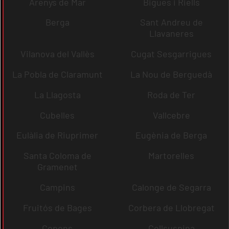
Arenys de Mar
Bigues i Riells
Berga
Sant Andreu de
Llavaneres
Vilanova del Vallès
Cugat Sesgarrigues
La Pobla de Claramunt
La Nou de Berguedà
La Llagosta
Roda de Ter
Cubelles
Vallcebre
Eulàlia de Riuprimer
Eugènia de Berga
Santa Coloma de
Martorelles
Gramenet
Campins
Calonge de Segarra
Fruitós de Bages
Corbera de Llobregat
Copons
Collsuspina