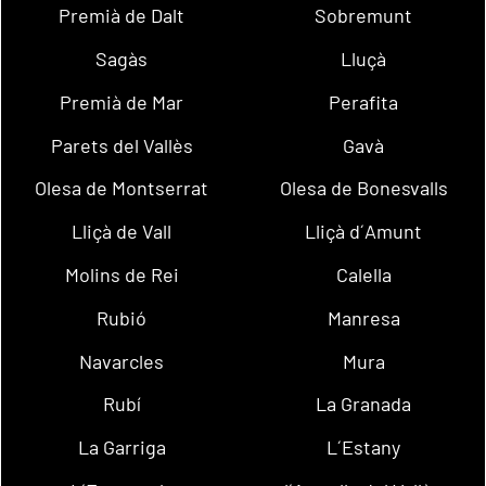
Premià de Dalt
Sobremunt
Sagàs
Lluçà
Premià de Mar
Perafita
Parets del Vallès
Gavà
Olesa de Montserrat
Olesa de Bonesvalls
Lliçà de Vall
Lliçà d´Amunt
Molins de Rei
Calella
Rubió
Manresa
Navarcles
Mura
Rubí
La Granada
La Garriga
L´Estany