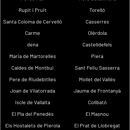
Rupit i Pruit
Torelló
Santa Coloma de Cervelló
Casserres
Carme
Olèrdola
dena
Castelldefels
Maria de Martorelles
Piera
Caldes de Montbui
Sant Feliu Sasserra
Pere de Riudebitlles
Mollet del Vallès
Joan de Vilatorrada
Jaume de Frontanyà
Iscle de Vallalta
Collbató
El Pla del Penedès
El Masnou
Els Hostalets de Pierola
El Prat de Llobregat