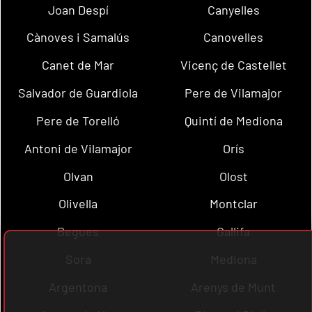
Joan Despí
Canyelles
Cànoves i Samalús
Canovelles
Canet de Mar
Vicenç de Castellet
Salvador de Guardiola
Pere de Vilamajor
Pere de Torelló
Quintí de Mediona
Antoni de Vilamajor
Orís
Olvan
Olost
Olivella
Montclar
Begues
Gallifa
Sora
Mediona
Argentona
Arenys de Munt