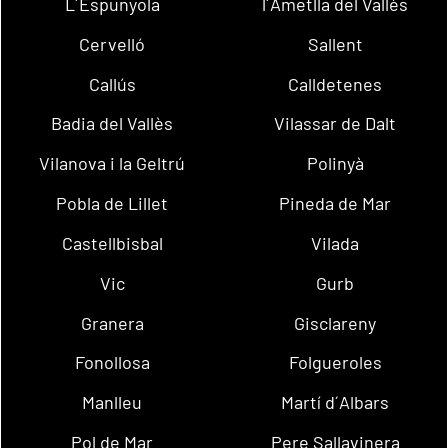
L´Espunyola
l´Ametlla del Vallès
Cervelló
Sallent
Callús
Calldetenes
Badia del Vallès
Vilassar de Dalt
Vilanova i la Geltrú
Polinyà
Pobla de Lillet
Pineda de Mar
Castellbisbal
Vilada
Vic
Gurb
Granera
Gisclareny
Fonollosa
Folgueroles
Manlleu
Martí d´Albars
Pol de Mar
Pere Sallavinera