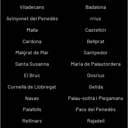
Viladecans
Badalona
Avinyonet del Penedès
rrius
Malla
Castellcir
Cardona
Bellprat
Malgrat de Mar
Santpedor
Santa Susanna
Maria de Palautordera
El Bruc
Dosrius
Cornellà de Llobregat
Gelida
Navas
Palau-solità i Plegamans
Palafolls
Pacs del Penedès
Rellinars
Rajadell