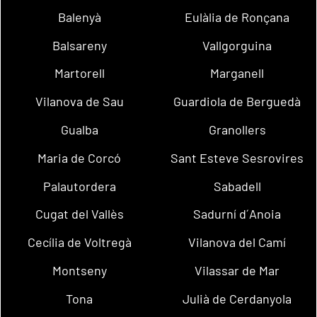
Balenyà
Eulàlia de Ronçana
Balsareny
Vallgorguina
Martorell
Marganell
Vilanova de Sau
Guardiola de Berguedà
Gualba
Granollers
Maria de Corcó
Sant Esteve Sesrovires
Palautordera
Sabadell
Cugat del Vallès
Sadurní d´Anoia
Cecília de Voltregà
Vilanova del Camí
Montseny
Vilassar de Mar
Tona
Julià de Cerdanyola