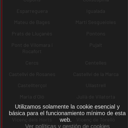
Esparreguera
Igualada
Mateu de Bages
Martí Sesgueioles
Prats de Lluçanès
Pontons
Pont de Vilomara i
Pujalt
Rocafort
Cercs
Centelles
Castellví de Rosanes
Castellví de la Marca
Castellterçol
Ullastrell
Maria d´Oló
Julià de Vilatorta
Utilizamos solamente la cookie esencial y
Cardedeu
Pere de Ribes
básica para el funcionamiento mínimo de esta
Vicenç dels Horts
Vicenç de Torelló
web.
Ver políticas y gestión de cookies