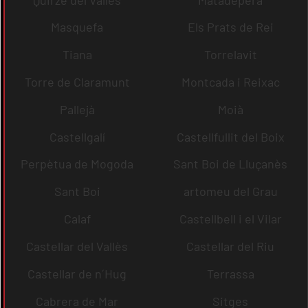
Masquefa
Els Prats de Rei
Tiana
Torrelavit
Torre de Claramunt
Montcada i Reixac
Pallejà
Moià
Castellgalí
Castellfullit del Boix
Perpètua de Mogoda
Sant Boi de Lluçanès
Sant Boi
artomeu del Grau
Calaf
Castellbell i el Vilar
Castellar del Vallès
Castellar del Riu
Castellar de n´Hug
Terrassa
Cabrera de Mar
Sitges