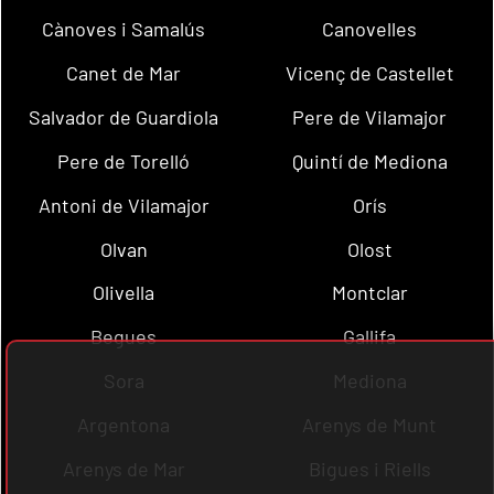
Cànoves i Samalús
Canovelles
Canet de Mar
Vicenç de Castellet
Salvador de Guardiola
Pere de Vilamajor
Pere de Torelló
Quintí de Mediona
Antoni de Vilamajor
Orís
Olvan
Olost
Olivella
Montclar
Begues
Gallifa
Sora
Mediona
Argentona
Arenys de Munt
Arenys de Mar
Bigues i Riells