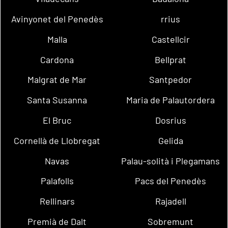
Avinyonet del Penedès
rrius
Malla
Castellcir
Cardona
Bellprat
Malgrat de Mar
Santpedor
Santa Susanna
Maria de Palautordera
El Bruc
Dosrius
Cornellà de Llobregat
Gelida
Navas
Palau-solità i Plegamans
Palafolls
Pacs del Penedès
Rellinars
Rajadell
Premià de Dalt
Sobremunt