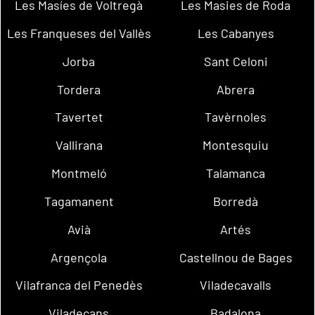
Les Masíes de Voltregà
Les Masies de Roda
Les Franqueses del Vallès
Les Cabanyes
Jorba
Sant Celoni
Tordera
Abrera
Tavertet
Tavèrnoles
Vallirana
Montesquiu
Montmeló
Talamanca
Tagamanent
Borredà
Avià
Artés
Argençola
Castellnou de Bages
Vilafranca del Penedès
Viladecavalls
Viladecans
Badalona