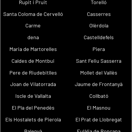
Rupit i Pruit
Torelló
Santa Coloma de Cervelló
Casserres
Carme
Olèrdola
dena
Castelldefels
Maria de Martorelles
Piera
Caldes de Montbui
Sant Feliu Sasserra
Pere de Riudebitlles
Mollet del Vallès
Joan de Vilatorrada
Jaume de Frontanyà
Iscle de Vallalta
Collbató
El Pla del Penedès
El Masnou
Els Hostalets de Pierola
El Prat de Llobregat
Balenyà
Eulàlia de Ronçana