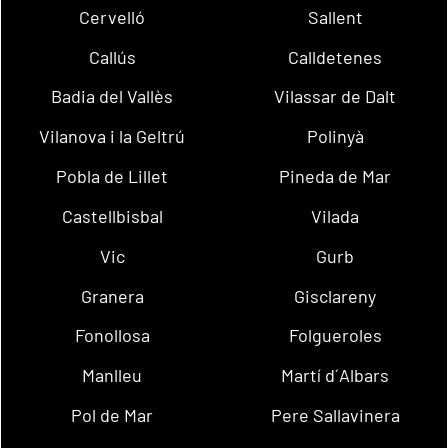
Cervelló
Sallent
Callús
Calldetenes
Badia del Vallès
Vilassar de Dalt
Vilanova i la Geltrú
Polinyà
Pobla de Lillet
Pineda de Mar
Castellbisbal
Vilada
Vic
Gurb
Granera
Gisclareny
Fonollosa
Folgueroles
Manlleu
Martí d´Albars
Pol de Mar
Pere Sallavinera