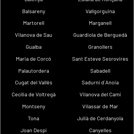
Balsareny
Vallgorguina
Martorell
Marganell
Vilanova de Sau
Guardiola de Berguedà
Gualba
Granollers
Maria de Corcó
Sant Esteve Sesrovires
Palautordera
Sabadell
Cugat del Vallès
Sadurní d´Anoia
Cecília de Voltregà
Vilanova del Camí
Montseny
Vilassar de Mar
Tona
Julià de Cerdanyola
Joan Despí
Canyelles