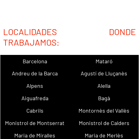
LOCALIDADES DONDE
TRABAJAMOS:
Barcelona
Mataró
Andreu de la Barca
Agustí de Lluçanès
Alpens
Alella
Aiguafreda
Bagà
Cabrils
Montornès del Vallès
Monistrol de Montserrat
Monistrol de Calders
Maria de Miralles
Maria de Merlès