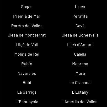
Sagàs
Lluçà
Premià de Mar
Perafita
Parets del Vallès
Gavà
Olesa de Montserrat
Olesa de Bonesvalls
Lliçà de Vall
Lliçà d´Amunt
Molins de Rei
Calella
Rubió
Manresa
Navarcles
Mura
Rubí
La Granada
La Garriga
L´Estany
L´Espunyola
l´Ametlla del Vallès