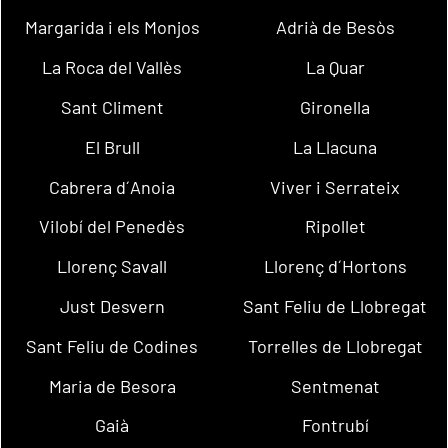
Margarida i els Monjos
Adrià de Besòs
La Roca del Vallès
La Quar
Sant Climent
Gironella
El Brull
La Llacuna
Cabrera d´Anoia
Viver i Serrateix
Vilobí del Penedès
Ripollet
Llorenç Savall
Llorenç d´Hortons
Just Desvern
Sant Feliu de Llobregat
Sant Feliu de Codines
Torrelles de Llobregat
Maria de Besora
Sentmenat
Gaià
Fontrubí