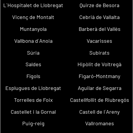
L´Hospitalet de Llobregat
Quirze de Besora
Vicenç de Montalt
Cebrià de Vallalta
Muntanyola
Barberà del Vallès
Vallbona d´Anoia
Vacarisses
Súria
Subirats
Saldes
Hipòlit de Voltregà
Fígols
Figaró-Montmany
Esplugues de Llobregat
Aguilar de Segarra
Torrelles de Foix
Castellfollit de Riubregós
Castellet i la Gornal
Castell de l´Areny
Puig-reig
Vallromanes