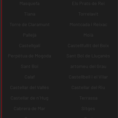
Masquefa
Els Prats de Rei
Tiana
Torrelavit
Torre de Claramunt
Montcada i Reixac
Pallejà
Moià
Castellgalí
Castellfullit del Boix
Perpètua de Mogoda
Sant Boi de Lluçanès
Sant Boi
artomeu del Grau
Calaf
Castellbell i el Vilar
Castellar del Vallès
Castellar del Riu
Castellar de n´Hug
Terrassa
Cabrera de Mar
Sitges