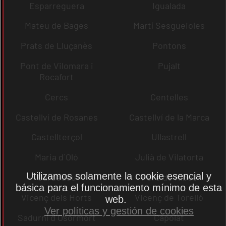
Esparreguera
Igualada
Mateu de Bages
Martí Sesgueioles
Prats de Lluçanès
Pontons
Pont de Vilomara i
Pujalt
Rocafort
Cercs
Centelles
Castellví de Rosanes
Castellví de la Marca
Castellterçol
Ullastrell
Maria d´Oló
Julià de Vilatorta
Utilizamos solamente la cookie esencial y
Cardedeu
Pere de Ribes
básica para el funcionamiento mínimo de esta
Vicenç dels Horts
Vicenç de Torelló
web.
Ver políticas y gestión de cookies
Sadurní d´Osormort
Capolat