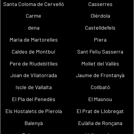
Santa Coloma de Cervelló
Casserres
Carme
Olèrdola
dena
Castelldefels
Maria de Martorelles
Piera
Caldes de Montbui
Sant Feliu Sasserra
Pere de Riudebitlles
Mollet del Vallès
Joan de Vilatorrada
Jaume de Frontanyà
Iscle de Vallalta
Collbató
El Pla del Penedès
El Masnou
Els Hostalets de Pierola
El Prat de Llobregat
Balenyà
Eulàlia de Ronçana