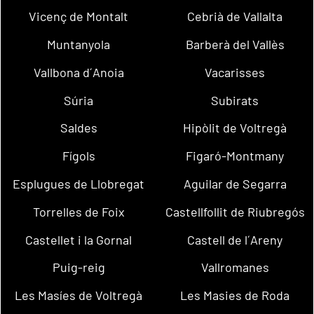
Vicenç de Montalt
Cebrià de Vallalta
Muntanyola
Barberà del Vallès
Vallbona d´Anoia
Vacarisses
Súria
Subirats
Saldes
Hipòlit de Voltregà
Fígols
Figaró-Montmany
Esplugues de Llobregat
Aguilar de Segarra
Torrelles de Foix
Castellfollit de Riubregós
Castellet i la Gornal
Castell de l´Areny
Puig-reig
Vallromanes
Les Masíes de Voltregà
Les Masies de Roda