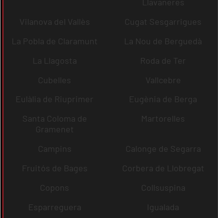
Llavaneres
Vilanova del Vallès
Cugat Sesgarrigues
La Pobla de Claramunt
La Nou de Berguedà
La Llagosta
Roda de Ter
Cubelles
Vallcebre
Eulàlia de Riuprimer
Eugènia de Berga
Santa Coloma de
Martorelles
Gramenet
Campins
Calonge de Segarra
Fruitós de Bages
Corbera de Llobregat
Copons
Collsuspina
Esparreguera
Igualada