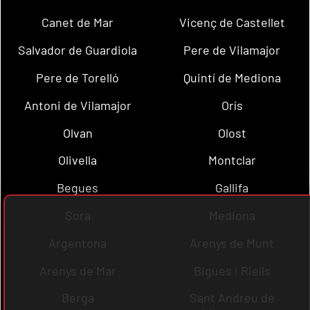
Canet de Mar
Vicenç de Castellet
Salvador de Guardiola
Pere de Vilamajor
Pere de Torelló
Quintí de Mediona
Antoni de Vilamajor
Orís
Olvan
Olost
Olivella
Montclar
Begues
Gallifa
Sora
Mediona
Argentona
Arenys de Munt
Arenys de Mar
Bigues i Riells
Berga
Sant Andreu de