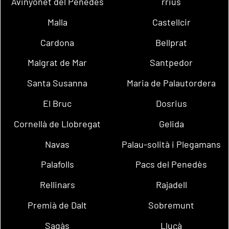
Avinyonet del Penedès
rrius
Malla
Castellcir
Cardona
Bellprat
Malgrat de Mar
Santpedor
Santa Susanna
Maria de Palautordera
El Bruc
Dosrius
Cornellà de Llobregat
Gelida
Navas
Palau-solità i Plegamans
Palafolls
Pacs del Penedès
Rellinars
Rajadell
Premià de Dalt
Sobremunt
Sagàs
Lluçà