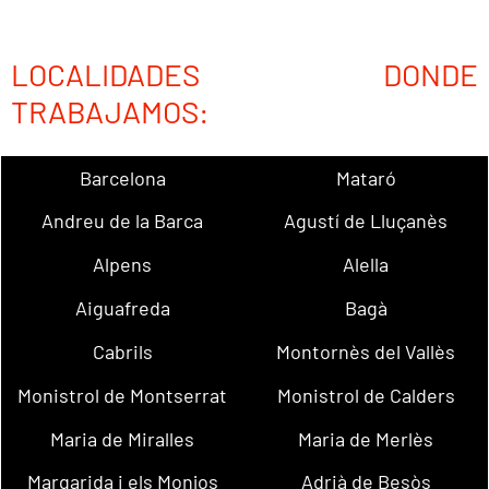
LOCALIDADES DONDE
TRABAJAMOS:
Barcelona
Mataró
Andreu de la Barca
Agustí de Lluçanès
Alpens
Alella
Aiguafreda
Bagà
Cabrils
Montornès del Vallès
Monistrol de Montserrat
Monistrol de Calders
Maria de Miralles
Maria de Merlès
Margarida i els Monjos
Adrià de Besòs