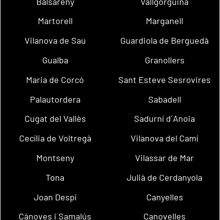
Balsareny
Vallgorguina
Martorell
Marganell
Vilanova de Sau
Guardiola de Berguedà
Gualba
Granollers
Maria de Corcó
Sant Esteve Sesrovires
Palautordera
Sabadell
Cugat del Vallès
Sadurní d´Anoia
Cecília de Voltregà
Vilanova del Camí
Montseny
Vilassar de Mar
Tona
Julià de Cerdanyola
Joan Despí
Canyelles
Cànoves i Samalús
Canovelles