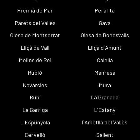
Premià de Mar
Perafita
Parets del Vallès
Gavà
Olesa de Montserrat
Olesa de Bonesvalls
Lliçà de Vall
Lliçà d´Amunt
Molins de Rei
Calella
Rubió
Manresa
Navarcles
Mura
Rubí
La Granada
La Garriga
L´Estany
L´Espunyola
l´Ametlla del Vallès
Cervelló
Sallent