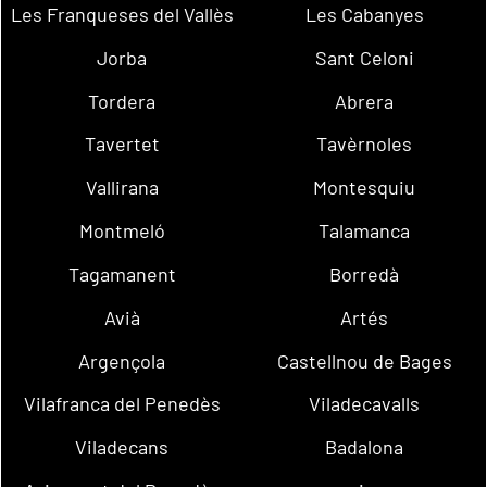
Les Franqueses del Vallès
Les Cabanyes
Jorba
Sant Celoni
Tordera
Abrera
Tavertet
Tavèrnoles
Vallirana
Montesquiu
Montmeló
Talamanca
Tagamanent
Borredà
Avià
Artés
Argençola
Castellnou de Bages
Vilafranca del Penedès
Viladecavalls
Viladecans
Badalona