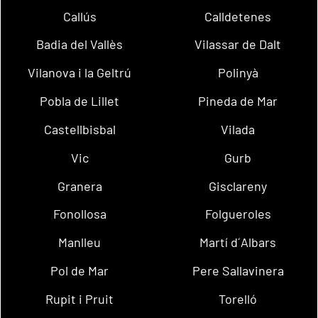
Callús
Calldetenes
Badia del Vallès
Vilassar de Dalt
Vilanova i la Geltrú
Polinyà
Pobla de Lillet
Pineda de Mar
Castellbisbal
Vilada
Vic
Gurb
Granera
Gisclareny
Fonollosa
Folgueroles
Manlleu
Martí d´Albars
Pol de Mar
Pere Sallavinera
Rupit i Pruit
Torelló