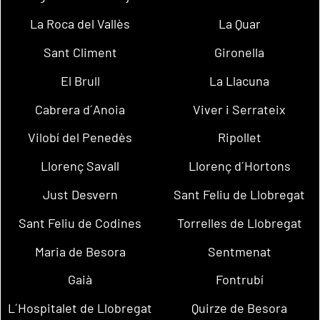
La Roca del Vallès
La Quar
Sant Climent
Gironella
El Brull
La Llacuna
Cabrera d´Anoia
Viver i Serrateix
Vilobí del Penedès
Ripollet
Llorenç Savall
Llorenç d´Hortons
Just Desvern
Sant Feliu de Llobregat
Sant Feliu de Codines
Torrelles de Llobregat
Maria de Besora
Sentmenat
Gaià
Fontrubí
L´Hospitalet de Llobregat
Quirze de Besora