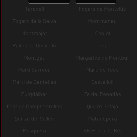
Taradell
Fogars de Montclús
Fogars de la Selva
Montmaneu
Montmajor
Papiol
Palma de Cervelló
Teià
Montgat
Margarida de Montbui
Martí Sarroca
Martí de Tous
Martí de Centelles
Castellolí
Puigdàlber
Fe del Penedès
Fost de Campsentelles
Quirze Safaja
Quirze del Vallès
Matadepera
Masquefa
Els Prats de Rei