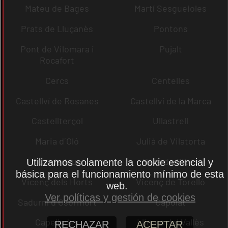
Mateu de Bages
Martí Sesgueioles
Prats de Lluçanès
Pontons
Pont de Vilomara i
Pujalt
Rocafort
Cercs
Centelles
Castellví de Rosanes
Castellví de la Marca
Castellterçol
Ullastrell
Maria d´Oló
Julià de Vilatorta
Cardedeu
Pere de Ribes
Utilizamos solamente la cookie esencial y
básica para el funcionamiento mínimo de esta
Vicenç dels Horts
Vicenç de Torelló
web.
Ver políticas y gestión de cookies
Sadurní d´Osormort
Capolat
Capellades
Llinars del Vallès
RECHAZAR
ACEPTAR