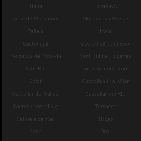
Tiana
Torrelavit
Torre de Claramunt
Montcada i Reixac
Pallejà
Moià
Castellgalí
Castellfullit del Boix
Perpètua de Mogoda
Sant Boi de Lluçanès
Sant Boi
artomeu del Grau
Calaf
Castellbell i el Vilar
Castellar del Vallès
Castellar del Riu
Castellar de n´Hug
Terrassa
Cabrera de Mar
Sitges
Seva
Orpí