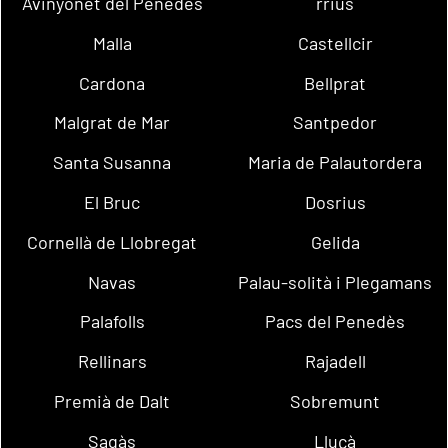
Avinyonet del Penedès
rrius
Malla
Castellcir
Cardona
Bellprat
Malgrat de Mar
Santpedor
Santa Susanna
Maria de Palautordera
El Bruc
Dosrius
Cornellà de Llobregat
Gelida
Navas
Palau-solità i Plegamans
Palafolls
Pacs del Penedès
Rellinars
Rajadell
Premià de Dalt
Sobremunt
Sagàs
Lluçà