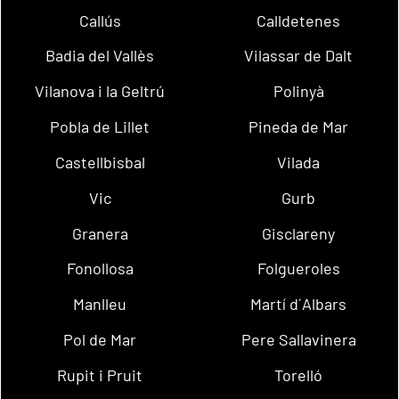
Callús
Calldetenes
Badia del Vallès
Vilassar de Dalt
Vilanova i la Geltrú
Polinyà
Pobla de Lillet
Pineda de Mar
Castellbisbal
Vilada
Vic
Gurb
Granera
Gisclareny
Fonollosa
Folgueroles
Manlleu
Martí d´Albars
Pol de Mar
Pere Sallavinera
Rupit i Pruit
Torelló