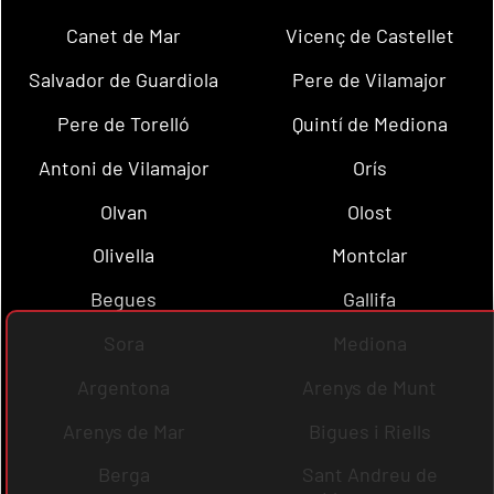
Canet de Mar
Vicenç de Castellet
Salvador de Guardiola
Pere de Vilamajor
Pere de Torelló
Quintí de Mediona
Antoni de Vilamajor
Orís
Olvan
Olost
Olivella
Montclar
Begues
Gallifa
Sora
Mediona
Argentona
Arenys de Munt
Arenys de Mar
Bigues i Riells
Berga
Sant Andreu de