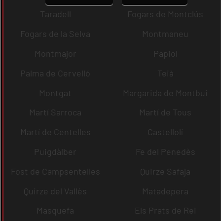
Taradell
Fogars de Montclús
Fogars de la Selva
Montmaneu
Montmajor
Papiol
Palma de Cervelló
Teià
Montgat
Margarida de Montbui
Martí Sarroca
Martí de Tous
Martí de Centelles
Castellolí
Puigdàlber
Fe del Penedès
Fost de Campsentelles
Quirze Safaja
Quirze del Vallès
Matadepera
Masquefa
Els Prats de Rei