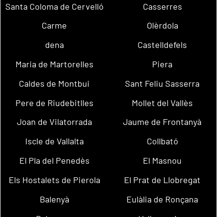
Santa Coloma de Cervelló
Casserres
Carme
Olèrdola
dena
Castelldefels
Maria de Martorelles
Piera
Caldes de Montbui
Sant Feliu Sasserra
Pere de Riudebitlles
Mollet del Vallès
Joan de Vilatorrada
Jaume de Frontanyà
Iscle de Vallalta
Collbató
El Pla del Penedès
El Masnou
Els Hostalets de Pierola
El Prat de Llobregat
Balenyà
Eulàlia de Ronçana