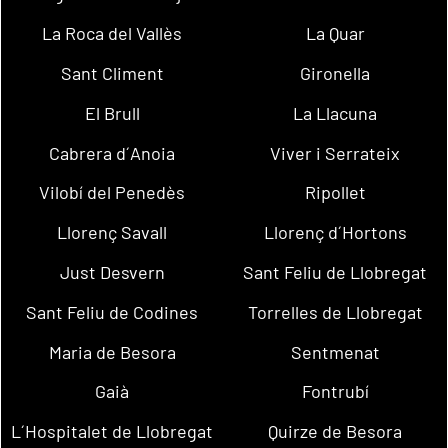
La Roca del Vallès
La Quar
Sant Climent
Gironella
El Brull
La Llacuna
Cabrera d´Anoia
Viver i Serrateix
Vilobí del Penedès
Ripollet
Llorenç Savall
Llorenç d´Hortons
Just Desvern
Sant Feliu de Llobregat
Sant Feliu de Codines
Torrelles de Llobregat
Maria de Besora
Sentmenat
Gaià
Fontrubí
L´Hospitalet de Llobregat
Quirze de Besora