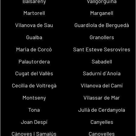
Balsareny
Vallgorguina
Martorell
Marganell
Vilanova de Sau
Guardiola de Berguedà
Gualba
Granollers
Maria de Corcó
Sant Esteve Sesrovires
Palautordera
Sabadell
Cugat del Vallès
Sadurní d´Anoia
Cecília de Voltregà
Vilanova del Camí
Montseny
Vilassar de Mar
Tona
Julià de Cerdanyola
Joan Despí
Canyelles
Cànoves i Samalús
Canovelles