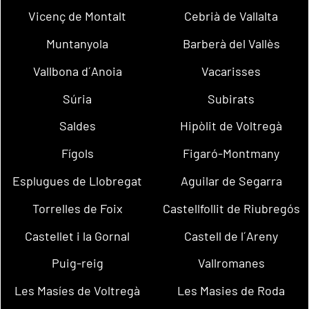
Vicenç de Montalt
Cebrià de Vallalta
Muntanyola
Barberà del Vallès
Vallbona d´Anoia
Vacarisses
Súria
Subirats
Saldes
Hipòlit de Voltregà
Fígols
Figaró-Montmany
Esplugues de Llobregat
Aguilar de Segarra
Torrelles de Foix
Castellfollit de Riubregós
Castellet i la Gornal
Castell de l´Areny
Puig-reig
Vallromanes
Les Masíes de Voltregà
Les Masies de Roda