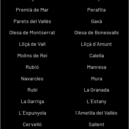
Premià de Mar
Perafita
Parets del Vallès
Gavà
Olesa de Montserrat
Olesa de Bonesvalls
Lliçà de Vall
Lliçà d´Amunt
Molins de Rei
Calella
Rubió
Manresa
Navarcles
Mura
Rubí
La Granada
La Garriga
L´Estany
L´Espunyola
l´Ametlla del Vallès
Cervelló
Sallent