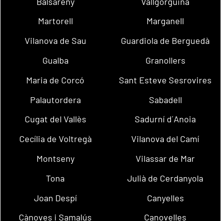
Balsareny
Vallgorguina
Martorell
Marganell
Vilanova de Sau
Guardiola de Berguedà
Gualba
Granollers
Maria de Corcó
Sant Esteve Sesrovires
Palautordera
Sabadell
Cugat del Vallès
Sadurní d´Anoia
Cecília de Voltregà
Vilanova del Camí
Montseny
Vilassar de Mar
Tona
Julià de Cerdanyola
Joan Despí
Canyelles
Cànoves i Samalús
Canovelles