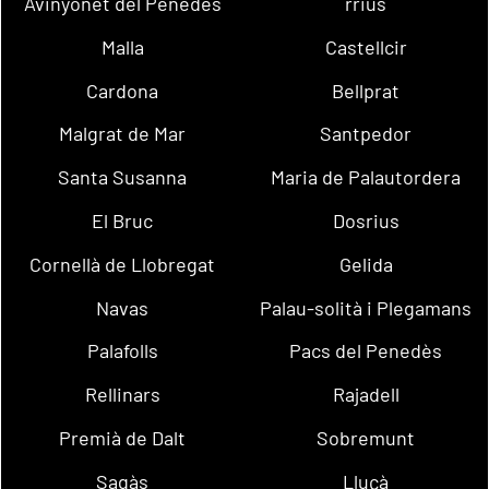
Avinyonet del Penedès
rrius
Malla
Castellcir
Cardona
Bellprat
Malgrat de Mar
Santpedor
Santa Susanna
Maria de Palautordera
El Bruc
Dosrius
Cornellà de Llobregat
Gelida
Navas
Palau-solità i Plegamans
Palafolls
Pacs del Penedès
Rellinars
Rajadell
Premià de Dalt
Sobremunt
Sagàs
Lluçà