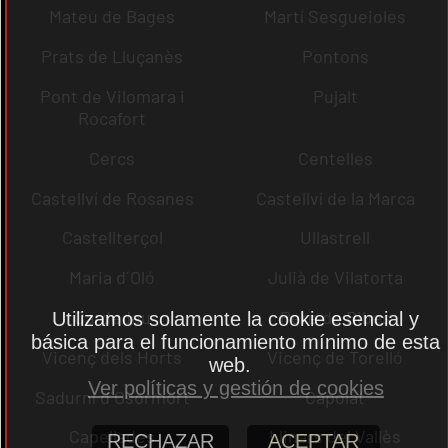
Mateu de Bages
Martí Sesgueioles
Prats de Lluçanès
Pontons
Pont de Vilomara i
Pujalt
Rocafort
Cercs
Centelles
Castellví de Rosanes
Castellví de la Marca
Castellterçol
Ullastrell
Maria d´Oló
Julià de Vilatorta
Cardedeu
Pere de Ribes
Utilizamos solamente la cookie esencial y
básica para el funcionamiento mínimo de esta
Vicenç dels Horts
Vicenç de Torelló
web.
Ver políticas y gestión de cookies
Sadurní d´Osormort
Capolat
Capellades
Llinars del Vallès
RECHAZAR
ACEPTAR