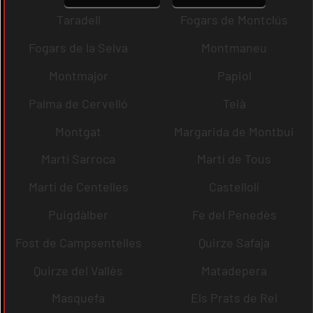
Taradell
Fogars de Montclús
Fogars de la Selva
Montmaneu
Montmajor
Papiol
Palma de Cervelló
Teià
Montgat
Margarida de Montbui
Martí Sarroca
Martí de Tous
Martí de Centelles
Castellolí
Puigdàlber
Fe del Penedès
Fost de Campsentelles
Quirze Safaja
Quirze del Vallès
Matadepera
Masquefa
Els Prats de Rei