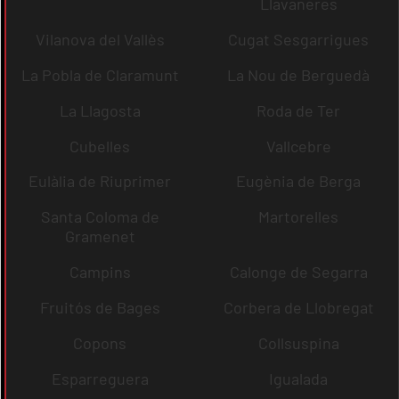
Llavaneres
Vilanova del Vallès
Cugat Sesgarrigues
La Pobla de Claramunt
La Nou de Berguedà
La Llagosta
Roda de Ter
Cubelles
Vallcebre
Eulàlia de Riuprimer
Eugènia de Berga
Santa Coloma de
Martorelles
Gramenet
Campins
Calonge de Segarra
Fruitós de Bages
Corbera de Llobregat
Copons
Collsuspina
Esparreguera
Igualada