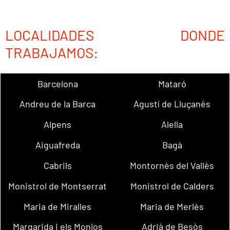
LOCALIDADES DONDE
TRABAJAMOS:
Barcelona
Mataró
Andreu de la Barca
Agustí de Lluçanès
Alpens
Alella
Aiguafreda
Bagà
Cabrils
Montornès del Vallès
Monistrol de Montserrat
Monistrol de Calders
Maria de Miralles
Maria de Merlès
Margarida i els Monjos
Adrià de Besòs