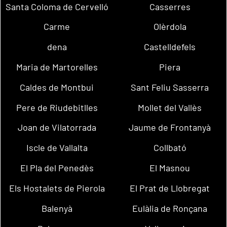
Santa Coloma de Cervelló
Casserres
Carme
Olèrdola
dena
Castelldefels
Maria de Martorelles
Piera
Caldes de Montbui
Sant Feliu Sasserra
Pere de Riudebitlles
Mollet del Vallès
Joan de Vilatorrada
Jaume de Frontanyà
Iscle de Vallalta
Collbató
El Pla del Penedès
El Masnou
Els Hostalets de Pierola
El Prat de Llobregat
Balenyà
Eulàlia de Ronçana