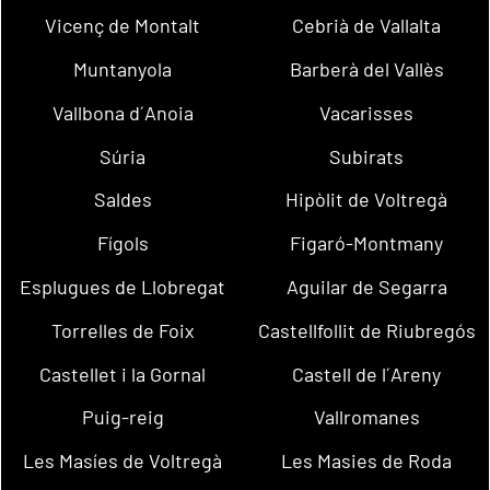
Vicenç de Montalt
Cebrià de Vallalta
Muntanyola
Barberà del Vallès
Vallbona d´Anoia
Vacarisses
Súria
Subirats
Saldes
Hipòlit de Voltregà
Fígols
Figaró-Montmany
Esplugues de Llobregat
Aguilar de Segarra
Torrelles de Foix
Castellfollit de Riubregós
Castellet i la Gornal
Castell de l´Areny
Puig-reig
Vallromanes
Les Masíes de Voltregà
Les Masies de Roda