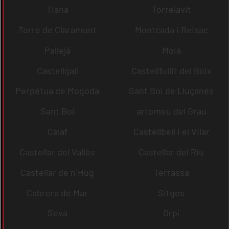
Tiana
Torrelavit
Torre de Claramunt
Montcada i Reixac
Pallejà
Moià
Castellgalí
Castellfullit del Boix
Perpètua de Mogoda
Sant Boi de Lluçanès
Sant Boi
artomeu del Grau
Calaf
Castellbell i el Vilar
Castellar del Vallès
Castellar del Riu
Castellar de n´Hug
Terrassa
Cabrera de Mar
Sitges
Seva
Orpí