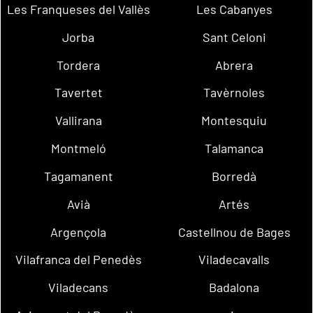
Les Franqueses del Vallès
Les Cabanyes
Jorba
Sant Celoni
Tordera
Abrera
Tavertet
Tavèrnoles
Vallirana
Montesquiu
Montmeló
Talamanca
Tagamanent
Borredà
Avià
Artés
Argençola
Castellnou de Bages
Vilafranca del Penedès
Viladecavalls
Viladecans
Badalona