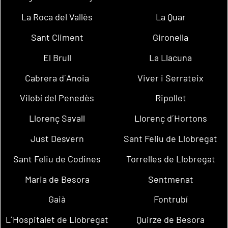
La Roca del Vallès
La Quar
Sant Climent
Gironella
El Brull
La Llacuna
Cabrera d´Anoia
Viver i Serrateix
Vilobí del Penedès
Ripollet
Llorenç Savall
Llorenç d´Hortons
Just Desvern
Sant Feliu de Llobregat
Sant Feliu de Codines
Torrelles de Llobregat
Maria de Besora
Sentmenat
Gaià
Fontrubí
L´Hospitalet de Llobregat
Quirze de Besora