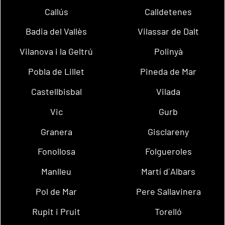
Callús
Calldetenes
Badia del Vallès
Vilassar de Dalt
Vilanova i la Geltrú
Polinyà
Pobla de Lillet
Pineda de Mar
Castellbisbal
Vilada
Vic
Gurb
Granera
Gisclareny
Fonollosa
Folgueroles
Manlleu
Martí d´Albars
Pol de Mar
Pere Sallavinera
Rupit i Pruit
Torelló