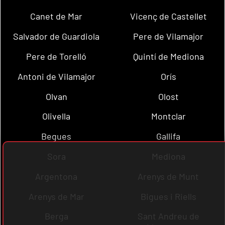
Canet de Mar
Vicenç de Castellet
Salvador de Guardiola
Pere de Vilamajor
Pere de Torelló
Quintí de Mediona
Antoni de Vilamajor
Orís
Olvan
Olost
Olivella
Montclar
Begues
Gallifa
Sora
Mediona
Argentona
Arenys de Munt
Arenys de Mar
Bigues i Riells
Berga
Sant Andreu de