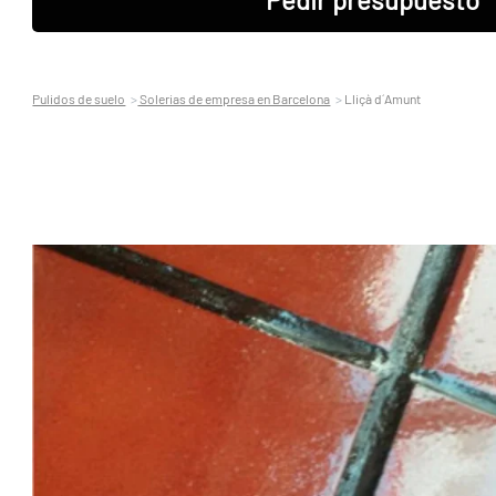
Pulidos de suelo
Solerias de empresa en Barcelona
Lliçà d´Amunt