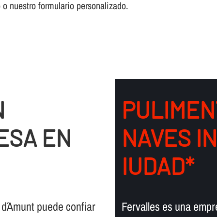
o o nuestro formulario personalizado.
N
PULIMEN
ESA EN
NAVES I
IUDAD*
 d´Amunt puede confiar
Fervalles es una empre