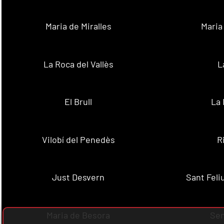
Maria de Miralles
Maria
La Roca del Vallès
L
El Brull
La 
Vilobí del Penedès
R
Just Desvern
Sant Feli
Maria de Besora
Se