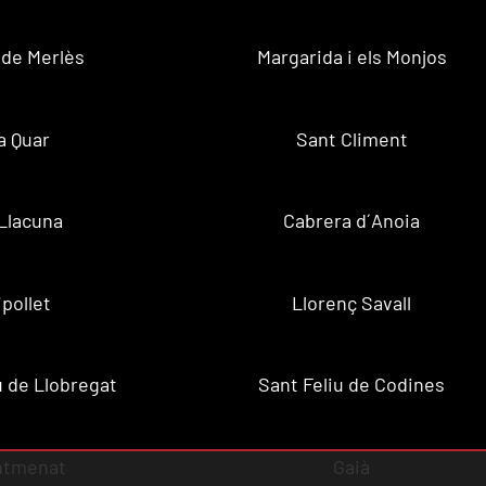
 de Merlès
Margarida i els Monjos
a Quar
Sant Climent
Llacuna
Cabrera d´Anoia
ipollet
Llorenç Savall
u de Llobregat
Sant Feliu de Codines
ntmenat
Gaià