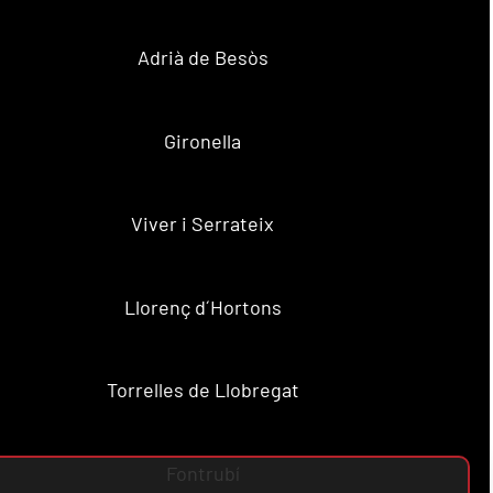
Adrià de Besòs
Gironella
Viver i Serrateix
Llorenç d´Hortons
Torrelles de Llobregat
Fontrubí