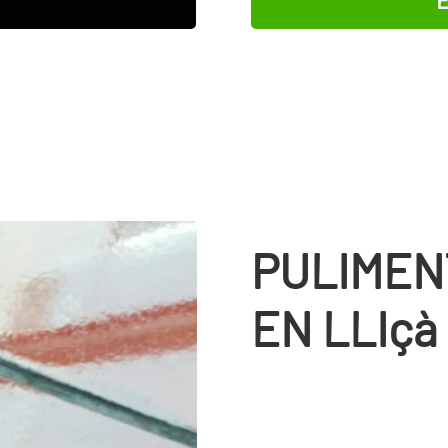
E
PULIMEN
EN LLIçà