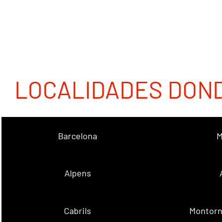
LOCALIDADES DON
Barcelona
M
Alpens
Cabrils
Montorn