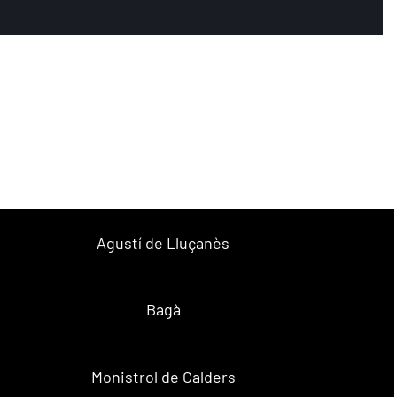
Agustí de Lluçanès
Bagà
Monistrol de Calders