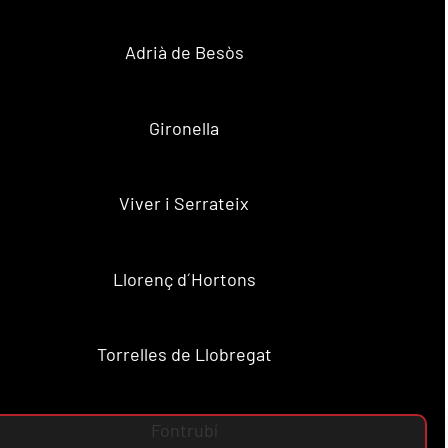
Adrià de Besòs
Gironella
Viver i Serrateix
Llorenç d´Hortons
Torrelles de Llobregat
Fontrubí