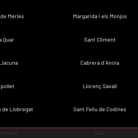
 de Merlès
Margarida i els Monjos
a Quar
Sant Climent
Llacuna
Cabrera d´Anoia
ipollet
Llorenç Savall
u de Llobregat
Sant Feliu de Codines
ntmenat
Gaià