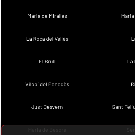
Maria de Miralles
Maria
La Roca del Vallès
L
El Brull
La 
Vilobí del Penedès
R
Just Desvern
Sant Feli
Maria de Besora
Se