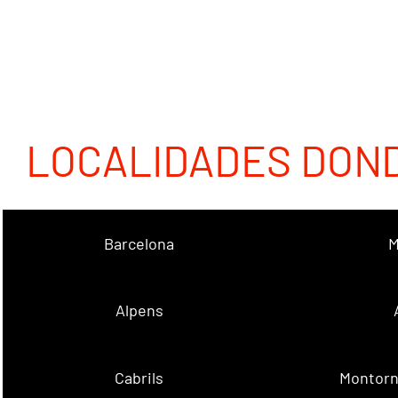
LOCALIDADES DON
Barcelona
M
Alpens
Cabrils
Montorn