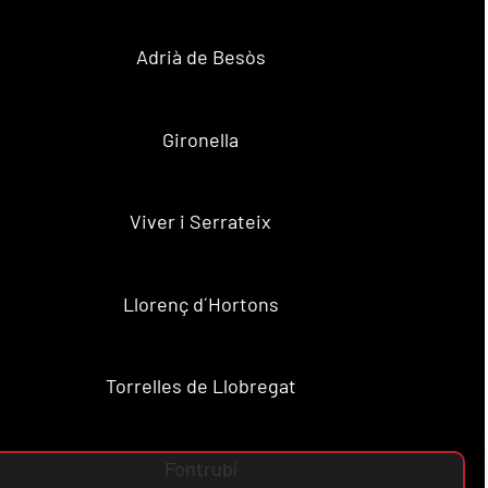
Adrià de Besòs
Gironella
Viver i Serrateix
Llorenç d´Hortons
Torrelles de Llobregat
Fontrubí