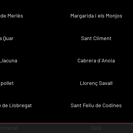
 de Merlès
Margarida i els Monjos
a Quar
Sant Climent
Llacuna
Cabrera d´Anoia
ipollet
Llorenç Savall
u de Llobregat
Sant Feliu de Codines
ntmenat
Gaià