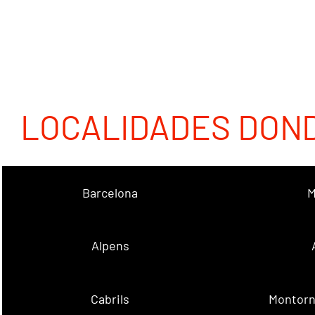
LOCALIDADES DON
Barcelona
M
Alpens
Cabrils
Montorn