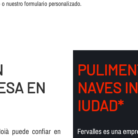
o o nuestro formulario personalizado.
N
PULIMEN
ESA EN
NAVES I
IUDAD*
oià puede confiar en
Fervalles es una empr