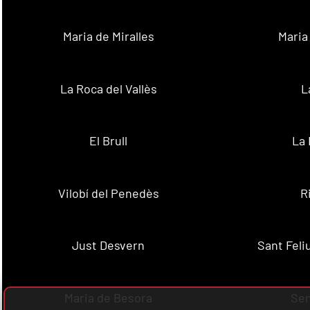
Maria de Miralles
Maria
La Roca del Vallès
L
El Brull
La 
Vilobí del Penedès
R
Just Desvern
Sant Feli
Maria de Besora
Se