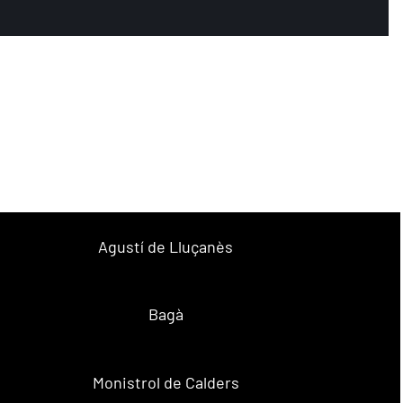
Agustí de Lluçanès
Bagà
Monistrol de Calders