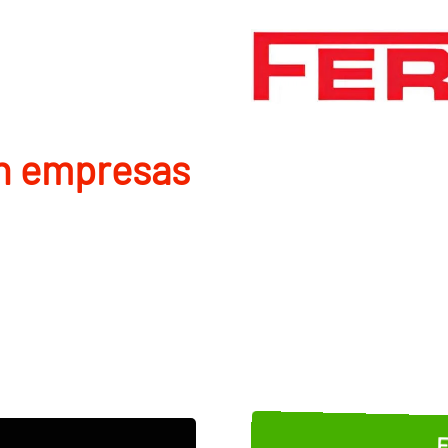
en empresas
E