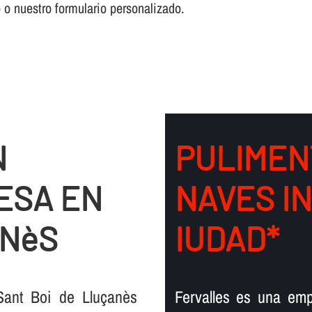
o o nuestro formulario personalizado.
N
PULIMEN
ESA EN
NAVES I
ANèS
IUDAD*
Sant Boi de Lluçanès
Fervalles es una em