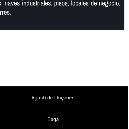
, naves industriales, pisos, locales de negocio,
rres.
Agustí de Lluçanès
Bagà