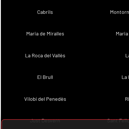
Cabrils
Montorn
Maria de Miralles
Maria
La Roca del Vallès
L
El Brull
La 
Vilobí del Penedès
R
Just Desvern
Sant Feli