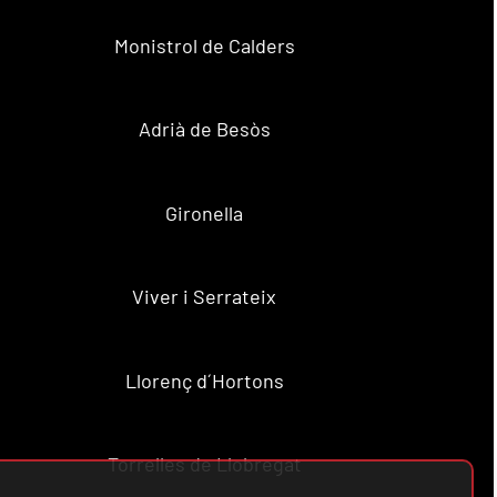
Monistrol de Calders
Adrià de Besòs
Gironella
Viver i Serrateix
Llorenç d´Hortons
Torrelles de Llobregat