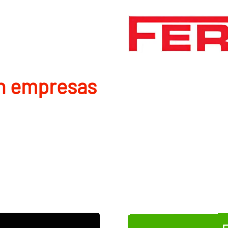
en empresas
E