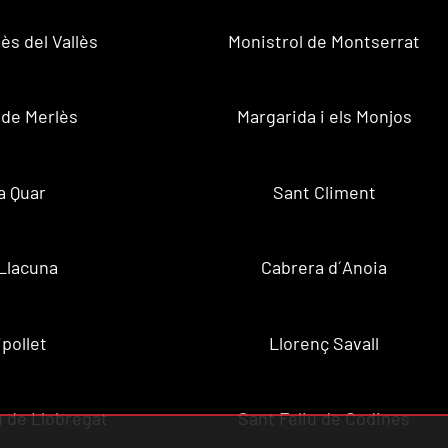
ès del Vallès
Monistrol de Montserrat
 de Merlès
Margarida i els Monjos
a Quar
Sant Climent
Llacuna
Cabrera d´Anoia
ipollet
Llorenç Savall
u de Llobregat
Sant Feliu de Codines