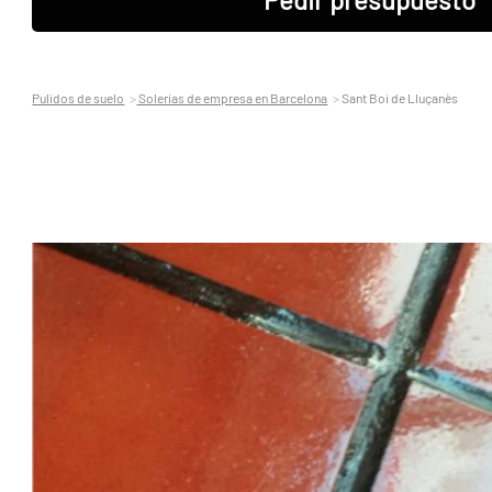
Pulidos de suelo
Solerias de empresa en Barcelona
Sant Boi de Lluçanès