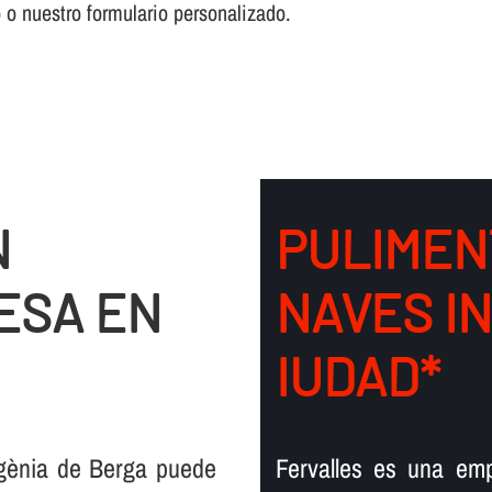
o o nuestro formulario personalizado.
N
PULIMEN
ESA EN
NAVES I
IUDAD*
ugènia de Berga puede
Fervalles es una em