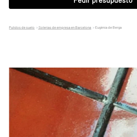
Pulidos de suelo
Solerias de empresa en Barcelona
Eugènia de Berga