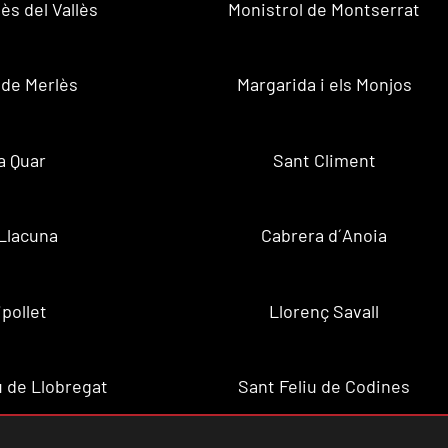
ès del Vallès
Monistrol de Montserrat
 de Merlès
Margarida i els Monjos
a Quar
Sant Climent
Llacuna
Cabrera d´Anoia
ipollet
Llorenç Savall
u de Llobregat
Sant Feliu de Codines