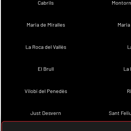
Cabrils
Montorn
Maria de Miralles
Maria
La Roca del Vallès
L
El Brull
La 
Vilobí del Penedès
R
Just Desvern
Sant Feli