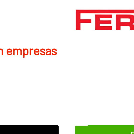
en empresas
E