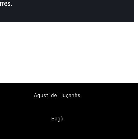
rres.
Agustí de Lluçanès
Bagà