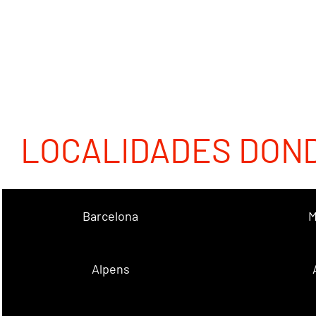
LOCALIDADES DON
Barcelona
M
Alpens