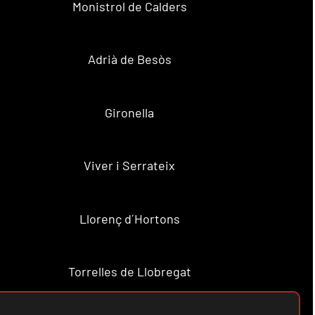
Monistrol de Calders
Adrià de Besòs
Gironella
Viver i Serrateix
Llorenç d´Hortons
Torrelles de Llobregat