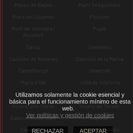
Mateu de Bages
Martí Sesgueioles
Prats de Lluçanès
Pontons
Pont de Vilomara i
Pujalt
Rocafort
Cercs
Centelles
Castellví de Rosanes
Castellví de la Marca
Castellterçol
Ullastrell
Maria d´Oló
Julià de Vilatorta
Cardedeu
Pere de Ribes
Utilizamos solamente la cookie esencial y
básica para el funcionamiento mínimo de esta
Vicenç dels Horts
Vicenç de Torelló
web.
Ver políticas y gestión de cookies
Sadurní d´Osormort
Capolat
Capellades
Llinars del Vallès
RECHAZAR
ACEPTAR