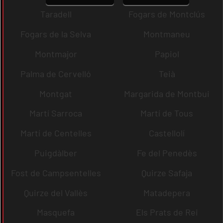
Taradell
Fogars de Montclús
Fogars de la Selva
Montmaneu
Montmajor
Papiol
Palma de Cervelló
Teià
Montgat
Margarida de Montbui
Martí Sarroca
Martí de Tous
Martí de Centelles
Castellolí
Puigdàlber
Fe del Penedès
Fost de Campsentelles
Quirze Safaja
Quirze del Vallès
Matadepera
Masquefa
Els Prats de Rei