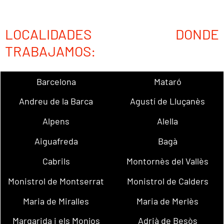
LOCALIDADES DONDE
TRABAJAMOS:
Barcelona
Mataró
Andreu de la Barca
Agustí de Lluçanès
Alpens
Alella
Aiguafreda
Bagà
Cabrils
Montornès del Vallès
Monistrol de Montserrat
Monistrol de Calders
Maria de Miralles
Maria de Merlès
Margarida i els Monjos
Adrià de Besòs