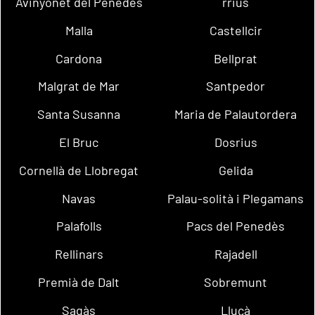
Avinyonet del Penedès
rrius
Malla
Castellcir
Cardona
Bellprat
Malgrat de Mar
Santpedor
Santa Susanna
Maria de Palautordera
El Bruc
Dosrius
Cornellà de Llobregat
Gelida
Navas
Palau-solità i Plegamans
Palafolls
Pacs del Penedès
Rellinars
Rajadell
Premià de Dalt
Sobremunt
Sagàs
Lluçà