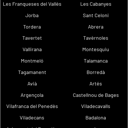
Les Franqueses del Vallès
Les Cabanyes
Jorba
Sant Celoni
Tordera
Abrera
Tavertet
Tavèrnoles
Vallirana
Montesquiu
Montmeló
Talamanca
Tagamanent
Borredà
Avià
Artés
Argençola
Castellnou de Bages
Vilafranca del Penedès
Viladecavalls
Viladecans
Badalona