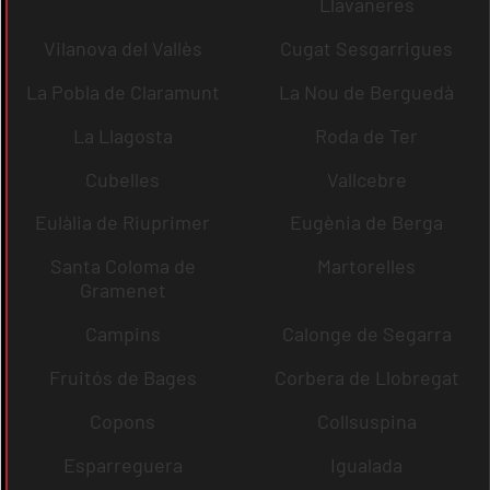
Llavaneres
Vilanova del Vallès
Cugat Sesgarrigues
La Pobla de Claramunt
La Nou de Berguedà
La Llagosta
Roda de Ter
Cubelles
Vallcebre
Eulàlia de Riuprimer
Eugènia de Berga
Santa Coloma de
Martorelles
Gramenet
Campins
Calonge de Segarra
Fruitós de Bages
Corbera de Llobregat
Copons
Collsuspina
Esparreguera
Igualada