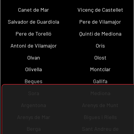
Canet de Mar
Vicenç de Castellet
Salvador de Guardiola
Pere de Vilamajor
Pere de Torelló
Quintí de Mediona
Antoni de Vilamajor
Orís
Olvan
Olost
Olivella
Montclar
Begues
Gallifa
Sora
Mediona
Argentona
Arenys de Munt
Arenys de Mar
Bigues i Riells
Berga
Sant Andreu de