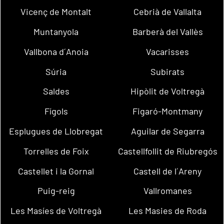
Vicenç de Montalt
Cebrià de Vallalta
Muntanyola
Barberà del Vallès
Vallbona d´Anoia
Vacarisses
Súria
Subirats
Saldes
Hipòlit de Voltregà
Fígols
Figaró-Montmany
Esplugues de Llobregat
Aguilar de Segarra
Torrelles de Foix
Castellfollit de Riubregós
Castellet i la Gornal
Castell de l´Areny
Puig-reig
Vallromanes
Les Masíes de Voltregà
Les Masies de Roda