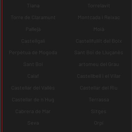
Tiana
Torrelavit
Torre de Claramunt
Montcada i Reixac
Pallejà
Moià
Castellgalí
Castellfullit del Boix
Perpètua de Mogoda
Sant Boi de Lluçanès
Sant Boi
artomeu del Grau
Calaf
Castellbell i el Vilar
Castellar del Vallès
Castellar del Riu
Castellar de n´Hug
Terrassa
Cabrera de Mar
Sitges
Seva
Orpí