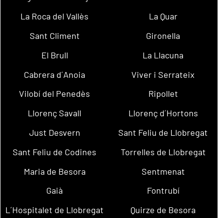
La Roca del Vallès
La Quar
Sant Climent
Gironella
El Brull
La Llacuna
Cabrera d´Anoia
Viver i Serrateix
Vilobí del Penedès
Ripollet
Llorenç Savall
Llorenç d´Hortons
Just Desvern
Sant Feliu de Llobregat
Sant Feliu de Codines
Torrelles de Llobregat
Maria de Besora
Sentmenat
Gaià
Fontrubí
L´Hospitalet de Llobregat
Quirze de Besora