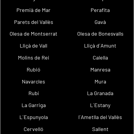
Premià de Mar
Perafita
Parets del Vallès
Gavà
Olesa de Montserrat
Olesa de Bonesvalls
Lliçà de Vall
Lliçà d´Amunt
Molins de Rei
Calella
Rubió
Manresa
Navarcles
Mura
Rubí
La Granada
La Garriga
L´Estany
L´Espunyola
l´Ametlla del Vallès
Cervelló
Sallent