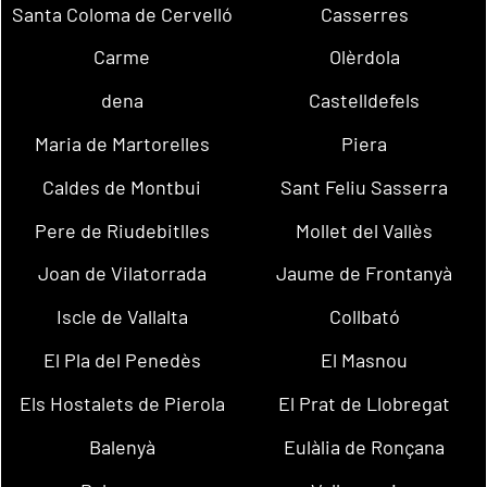
Santa Coloma de Cervelló
Casserres
Carme
Olèrdola
dena
Castelldefels
Maria de Martorelles
Piera
Caldes de Montbui
Sant Feliu Sasserra
Pere de Riudebitlles
Mollet del Vallès
Joan de Vilatorrada
Jaume de Frontanyà
Iscle de Vallalta
Collbató
El Pla del Penedès
El Masnou
Els Hostalets de Pierola
El Prat de Llobregat
Balenyà
Eulàlia de Ronçana