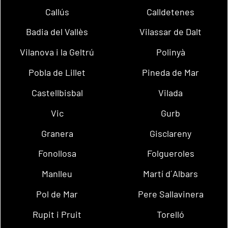
Callús
Calldetenes
Badia del Vallès
Vilassar de Dalt
Vilanova i la Geltrú
Polinyà
Pobla de Lillet
Pineda de Mar
Castellbisbal
Vilada
Vic
Gurb
Granera
Gisclareny
Fonollosa
Folgueroles
Manlleu
Martí d´Albars
Pol de Mar
Pere Sallavinera
Rupit i Pruit
Torelló