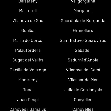
Balsareny
Vallgorguina
Martorell
Marganell
Vilanova de Sau
Guardiola de Berguedà
Gualba
Granollers
Maria de Corcó
Sant Esteve Sesrovires
Palautordera
Sabadell
Cugat del Vallès
Sadurní d´Anoia
Cecília de Voltregà
Vilanova del Camí
Montseny
Vilassar de Mar
Tona
Julià de Cerdanyola
Joan Despí
Canyelles
Cànoves i Samalús
Canovelles