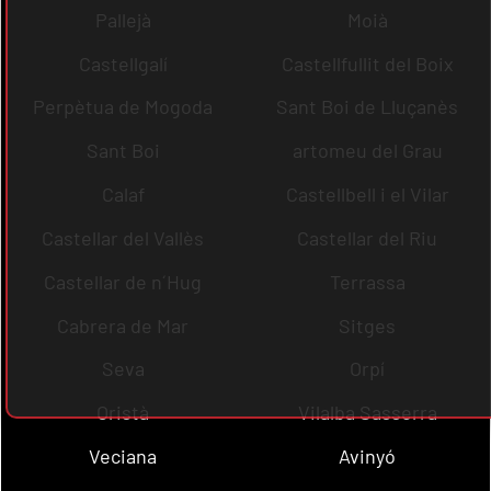
Pallejà
Moià
Castellgalí
Castellfullit del Boix
Perpètua de Mogoda
Sant Boi de Lluçanès
Sant Boi
artomeu del Grau
Calaf
Castellbell i el Vilar
Castellar del Vallès
Castellar del Riu
Castellar de n´Hug
Terrassa
Cabrera de Mar
Sitges
Seva
Orpí
Oristà
Vilalba Sasserra
Veciana
Avinyó