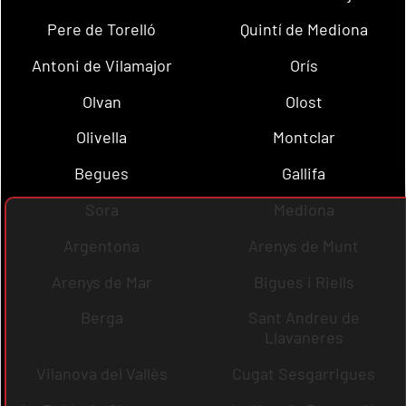
Pere de Torelló
Quintí de Mediona
Antoni de Vilamajor
Orís
Olvan
Olost
Olivella
Montclar
Begues
Gallifa
Sora
Mediona
Argentona
Arenys de Munt
Arenys de Mar
Bigues i Riells
Berga
Sant Andreu de
Llavaneres
Vilanova del Vallès
Cugat Sesgarrigues