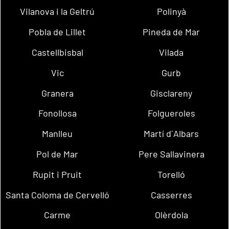
Vilanova i la Geltrú
Polinyà
Pobla de Lillet
Pineda de Mar
Castellbisbal
Vilada
Vic
Gurb
Granera
Gisclareny
Fonollosa
Folgueroles
Manlleu
Martí d´Albars
Pol de Mar
Pere Sallavinera
Rupit i Pruit
Torelló
Santa Coloma de Cervelló
Casserres
Carme
Olèrdola