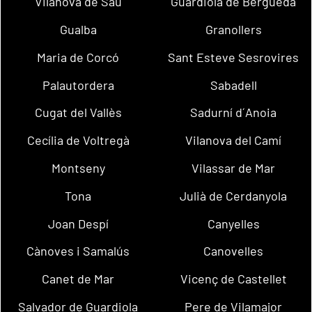
Vilanova de Sau
Guardiola de Berguedà
Gualba
Granollers
Maria de Corcó
Sant Esteve Sesrovires
Palautordera
Sabadell
Cugat del Vallès
Sadurní d´Anoia
Cecília de Voltregà
Vilanova del Camí
Montseny
Vilassar de Mar
Tona
Julià de Cerdanyola
Joan Despí
Canyelles
Cànoves i Samalús
Canovelles
Canet de Mar
Vicenç de Castellet
Salvador de Guardiola
Pere de Vilamajor