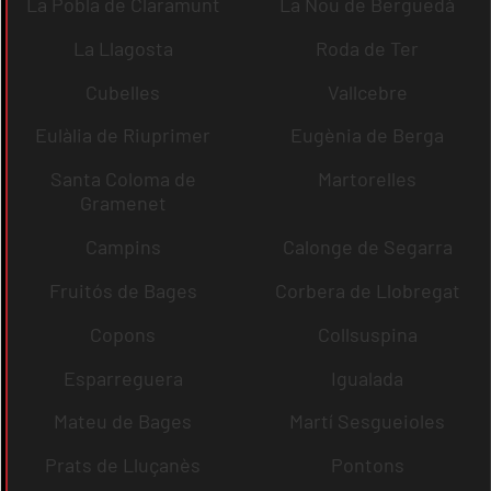
La Pobla de Claramunt
La Nou de Berguedà
La Llagosta
Roda de Ter
Cubelles
Vallcebre
Eulàlia de Riuprimer
Eugènia de Berga
Santa Coloma de
Martorelles
Gramenet
Campins
Calonge de Segarra
Fruitós de Bages
Corbera de Llobregat
Copons
Collsuspina
Esparreguera
Igualada
Mateu de Bages
Martí Sesgueioles
Prats de Lluçanès
Pontons