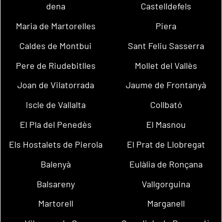
dena
Castelldefels
Maria de Martorelles
Piera
Caldes de Montbui
Sant Feliu Sasserra
Pere de Riudebitlles
Mollet del Vallès
Joan de Vilatorrada
Jaume de Frontanyà
Iscle de Vallalta
Collbató
El Pla del Penedès
El Masnou
Els Hostalets de Pierola
El Prat de Llobregat
Balenyà
Eulàlia de Ronçana
Balsareny
Vallgorguina
Martorell
Marganell