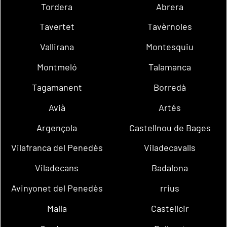
Tordera
Abrera
Tavertet
Tavèrnoles
Vallirana
Montesquiu
Montmeló
Talamanca
Tagamanent
Borredà
Avià
Artés
Argençola
Castellnou de Bages
Vilafranca del Penedès
Viladecavalls
Viladecans
Badalona
Avinyonet del Penedès
rrius
Malla
Castellcir