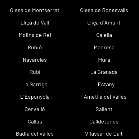
Olesa de Montserrat
Olesa de Bonesvalls
Lliçà de Vall
Lliçà d´Amunt
Molins de Rei
Calella
Rubió
Manresa
Navarcles
Mura
Rubí
La Granada
La Garriga
L´Estany
L´Espunyola
l´Ametlla del Vallès
Cervelló
Sallent
Callús
Calldetenes
Badia del Vallès
Vilassar de Dalt