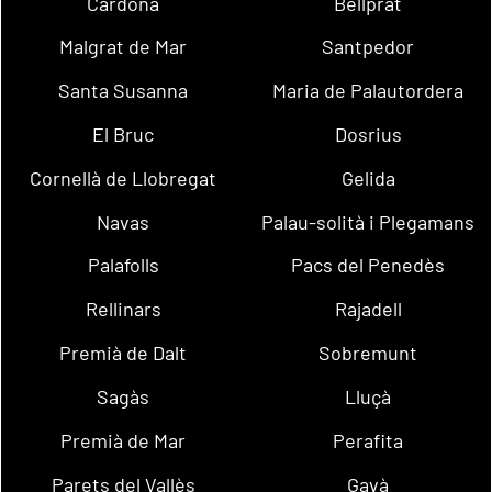
Cardona
Bellprat
Malgrat de Mar
Santpedor
Santa Susanna
Maria de Palautordera
El Bruc
Dosrius
Cornellà de Llobregat
Gelida
Navas
Palau-solità i Plegamans
Palafolls
Pacs del Penedès
Rellinars
Rajadell
Premià de Dalt
Sobremunt
Sagàs
Lluçà
Premià de Mar
Perafita
Parets del Vallès
Gavà