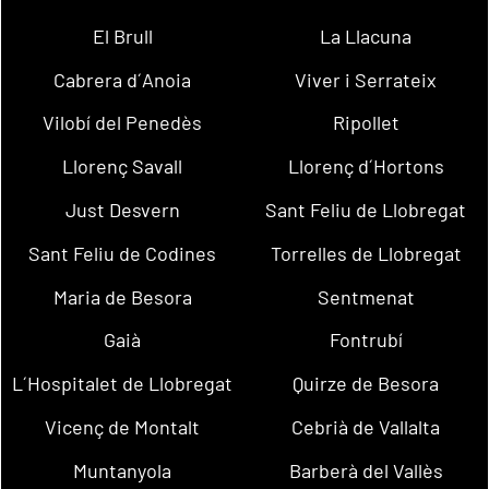
El Brull
La Llacuna
Cabrera d´Anoia
Viver i Serrateix
Vilobí del Penedès
Ripollet
Llorenç Savall
Llorenç d´Hortons
Just Desvern
Sant Feliu de Llobregat
Sant Feliu de Codines
Torrelles de Llobregat
Maria de Besora
Sentmenat
Gaià
Fontrubí
L´Hospitalet de Llobregat
Quirze de Besora
Vicenç de Montalt
Cebrià de Vallalta
Muntanyola
Barberà del Vallès