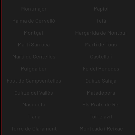
Montmajor
Papiol
Palma de Cervelló
Teià
Montgat
Margarida de Montbui
Martí Sarroca
Martí de Tous
Martí de Centelles
Castellolí
Puigdàlber
Fe del Penedès
Fost de Campsentelles
Quirze Safaja
Quirze del Vallès
Matadepera
Masquefa
Els Prats de Rei
Tiana
Torrelavit
Torre de Claramunt
Montcada i Reixac