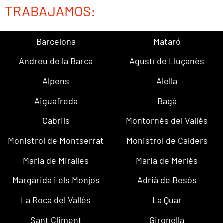
TRABAJAMOS:
Barcelona
Mataró
Andreu de la Barca
Agustí de Lluçanès
Alpens
Alella
Aiguafreda
Bagà
Cabrils
Montornès del Vallès
Monistrol de Montserrat
Monistrol de Calders
Maria de Miralles
Maria de Merlès
Margarida i els Monjos
Adrià de Besòs
La Roca del Vallès
La Quar
Sant Climent
Gironella