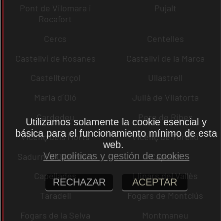
Pont de Vilomara i
Pujalt
Rocafort
Cercs
Centelles
Castellví de Rosanes
Castellví de la Marca
Castellterçol
Ullastrell
Maria d´Oló
Julià de Vilatorta
Cardedeu
Pere de Ribes
Utilizamos solamente la cookie esencial y
básica para el funcionamiento mínimo de esta
Vicenç dels Horts
Vicenç de Torelló
web.
Ver políticas y gestión de cookies
Sadurní d´Osormort
Capolat
Capellades
Llinars del Vallès
RECHAZAR
ACEPTAR
Taradell
Fogars de Montclús
Fogars de la Selva
Montmaneu