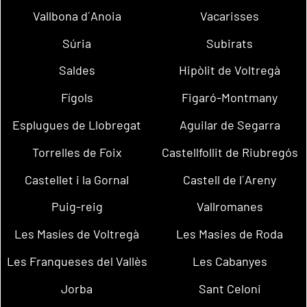
Vallbona d´Anoia
Vacarisses
Súria
Subirats
Saldes
Hipòlit de Voltregà
Fígols
Figaró-Montmany
Esplugues de Llobregat
Aguilar de Segarra
Torrelles de Foix
Castellfollit de Riubregós
Castellet i la Gornal
Castell de l´Areny
Puig-reig
Vallromanes
Les Masíes de Voltregà
Les Masies de Roda
Les Franqueses del Vallès
Les Cabanyes
Jorba
Sant Celoni