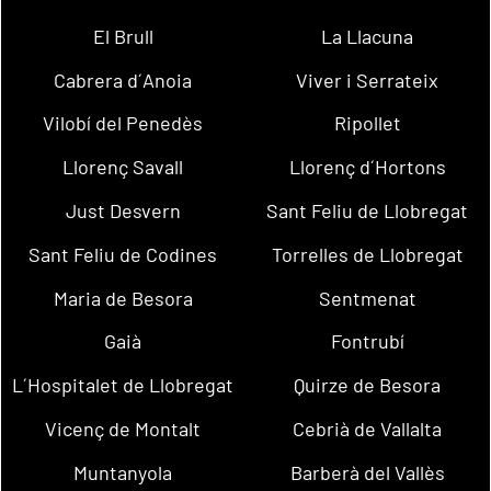
El Brull
La Llacuna
Cabrera d´Anoia
Viver i Serrateix
Vilobí del Penedès
Ripollet
Llorenç Savall
Llorenç d´Hortons
Just Desvern
Sant Feliu de Llobregat
Sant Feliu de Codines
Torrelles de Llobregat
Maria de Besora
Sentmenat
Gaià
Fontrubí
L´Hospitalet de Llobregat
Quirze de Besora
Vicenç de Montalt
Cebrià de Vallalta
Muntanyola
Barberà del Vallès