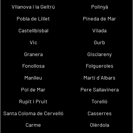
Vilanova i la Geltrú
Polinyà
Pobla de Lillet
Pineda de Mar
Castellbisbal
Vilada
Vic
Gurb
Granera
Gisclareny
Fonollosa
Folgueroles
Manlleu
Martí d´Albars
Pol de Mar
Pere Sallavinera
Rupit i Pruit
Torelló
Santa Coloma de Cervelló
Casserres
Carme
Olèrdola