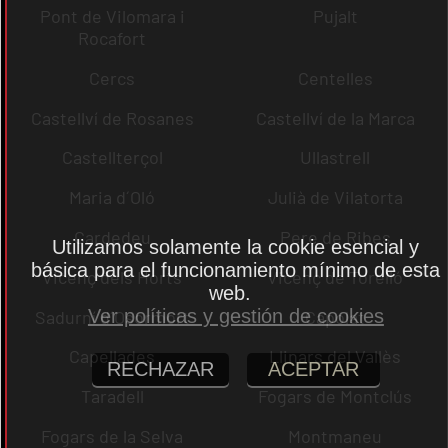
Pont de Vilomara i
Pujalt
Rocafort
Cercs
Centelles
Castellví de Rosanes
Castellví de la Marca
Castellterçol
Ullastrell
Maria d´Oló
Julià de Vilatorta
Cardedeu
Pere de Ribes
Utilizamos solamente la cookie esencial y
básica para el funcionamiento mínimo de esta
Vicenç dels Horts
Vicenç de Torelló
web.
Ver políticas y gestión de cookies
Sadurní d´Osormort
Capolat
Capellades
Llinars del Vallès
RECHAZAR
ACEPTAR
Taradell
Fogars de Montclús
Fogars de la Selva
Montmaneu