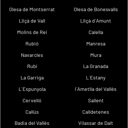
Olesa de Montserrat
Olesa de Bonesvalls
Lliçà de Vall
Lliçà d´Amunt
Molins de Rei
Calella
Rubió
Manresa
Navarcles
Mura
Rubí
La Granada
La Garriga
L´Estany
L´Espunyola
l´Ametlla del Vallès
Cervelló
Sallent
Callús
Calldetenes
Badia del Vallès
Vilassar de Dalt