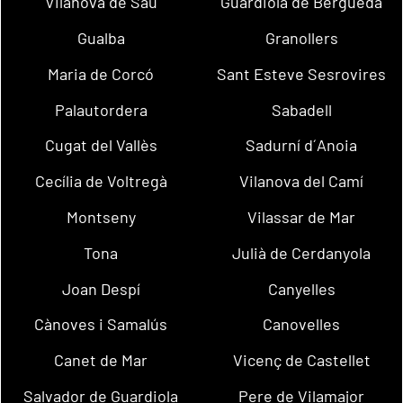
Vilanova de Sau
Guardiola de Berguedà
Gualba
Granollers
Maria de Corcó
Sant Esteve Sesrovires
Palautordera
Sabadell
Cugat del Vallès
Sadurní d´Anoia
Cecília de Voltregà
Vilanova del Camí
Montseny
Vilassar de Mar
Tona
Julià de Cerdanyola
Joan Despí
Canyelles
Cànoves i Samalús
Canovelles
Canet de Mar
Vicenç de Castellet
Salvador de Guardiola
Pere de Vilamajor