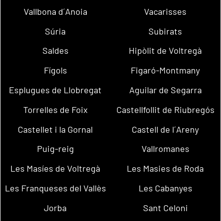
Vallbona d´Anoia
Vacarisses
Súria
Subirats
Saldes
Hipòlit de Voltregà
Fígols
Figaró-Montmany
Esplugues de Llobregat
Aguilar de Segarra
Torrelles de Foix
Castellfollit de Riubregós
Castellet i la Gornal
Castell de l´Areny
Puig-reig
Vallromanes
Les Masíes de Voltregà
Les Masies de Roda
Les Franqueses del Vallès
Les Cabanyes
Jorba
Sant Celoni