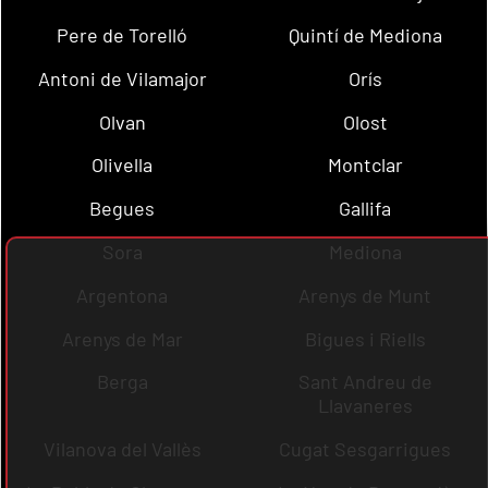
Pere de Torelló
Quintí de Mediona
Antoni de Vilamajor
Orís
Olvan
Olost
Olivella
Montclar
Begues
Gallifa
Sora
Mediona
Argentona
Arenys de Munt
Arenys de Mar
Bigues i Riells
Berga
Sant Andreu de
Llavaneres
Vilanova del Vallès
Cugat Sesgarrigues