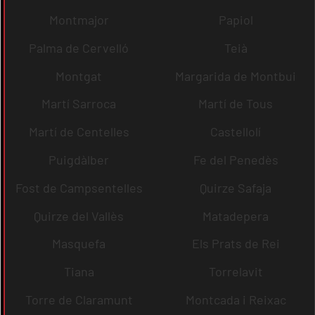
Montmajor
Papiol
Palma de Cervelló
Teià
Montgat
Margarida de Montbui
Martí Sarroca
Martí de Tous
Martí de Centelles
Castellolí
Puigdàlber
Fe del Penedès
Fost de Campsentelles
Quirze Safaja
Quirze del Vallès
Matadepera
Masquefa
Els Prats de Rei
Tiana
Torrelavit
Torre de Claramunt
Montcada i Reixac