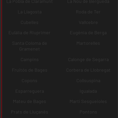
La Pobla de Claramunt
La Nou de Berguedà
La Llagosta
Roda de Ter
Cubelles
Vallcebre
Eulàlia de Riuprimer
Eugènia de Berga
Santa Coloma de
Martorelles
Gramenet
Campins
Calonge de Segarra
Fruitós de Bages
Corbera de Llobregat
Copons
Collsuspina
Esparreguera
Igualada
Mateu de Bages
Martí Sesgueioles
Prats de Lluçanès
Pontons