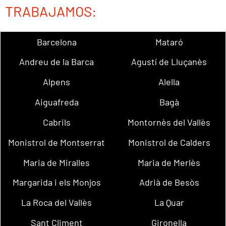
TRABAJAMOS:
Barcelona
Mataró
Andreu de la Barca
Agustí de Lluçanès
Alpens
Alella
Aiguafreda
Bagà
Cabrils
Montornès del Vallès
Monistrol de Montserrat
Monistrol de Calders
Maria de Miralles
Maria de Merlès
Margarida i els Monjos
Adrià de Besòs
La Roca del Vallès
La Quar
Sant Climent
Gironella