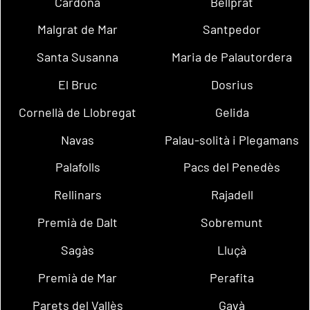
Cardona
Bellprat
Malgrat de Mar
Santpedor
Santa Susanna
Maria de Palautordera
El Bruc
Dosrius
Cornellà de Llobregat
Gelida
Navas
Palau-solità i Plegamans
Palafolls
Pacs del Penedès
Rellinars
Rajadell
Premià de Dalt
Sobremunt
Sagàs
Lluçà
Premià de Mar
Perafita
Parets del Vallès
Gavà