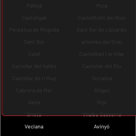
Pallejà
Moià
Castellgalí
Castellfullit del Boix
Perpètua de Mogoda
Sant Boi de Lluçanès
Sant Boi
artomeu del Grau
Calaf
Castellbell i el Vilar
Castellar del Vallès
Castellar del Riu
Castellar de n´Hug
Terrassa
Cabrera de Mar
Sitges
Seva
Orpí
Oristà
Vilalba Sasserra
Veciana
Avinyó