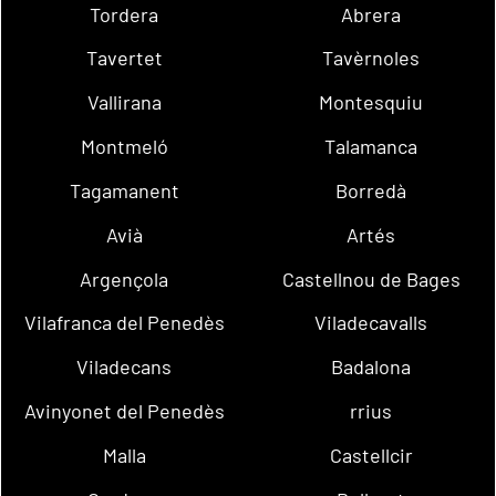
Tordera
Abrera
Tavertet
Tavèrnoles
Vallirana
Montesquiu
Montmeló
Talamanca
Tagamanent
Borredà
Avià
Artés
Argençola
Castellnou de Bages
Vilafranca del Penedès
Viladecavalls
Viladecans
Badalona
Avinyonet del Penedès
rrius
Malla
Castellcir