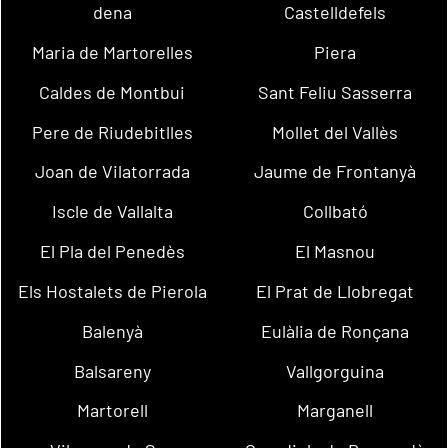
dena
Castelldefels
Maria de Martorelles
Piera
Caldes de Montbui
Sant Feliu Sasserra
Pere de Riudebitlles
Mollet del Vallès
Joan de Vilatorrada
Jaume de Frontanyà
Iscle de Vallalta
Collbató
El Pla del Penedès
El Masnou
Els Hostalets de Pierola
El Prat de Llobregat
Balenyà
Eulàlia de Ronçana
Balsareny
Vallgorguina
Martorell
Marganell