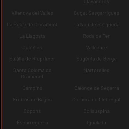
Llavaneres
Vilanova del Vallès
Cugat Sesgarrigues
La Pobla de Claramunt
La Nou de Berguedà
La Llagosta
Roda de Ter
Cubelles
Vallcebre
Eulàlia de Riuprimer
Eugènia de Berga
Santa Coloma de
Martorelles
Gramenet
Campins
Calonge de Segarra
Fruitós de Bages
Corbera de Llobregat
Copons
Collsuspina
Esparreguera
Igualada