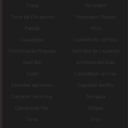
Tiana
Torrelavit
Torre de Claramunt
Montcada i Reixac
Pallejà
Moià
Castellgalí
Castellfullit del Boix
Perpètua de Mogoda
Sant Boi de Lluçanès
Sant Boi
artomeu del Grau
Calaf
Castellbell i el Vilar
Castellar del Vallès
Castellar del Riu
Castellar de n´Hug
Terrassa
Cabrera de Mar
Sitges
Seva
Orpí