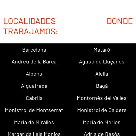
LOCALIDADES DONDE
TRABAJAMOS:
Barcelona
Mataró
Andreu de la Barca
Agustí de Lluçanès
Alpens
Alella
Aiguafreda
Bagà
Cabrils
Montornès del Vallès
Monistrol de Montserrat
Monistrol de Calders
Maria de Miralles
Maria de Merlès
Margarida i els Monjos
Adrià de Besòs