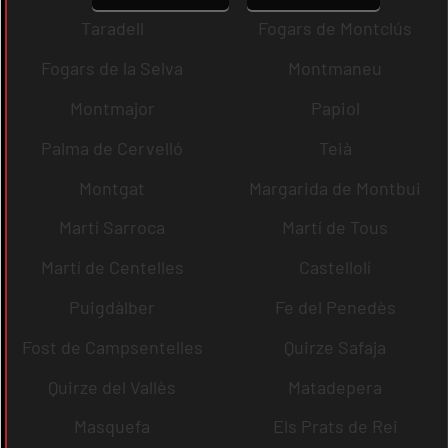
Taradell
Fogars de Montclús
Fogars de la Selva
Montmaneu
Montmajor
Papiol
Palma de Cervelló
Teià
Montgat
Margarida de Montbui
Martí Sarroca
Martí de Tous
Martí de Centelles
Castellolí
Puigdàlber
Fe del Penedès
Fost de Campsentelles
Quirze Safaja
Quirze del Vallès
Matadepera
Masquefa
Els Prats de Rei