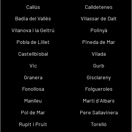
Callús
Calldetenes
Badia del Vallès
Vilassar de Dalt
Vilanova i la Geltrú
Polinyà
Pobla de Lillet
Pineda de Mar
Castellbisbal
Vilada
Vic
Gurb
Granera
Gisclareny
Fonollosa
Folgueroles
Manlleu
Martí d´Albars
Pol de Mar
Pere Sallavinera
Rupit i Pruit
Torelló