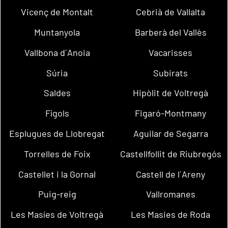
Vicenç de Montalt
Cebrià de Vallalta
Muntanyola
Barberà del Vallès
Vallbona d´Anoia
Vacarisses
Súria
Subirats
Saldes
Hipòlit de Voltregà
Fígols
Figaró-Montmany
Esplugues de Llobregat
Aguilar de Segarra
Torrelles de Foix
Castellfollit de Riubregós
Castellet i la Gornal
Castell de l´Areny
Puig-reig
Vallromanes
Les Masíes de Voltregà
Les Masies de Roda