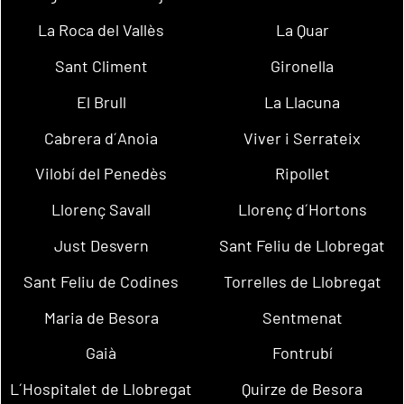
La Roca del Vallès
La Quar
Sant Climent
Gironella
El Brull
La Llacuna
Cabrera d´Anoia
Viver i Serrateix
Vilobí del Penedès
Ripollet
Llorenç Savall
Llorenç d´Hortons
Just Desvern
Sant Feliu de Llobregat
Sant Feliu de Codines
Torrelles de Llobregat
Maria de Besora
Sentmenat
Gaià
Fontrubí
L´Hospitalet de Llobregat
Quirze de Besora