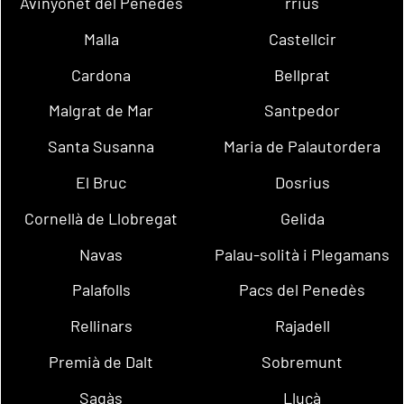
Avinyonet del Penedès
rrius
Malla
Castellcir
Cardona
Bellprat
Malgrat de Mar
Santpedor
Santa Susanna
Maria de Palautordera
El Bruc
Dosrius
Cornellà de Llobregat
Gelida
Navas
Palau-solità i Plegamans
Palafolls
Pacs del Penedès
Rellinars
Rajadell
Premià de Dalt
Sobremunt
Sagàs
Lluçà