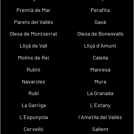
Premià de Mar
Perafita
Parets del Vallès
Gavà
Olesa de Montserrat
Olesa de Bonesvalls
Lliçà de Vall
Lliçà d´Amunt
Molins de Rei
Calella
Rubió
Manresa
Navarcles
Mura
Rubí
La Granada
La Garriga
L´Estany
L´Espunyola
l´Ametlla del Vallès
Cervelló
Sallent