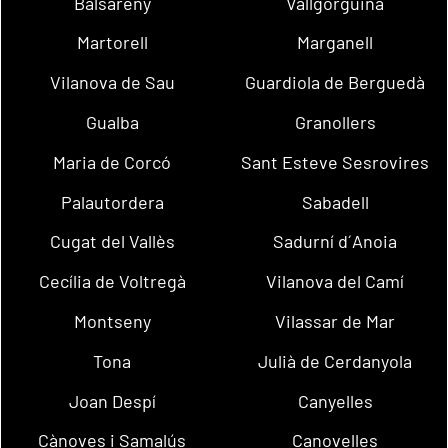
Balsareny
Vallgorguina
Martorell
Marganell
Vilanova de Sau
Guardiola de Berguedà
Gualba
Granollers
Maria de Corcó
Sant Esteve Sesrovires
Palautordera
Sabadell
Cugat del Vallès
Sadurní d´Anoia
Cecília de Voltregà
Vilanova del Camí
Montseny
Vilassar de Mar
Tona
Julià de Cerdanyola
Joan Despí
Canyelles
Cànoves i Samalús
Canovelles