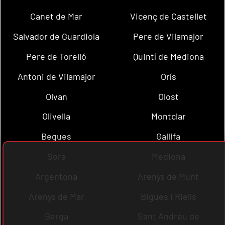
Canet de Mar
Vicenç de Castellet
Salvador de Guardiola
Pere de Vilamajor
Pere de Torelló
Quintí de Mediona
Antoni de Vilamajor
Orís
Olvan
Olost
Olivella
Montclar
Begues
Gallifa
Sora
Mediona
Argentona
Arenys de Munt
Arenys de Mar
Bigues i Riells
Berga
Sant Andreu de