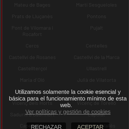
Mateu de Bages
Martí Sesgueioles
Prats de Lluçanès
Pontons
Pont de Vilomara i
Pujalt
Rocafort
Cercs
Centelles
Castellví de Rosanes
Castellví de la Marca
Castellterçol
Ullastrell
Maria d´Oló
Julià de Vilatorta
Cardedeu
Pere de Ribes
Utilizamos solamente la cookie esencial y
básica para el funcionamiento mínimo de esta
Vicenç dels Horts
Vicenç de Torelló
web.
Ver políticas y gestión de cookies
Sadurní d´Osormort
Capolat
Capellades
Llinars del Vallès
RECHAZAR
ACEPTAR