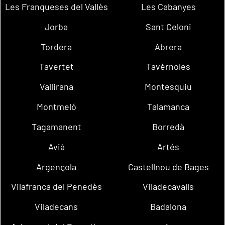
Les Franqueses del Vallès
Les Cabanyes
Jorba
Sant Celoni
Tordera
Abrera
Tavertet
Tavèrnoles
Vallirana
Montesquiu
Montmeló
Talamanca
Tagamanent
Borredà
Avià
Artés
Argençola
Castellnou de Bages
Vilafranca del Penedès
Viladecavalls
Viladecans
Badalona