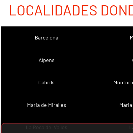
LOCALIDADES DON
Barcelona
M
Alpens
Cabrils
Montorn
Maria de Miralles
Maria
La Roca del Vallès
L