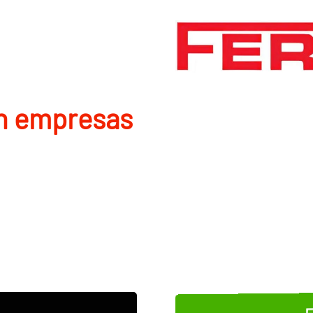
en empresas
E