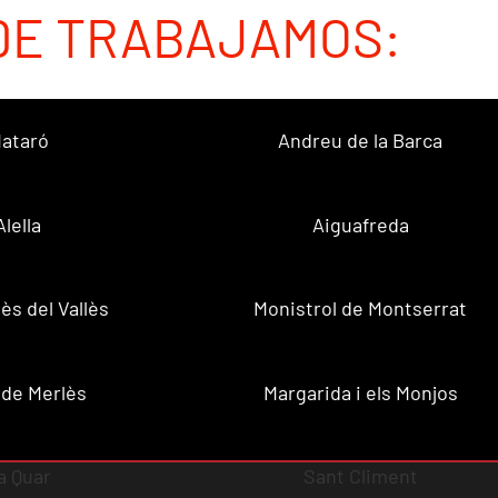
DE TRABAJAMOS:
ataró
Andreu de la Barca
Alella
Aiguafreda
ès del Vallès
Monistrol de Montserrat
 de Merlès
Margarida i els Monjos
a Quar
Sant Climent