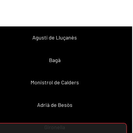
Agustí de Lluçanès
Bagà
Monistrol de Calders
Adrià de Besòs
Gironella