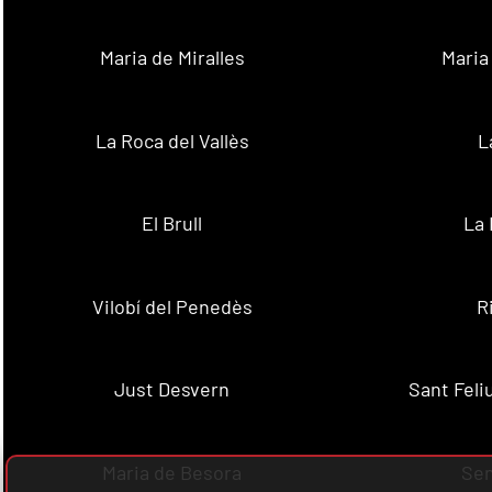
Maria de Miralles
Maria
La Roca del Vallès
L
El Brull
La 
Vilobí del Penedès
R
Just Desvern
Sant Feli
Maria de Besora
Se