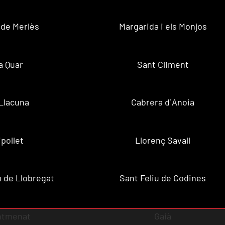
 de Merlès
Margarida i els Monjos
a Quar
Sant Climent
Llacuna
Cabrera d´Anoia
ipollet
Llorenç Savall
u de Llobregat
Sant Feliu de Codines
ntmenat
Gaià