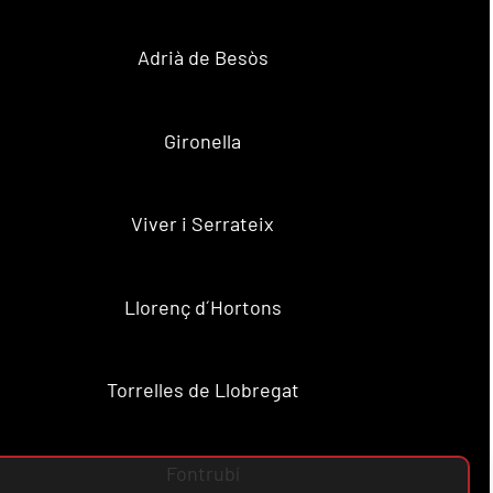
Adrià de Besòs
Gironella
Viver i Serrateix
Llorenç d´Hortons
Torrelles de Llobregat
Fontrubí