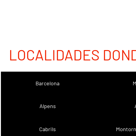
LOCALIDADES DON
Barcelona
M
Alpens
Cabrils
Montorn