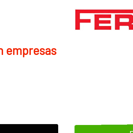
en empresas
E