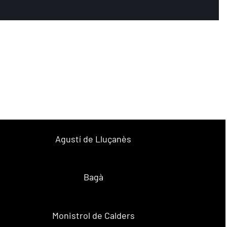
Agustí de Lluçanès
Bagà
Monistrol de Calders