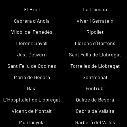
El Brull
La Llacuna
Cabrera d´Anoia
Viver i Serrateix
Vilobí del Penedès
Ripollet
Llorenç Savall
Llorenç d´Hortons
Just Desvern
Sant Feliu de Llobregat
Sant Feliu de Codines
Torrelles de Llobregat
Maria de Besora
Sentmenat
Gaià
Fontrubí
L´Hospitalet de Llobregat
Quirze de Besora
Vicenç de Montalt
Cebrià de Vallalta
Muntanyola
Barberà del Vallès