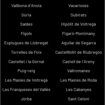
Vallbona d´Anoia
Vacarisses
Súria
Subirats
Saldes
Hipòlit de Voltregà
Fígols
Figaró-Montmany
Esplugues de Llobregat
Aguilar de Segarra
Torrelles de Foix
Castellfollit de Riubregós
Castellet i la Gornal
Castell de l´Areny
Puig-reig
Vallromanes
Les Masíes de Voltregà
Les Masies de Roda
Les Franqueses del Vallès
Les Cabanyes
Jorba
Sant Celoni