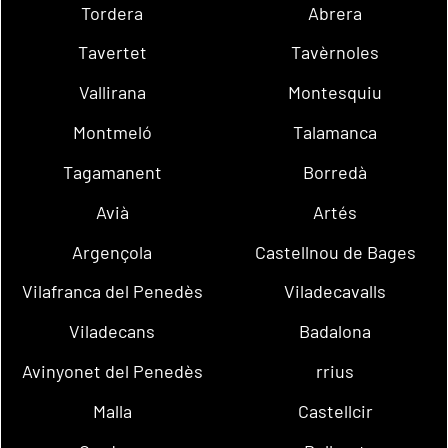
Tordera
Abrera
Tavertet
Tavèrnoles
Vallirana
Montesquiu
Montmeló
Talamanca
Tagamanent
Borredà
Avià
Artés
Argençola
Castellnou de Bages
Vilafranca del Penedès
Viladecavalls
Viladecans
Badalona
Avinyonet del Penedès
rrius
Malla
Castellcir