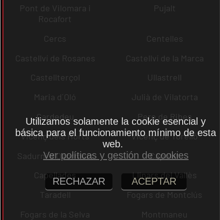
Pont de Vilomara i
Pujalt
Rocafort
Cercs
Centelles
Castellví de Rosanes
Castellví de la Marca
Castellterçol
Ullastrell
Maria d´Oló
Julià de Vilatorta
Cardedeu
Pere de Ribes
Utilizamos solamente la cookie esencial y
básica para el funcionamiento mínimo de esta
Vicenç dels Horts
Vicenç de Torelló
web.
Ver políticas y gestión de cookies
Sadurní d´Osormort
Capolat
Capellades
Llinars del Vallès
RECHAZAR
ACEPTAR
Taradell
Fogars de Montclús
Fogars de la Selva
Montmaneu