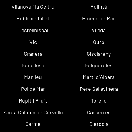
Vilanova i la Geltrú
Polinyà
Pobla de Lillet
Pineda de Mar
Castellbisbal
Vilada
Vic
Gurb
Granera
Gisclareny
Fonollosa
Folgueroles
Manlleu
Martí d´Albars
Pol de Mar
Pere Sallavinera
Rupit i Pruit
Torelló
Santa Coloma de Cervelló
Casserres
Carme
Olèrdola