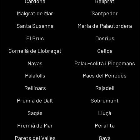
Cardona
Bellprat
Malgrat de Mar
Santpedor
Santa Susanna
Maria de Palautordera
El Bruc
Dosrius
Cornellà de Llobregat
Gelida
Navas
Palau-solità i Plegamans
Palafolls
Pacs del Penedès
Rellinars
Rajadell
Premià de Dalt
Sobremunt
Sagàs
Lluçà
Premià de Mar
Perafita
Parets del Vallès
Gavà