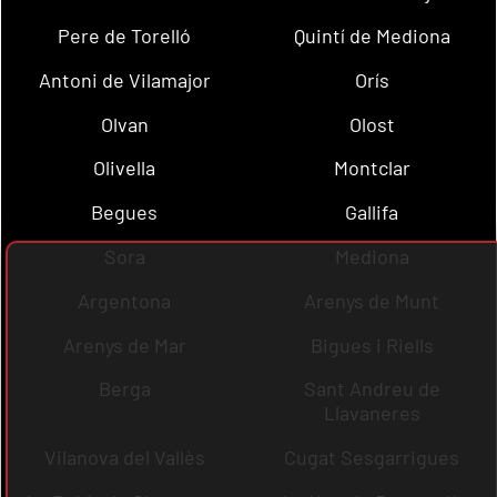
Pere de Torelló
Quintí de Mediona
Antoni de Vilamajor
Orís
Olvan
Olost
Olivella
Montclar
Begues
Gallifa
Sora
Mediona
Argentona
Arenys de Munt
Arenys de Mar
Bigues i Riells
Berga
Sant Andreu de
Llavaneres
Vilanova del Vallès
Cugat Sesgarrigues