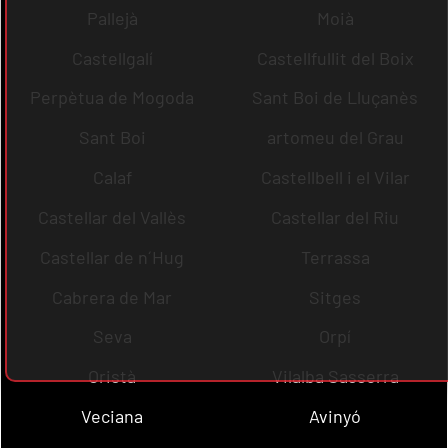
Pallejà
Moià
Castellgalí
Castellfullit del Boix
Perpètua de Mogoda
Sant Boi de Lluçanès
Sant Boi
artomeu del Grau
Calaf
Castellbell i el Vilar
Castellar del Vallès
Castellar del Riu
Castellar de n´Hug
Terrassa
Cabrera de Mar
Sitges
Seva
Orpí
Oristà
Vilalba Sasserra
Veciana
Avinyó