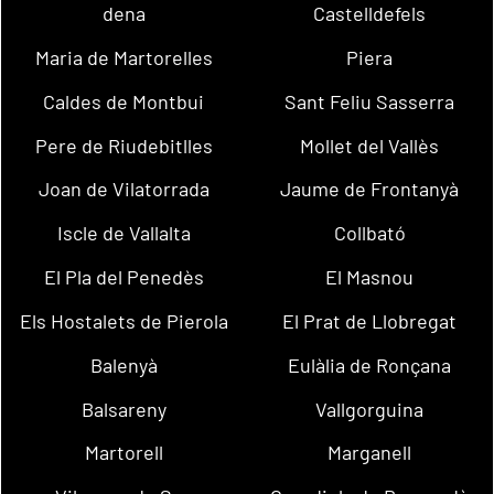
dena
Castelldefels
Maria de Martorelles
Piera
Caldes de Montbui
Sant Feliu Sasserra
Pere de Riudebitlles
Mollet del Vallès
Joan de Vilatorrada
Jaume de Frontanyà
Iscle de Vallalta
Collbató
El Pla del Penedès
El Masnou
Els Hostalets de Pierola
El Prat de Llobregat
Balenyà
Eulàlia de Ronçana
Balsareny
Vallgorguina
Martorell
Marganell