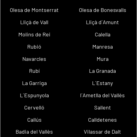
Olesa de Montserrat
Olesa de Bonesvalls
Lliçà de Vall
Lliçà d´Amunt
Molins de Rei
Calella
Rubió
Manresa
Navarcles
Mura
Rubí
La Granada
La Garriga
L´Estany
L´Espunyola
l´Ametlla del Vallès
Cervelló
Sallent
Callús
Calldetenes
Badia del Vallès
Vilassar de Dalt