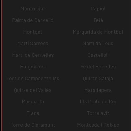
Montmajor
Papiol
Palma de Cervelló
Teià
Montgat
Margarida de Montbui
Martí Sarroca
Martí de Tous
Martí de Centelles
Castellolí
Puigdàlber
Fe del Penedès
Fost de Campsentelles
Quirze Safaja
Quirze del Vallès
Matadepera
Masquefa
Els Prats de Rei
Tiana
Torrelavit
Torre de Claramunt
Montcada i Reixac