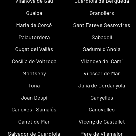
Vilanova de Sau
Guardiola de Berguedà
Gualba
Granollers
Maria de Corcó
Sant Esteve Sesrovires
Palautordera
Sabadell
Cugat del Vallès
Sadurní d´Anoia
Cecília de Voltregà
Vilanova del Camí
Montseny
Vilassar de Mar
Tona
Julià de Cerdanyola
Joan Despí
Canyelles
Cànoves i Samalús
Canovelles
Canet de Mar
Vicenç de Castellet
Salvador de Guardiola
Pere de Vilamajor