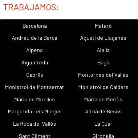
TRABAJAMOS:
Barcelona
Mataró
Andreu de la Barca
Agustí de Lluçanès
Alpens
Alella
Aiguafreda
Bagà
Cabrils
Montornès del Vallès
Monistrol de Montserrat
Monistrol de Calders
Maria de Miralles
Maria de Merlès
Margarida i els Monjos
Adrià de Besòs
La Roca del Vallès
La Quar
Sant Climent
Gironella