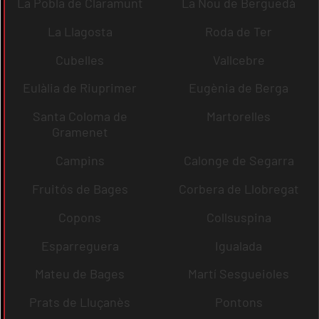
La Pobla de Claramunt
La Nou de Berguedà
La Llagosta
Roda de Ter
Cubelles
Vallcebre
Eulàlia de Riuprimer
Eugènia de Berga
Santa Coloma de
Martorelles
Gramenet
Campins
Calonge de Segarra
Fruitós de Bages
Corbera de Llobregat
Copons
Collsuspina
Esparreguera
Igualada
Mateu de Bages
Martí Sesgueioles
Prats de Lluçanès
Pontons