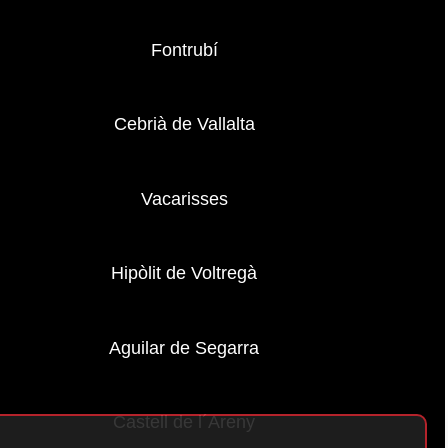
Fontrubí
Cebrià de Vallalta
Vacarisses
Hipòlit de Voltregà
Aguilar de Segarra
Castell de l´Areny