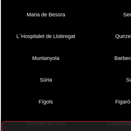
Maria de Besora
Se
L´Hospitalet de Llobregat
Quirze
Muntanyola
Barber
Súria
Su
Fígols
Figar
Torrelles de Foix
Castellfol