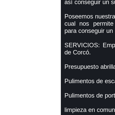
así­ conseguir un s
Poseemos nuestras
cual nos permite
para conseguir un b
SERVICIOS: Empre
de Corcó.
Presupuesto abrill
Pulimentos de esc
Pulimentos de port
limpieza en comun