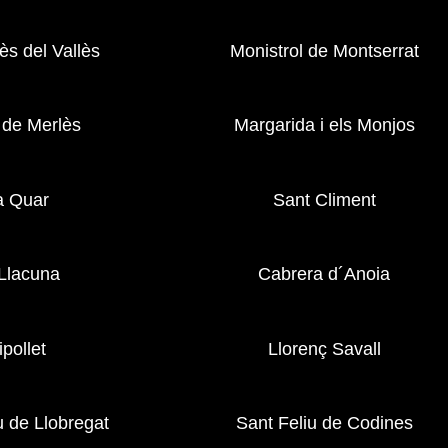
s del Vallès
Monistrol de Montserrat
 de Merlès
Margarida i els Monjos
a Quar
Sant Climent
Llacuna
Cabrera d´Anoia
ipollet
Llorenç Savall
u de Llobregat
Sant Feliu de Codines