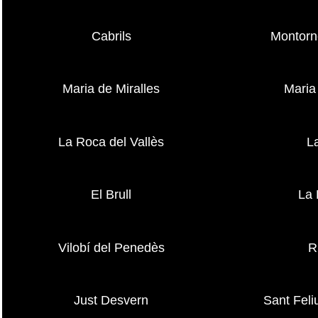
Cabrils
Montornè
Maria de Miralles
Maria
La Roca del Vallès
L
El Brull
La 
Vilobí del Penedès
R
Just Desvern
Sant Feli