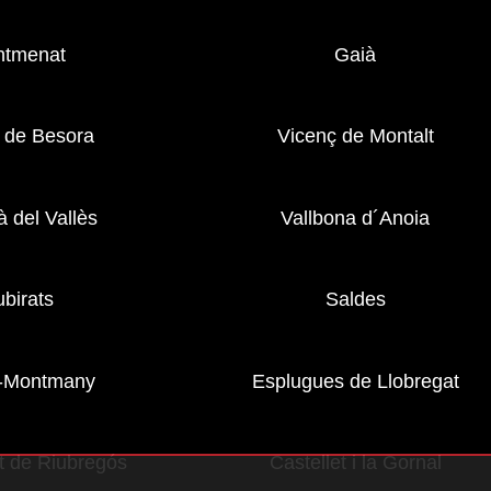
ntmenat
Gaià
 de Besora
Vicenç de Montalt
à del Vallès
Vallbona d´Anoia
birats
Saldes
ó-Montmany
Esplugues de Llobregat
lit de Riubregós
Castellet i la Gornal