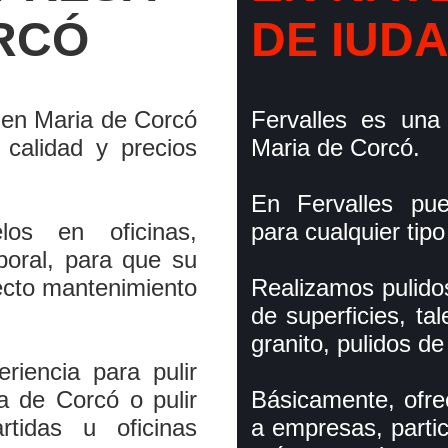
RCÓ
DE IUDA
 en Maria de Corcó
Fervalles es una
 calidad y precios
Maria de Corcó.
En Fervalles pue
los en oficinas,
para cualquier tip
boral, para que su
ecto mantenimiento
Realizamos pulidos
de superficies, t
granito, pulidos de
riencia para pulir
a de Corcó o pulir
Básicamente, ofre
tidas u oficinas
a empresas, partic