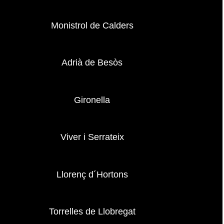
Monistrol de Calders
Adrià de Besòs
Gironella
Viver i Serrateix
Llorenç d´Hortons
Torrelles de Llobregat