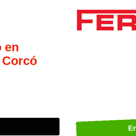
o en
 Corcó
En