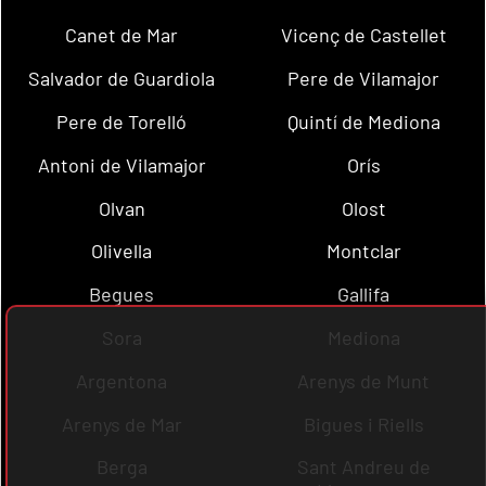
Canet de Mar
Vicenç de Castellet
Salvador de Guardiola
Pere de Vilamajor
Pere de Torelló
Quintí de Mediona
Antoni de Vilamajor
Orís
Olvan
Olost
Olivella
Montclar
Begues
Gallifa
Sora
Mediona
Argentona
Arenys de Munt
Arenys de Mar
Bigues i Riells
Berga
Sant Andreu de