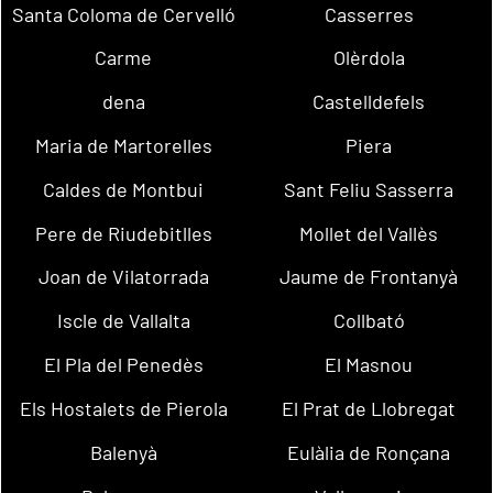
Santa Coloma de Cervelló
Casserres
Carme
Olèrdola
dena
Castelldefels
Maria de Martorelles
Piera
Caldes de Montbui
Sant Feliu Sasserra
Pere de Riudebitlles
Mollet del Vallès
Joan de Vilatorrada
Jaume de Frontanyà
Iscle de Vallalta
Collbató
El Pla del Penedès
El Masnou
Els Hostalets de Pierola
El Prat de Llobregat
Balenyà
Eulàlia de Ronçana