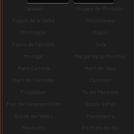
Taradell
Fogars de Montclús
Fogars de la Selva
Montmaneu
Montmajor
Papiol
Palma de Cervelló
Teià
Montgat
Margarida de Montbui
Martí Sarroca
Martí de Tous
Martí de Centelles
Castellolí
Puigdàlber
Fe del Penedès
Fost de Campsentelles
Quirze Safaja
Quirze del Vallès
Matadepera
Masquefa
Els Prats de Rei