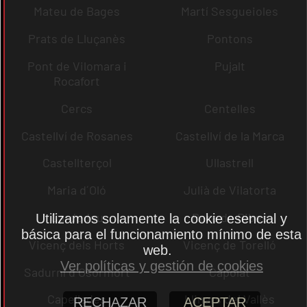
Mateu de Bages
Martí Sesgueioles
Prats de Lluçanès
Pontons
Pont de Vilomara i
Pujalt
Rocafort
Cercs
Centelles
Castellví de Rosanes
Castellví de la Marca
Castellterçol
Ullastrell
Maria d´Oló
Julià de Vilatorta
Cardedeu
Pere de Ribes
Utilizamos solamente la cookie esencial y
básica para el funcionamiento mínimo de esta
Vicenç dels Horts
Vicenç de Torelló
web.
Ver políticas y gestión de cookies
Sadurní d´Osormort
Capolat
Capellades
Llinars del Vallès
RECHAZAR
ACEPTAR