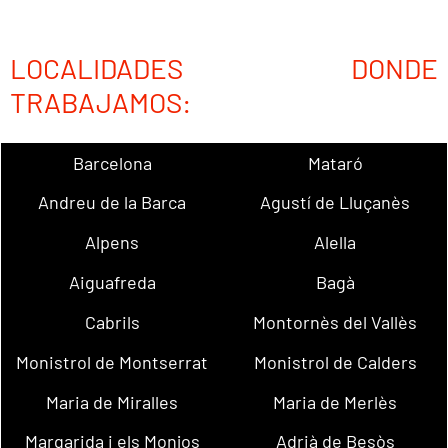
LOCALIDADES DONDE
TRABAJAMOS:
Barcelona
Mataró
Andreu de la Barca
Agustí de Lluçanès
Alpens
Alella
Aiguafreda
Bagà
Cabrils
Montornès del Vallès
Monistrol de Montserrat
Monistrol de Calders
Maria de Miralles
Maria de Merlès
Margarida i els Monjos
Adrià de Besòs