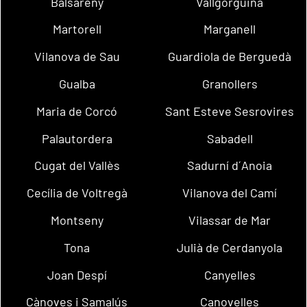
Balsareny
Vallgorguina
Martorell
Marganell
Vilanova de Sau
Guardiola de Berguedà
Gualba
Granollers
Maria de Corcó
Sant Esteve Sesrovires
Palautordera
Sabadell
Cugat del Vallès
Sadurní d´Anoia
Cecília de Voltregà
Vilanova del Camí
Montseny
Vilassar de Mar
Tona
Julià de Cerdanyola
Joan Despí
Canyelles
Cànoves i Samalús
Canovelles