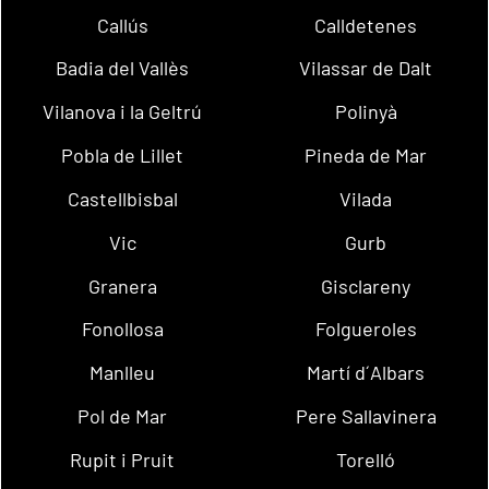
Callús
Calldetenes
Badia del Vallès
Vilassar de Dalt
Vilanova i la Geltrú
Polinyà
Pobla de Lillet
Pineda de Mar
Castellbisbal
Vilada
Vic
Gurb
Granera
Gisclareny
Fonollosa
Folgueroles
Manlleu
Martí d´Albars
Pol de Mar
Pere Sallavinera
Rupit i Pruit
Torelló