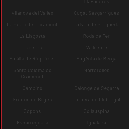
Llavaneres
Vilanova del Vallès
Cugat Sesgarrigues
La Pobla de Claramunt
La Nou de Berguedà
La Llagosta
Roda de Ter
Cubelles
Vallcebre
Eulàlia de Riuprimer
Eugènia de Berga
Santa Coloma de
Martorelles
Gramenet
Campins
Calonge de Segarra
Fruitós de Bages
Corbera de Llobregat
Copons
Collsuspina
Esparreguera
Igualada