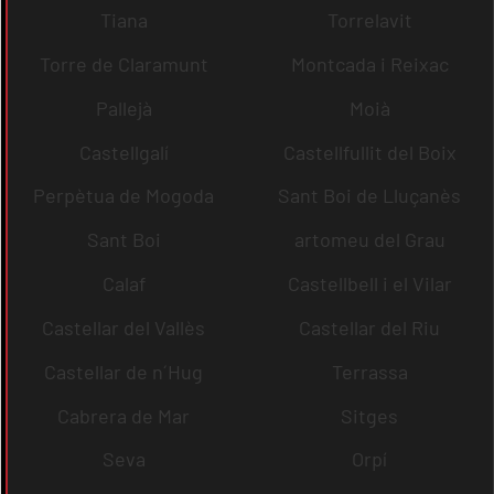
Tiana
Torrelavit
Torre de Claramunt
Montcada i Reixac
Pallejà
Moià
Castellgalí
Castellfullit del Boix
Perpètua de Mogoda
Sant Boi de Lluçanès
Sant Boi
artomeu del Grau
Calaf
Castellbell i el Vilar
Castellar del Vallès
Castellar del Riu
Castellar de n´Hug
Terrassa
Cabrera de Mar
Sitges
Seva
Orpí