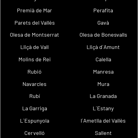
Premià de Mar
Perafita
Parets del Vallès
Gavà
Olesa de Montserrat
Olesa de Bonesvalls
Lliçà de Vall
Lliçà d´Amunt
Molins de Rei
Calella
Rubió
Manresa
Navarcles
Mura
Rubí
La Granada
La Garriga
L´Estany
L´Espunyola
l´Ametlla del Vallès
Cervelló
Sallent