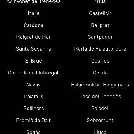
Avinyonet del Penedès
rrius
Malla
Castellcir
Cardona
Bellprat
Malgrat de Mar
Santpedor
Santa Susanna
Maria de Palautordera
El Bruc
Dosrius
Cornellà de Llobregat
Gelida
Navas
Palau-solità i Plegamans
Palafolls
Pacs del Penedès
Rellinars
Rajadell
Premià de Dalt
Sobremunt
Sagàs
Lluçà