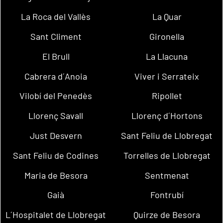
La Roca del Vallès
La Quar
Sant Climent
Gironella
El Brull
La Llacuna
Cabrera d´Anoia
Viver i Serrateix
Vilobí del Penedès
Ripollet
Llorenç Savall
Llorenç d´Hortons
Just Desvern
Sant Feliu de Llobregat
Sant Feliu de Codines
Torrelles de Llobregat
Maria de Besora
Sentmenat
Gaià
Fontrubí
L´Hospitalet de Llobregat
Quirze de Besora