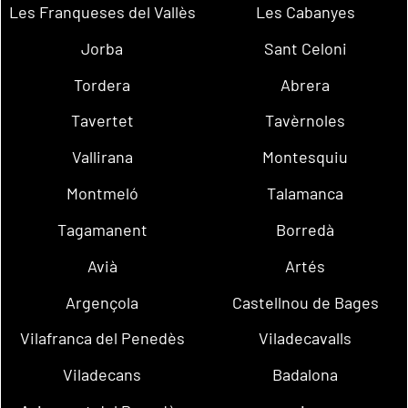
Les Franqueses del Vallès
Les Cabanyes
Jorba
Sant Celoni
Tordera
Abrera
Tavertet
Tavèrnoles
Vallirana
Montesquiu
Montmeló
Talamanca
Tagamanent
Borredà
Avià
Artés
Argençola
Castellnou de Bages
Vilafranca del Penedès
Viladecavalls
Viladecans
Badalona