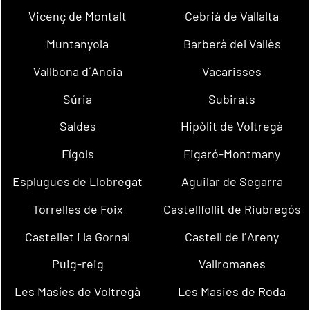
Vicenç de Montalt
Cebrià de Vallalta
Muntanyola
Barberà del Vallès
Vallbona d´Anoia
Vacarisses
Súria
Subirats
Saldes
Hipòlit de Voltregà
Fígols
Figaró-Montmany
Esplugues de Llobregat
Aguilar de Segarra
Torrelles de Foix
Castellfollit de Riubregós
Castellet i la Gornal
Castell de l´Areny
Puig-reig
Vallromanes
Les Masíes de Voltregà
Les Masies de Roda