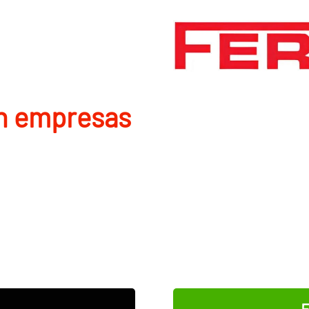
en empresas
E