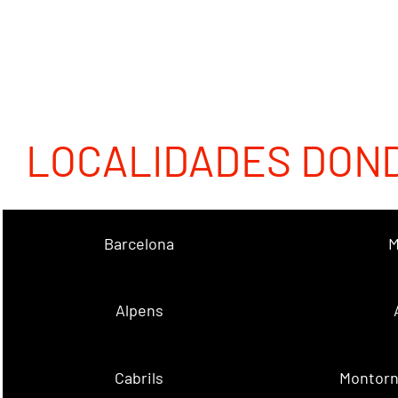
LOCALIDADES DON
Barcelona
M
Alpens
Cabrils
Montorn