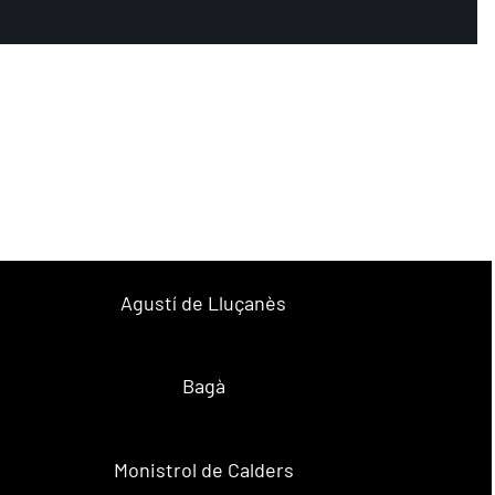
Agustí de Lluçanès
Bagà
Monistrol de Calders