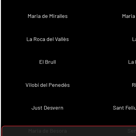
Maria de Miralles
Maria
La Roca del Vallès
L
El Brull
La 
Vilobí del Penedès
R
Just Desvern
Sant Feli
Maria de Besora
Se