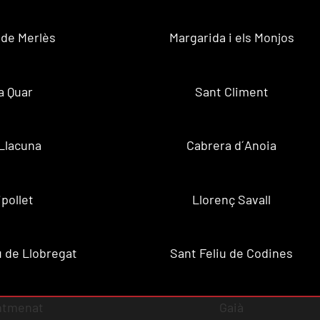
 de Merlès
Margarida i els Monjos
a Quar
Sant Climent
Llacuna
Cabrera d´Anoia
ipollet
Llorenç Savall
u de Llobregat
Sant Feliu de Codines
ntmenat
Gaià