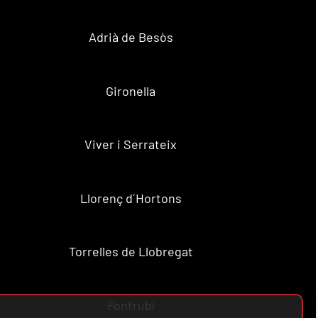
Adrià de Besòs
Gironella
Viver i Serrateix
Llorenç d´Hortons
Torrelles de Llobregat
Fontrubí