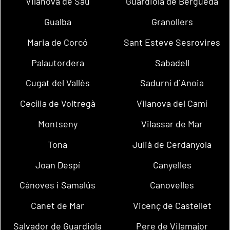
Vilanova de Sau
Guardiola de Berguedà
Gualba
Granollers
Maria de Corcó
Sant Esteve Sesrovires
Palautordera
Sabadell
Cugat del Vallès
Sadurní d´Anoia
Cecília de Voltregà
Vilanova del Camí
Montseny
Vilassar de Mar
Tona
Julià de Cerdanyola
Joan Despí
Canyelles
Cànoves i Samalús
Canovelles
Canet de Mar
Vicenç de Castellet
Salvador de Guardiola
Pere de Vilamajor