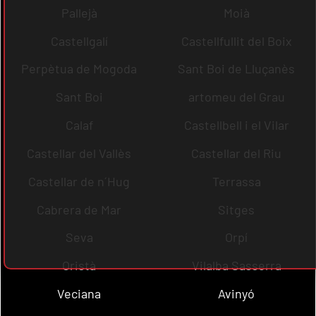
Pallejà
Moià
Castellgalí
Castellfullit del Boix
Perpètua de Mogoda
Sant Boi de Lluçanès
Sant Boi
artomeu del Grau
Calaf
Castellbell i el Vilar
Castellar del Vallès
Castellar del Riu
Castellar de n´Hug
Terrassa
Cabrera de Mar
Sitges
Seva
Orpí
Oristà
Vilalba Sasserra
Veciana
Avinyó