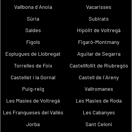
Vallbona d´Anoia
Vacarisses
Súria
Subirats
Saldes
Hipòlit de Voltregà
Fígols
Figaró-Montmany
Esplugues de Llobregat
Aguilar de Segarra
Torrelles de Foix
Castellfollit de Riubregós
Castellet i la Gornal
Castell de l´Areny
Puig-reig
Vallromanes
Les Masíes de Voltregà
Les Masies de Roda
Les Franqueses del Vallès
Les Cabanyes
Jorba
Sant Celoni