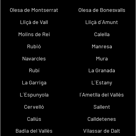
Olesa de Montserrat
Olesa de Bonesvalls
Lliçà de Vall
Lliçà d´Amunt
Molins de Rei
Calella
Rubió
Manresa
Navarcles
Mura
Rubí
La Granada
La Garriga
L´Estany
L´Espunyola
l´Ametlla del Vallès
Cervelló
Sallent
Callús
Calldetenes
Badia del Vallès
Vilassar de Dalt