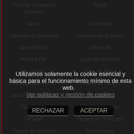
Pont de Vilomara i
Pujalt
Rocafort
Cercs
Centelles
Castellví de Rosanes
Castellví de la Marca
Castellterçol
Ullastrell
Maria d´Oló
Julià de Vilatorta
Cardedeu
Pere de Ribes
Utilizamos solamente la cookie esencial y
básica para el funcionamiento mínimo de esta
Vicenç dels Horts
Vicenç de Torelló
web.
Ver políticas y gestión de cookies
Sadurní d´Osormort
Capolat
Capellades
Llinars del Vallès
RECHAZAR
ACEPTAR
Taradell
Fogars de Montclús
Fogars de la Selva
Montmaneu