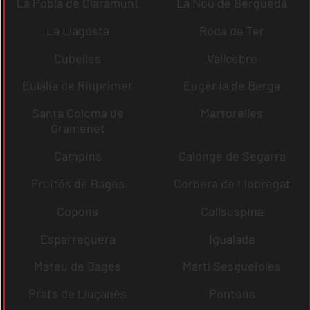
La Pobla de Claramunt
La Nou de Berguedà
La Llagosta
Roda de Ter
Cubelles
Vallcebre
Eulàlia de Riuprimer
Eugènia de Berga
Santa Coloma de
Martorelles
Gramenet
Campins
Calonge de Segarra
Fruitós de Bages
Corbera de Llobregat
Copons
Collsuspina
Esparreguera
Igualada
Mateu de Bages
Martí Sesgueioles
Prats de Lluçanès
Pontons