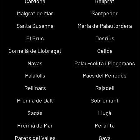
Cardona
Bellprat
Malgrat de Mar
Santpedor
Santa Susanna
Maria de Palautordera
El Bruc
Dosrius
Cornellà de Llobregat
Gelida
Navas
Palau-solità i Plegamans
Palafolls
Pacs del Penedès
Rellinars
Rajadell
Premià de Dalt
Sobremunt
Sagàs
Lluçà
Premià de Mar
Perafita
Parets del Vallès
Gavà