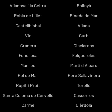
Vilanova i la Geltrú
Polinyà
Pobla de Lillet
Pineda de Mar
Castellbisbal
Vilada
Vic
Gurb
Granera
Gisclareny
Fonollosa
Folgueroles
Manlleu
Martí d´Albars
Pol de Mar
Pere Sallavinera
Rupit i Pruit
Torelló
Santa Coloma de Cervelló
Casserres
Carme
Olèrdola