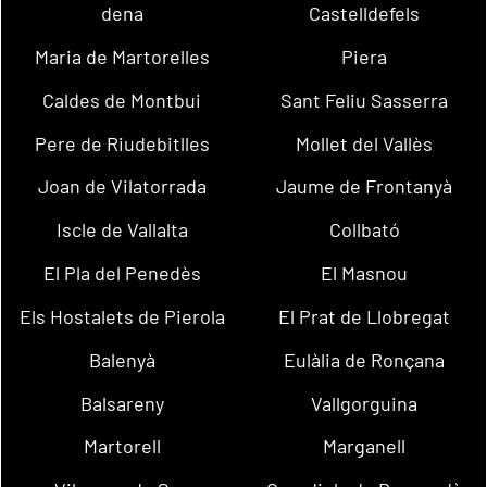
dena
Castelldefels
Maria de Martorelles
Piera
Caldes de Montbui
Sant Feliu Sasserra
Pere de Riudebitlles
Mollet del Vallès
Joan de Vilatorrada
Jaume de Frontanyà
Iscle de Vallalta
Collbató
El Pla del Penedès
El Masnou
Els Hostalets de Pierola
El Prat de Llobregat
Balenyà
Eulàlia de Ronçana
Balsareny
Vallgorguina
Martorell
Marganell