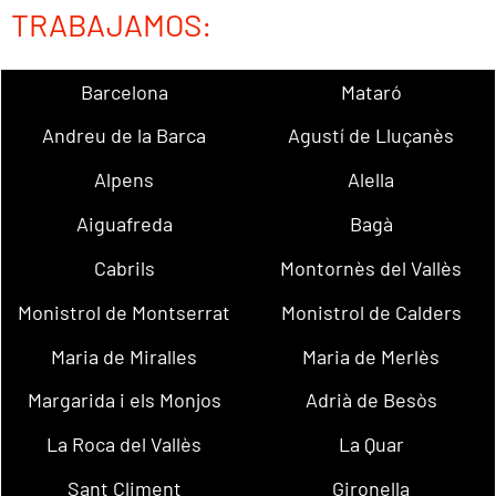
TRABAJAMOS:
Barcelona
Mataró
Andreu de la Barca
Agustí de Lluçanès
Alpens
Alella
Aiguafreda
Bagà
Cabrils
Montornès del Vallès
Monistrol de Montserrat
Monistrol de Calders
Maria de Miralles
Maria de Merlès
Margarida i els Monjos
Adrià de Besòs
La Roca del Vallès
La Quar
Sant Climent
Gironella