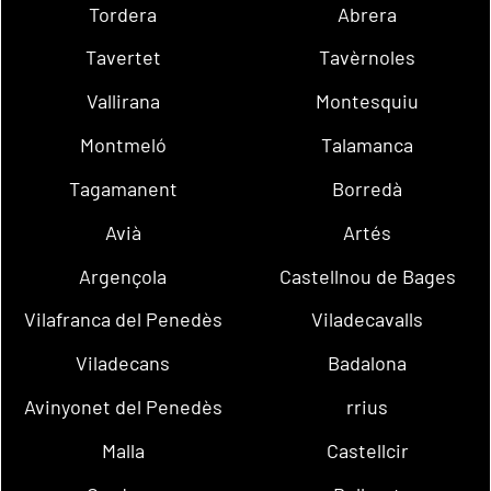
Tordera
Abrera
Tavertet
Tavèrnoles
Vallirana
Montesquiu
Montmeló
Talamanca
Tagamanent
Borredà
Avià
Artés
Argençola
Castellnou de Bages
Vilafranca del Penedès
Viladecavalls
Viladecans
Badalona
Avinyonet del Penedès
rrius
Malla
Castellcir