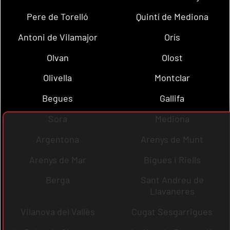
Pere de Torelló
Quintí de Mediona
Antoni de Vilamajor
Orís
Olvan
Olost
Olivella
Montclar
Begues
Gallifa
Sora
Mediona
Argentona
Arenys de Munt
Arenys de Mar
Bigues i Riells
Berga
Sant Andreu de
Llavaneres
Vilanova del Vallès
Cugat Sesgarrigues