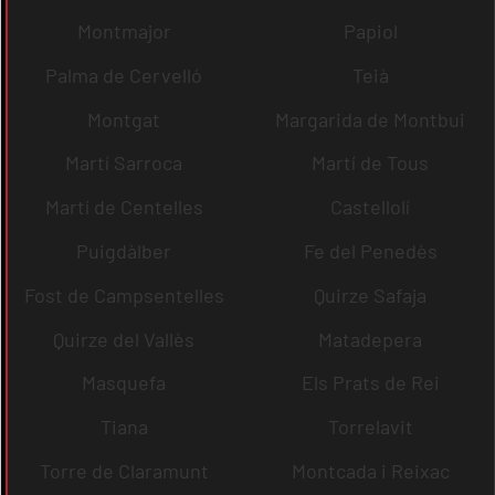
Montmajor
Papiol
Palma de Cervelló
Teià
Montgat
Margarida de Montbui
Martí Sarroca
Martí de Tous
Martí de Centelles
Castellolí
Puigdàlber
Fe del Penedès
Fost de Campsentelles
Quirze Safaja
Quirze del Vallès
Matadepera
Masquefa
Els Prats de Rei
Tiana
Torrelavit
Torre de Claramunt
Montcada i Reixac