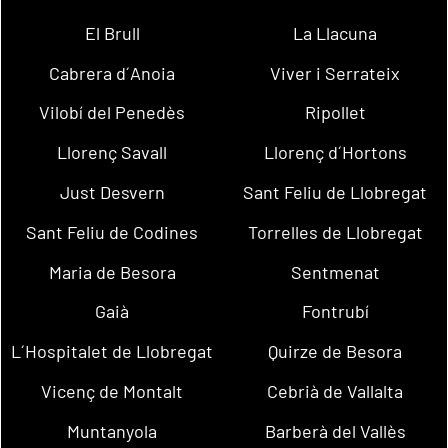
El Brull
La Llacuna
Cabrera d´Anoia
Viver i Serrateix
Vilobí del Penedès
Ripollet
Llorenç Savall
Llorenç d´Hortons
Just Desvern
Sant Feliu de Llobregat
Sant Feliu de Codines
Torrelles de Llobregat
Maria de Besora
Sentmenat
Gaià
Fontrubí
L´Hospitalet de Llobregat
Quirze de Besora
Vicenç de Montalt
Cebrià de Vallalta
Muntanyola
Barberà del Vallès