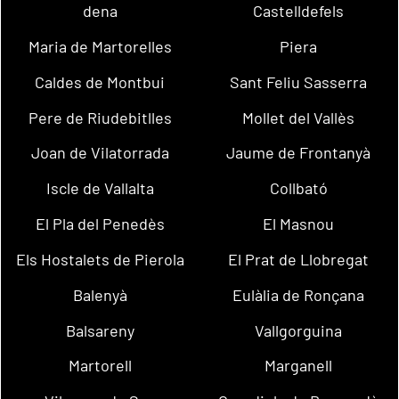
dena
Castelldefels
Maria de Martorelles
Piera
Caldes de Montbui
Sant Feliu Sasserra
Pere de Riudebitlles
Mollet del Vallès
Joan de Vilatorrada
Jaume de Frontanyà
Iscle de Vallalta
Collbató
El Pla del Penedès
El Masnou
Els Hostalets de Pierola
El Prat de Llobregat
Balenyà
Eulàlia de Ronçana
Balsareny
Vallgorguina
Martorell
Marganell