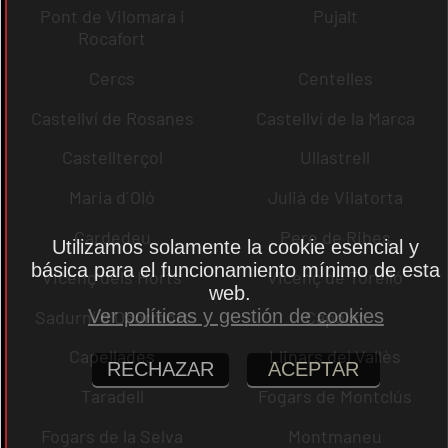
Pont de Vilomara i
Pujalt
Rocafort
Cercs
Centelles
Castellví de Rosanes
Castellví de la Marca
Castellterçol
Ullastrell
Maria d´Oló
Julià de Vilatorta
Cardedeu
Pere de Ribes
Utilizamos solamente la cookie esencial y
básica para el funcionamiento mínimo de esta
Vicenç dels Horts
Vicenç de Torelló
web.
Ver políticas y gestión de cookies
Sadurní d´Osormort
Capolat
Capellades
Llinars del Vallès
RECHAZAR
ACEPTAR
Taradell
Fogars de Montclús
Fogars de la Selva
Montmaneu