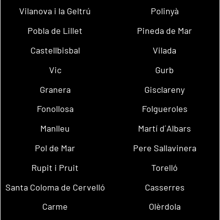
Vilanova i la Geltrú
Polinyà
Pobla de Lillet
Pineda de Mar
Castellbisbal
Vilada
Vic
Gurb
Granera
Gisclareny
Fonollosa
Folgueroles
Manlleu
Martí d´Albars
Pol de Mar
Pere Sallavinera
Rupit i Pruit
Torelló
Santa Coloma de Cervelló
Casserres
Carme
Olèrdola