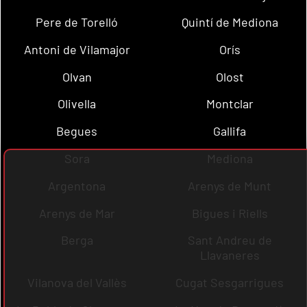
Pere de Torelló
Quintí de Mediona
Antoni de Vilamajor
Orís
Olvan
Olost
Olivella
Montclar
Begues
Gallifa
Sora
Mediona
Argentona
Arenys de Munt
Arenys de Mar
Bigues i Riells
Berga
Sant Andreu de
Llavaneres
Vilanova del Vallès
Cugat Sesgarrigues