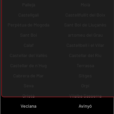
Pallejà
Moià
Castellgalí
Castellfullit del Boix
Perpètua de Mogoda
Sant Boi de Lluçanès
Sant Boi
artomeu del Grau
Calaf
Castellbell i el Vilar
Castellar del Vallès
Castellar del Riu
Castellar de n´Hug
Terrassa
Cabrera de Mar
Sitges
Seva
Orpí
Oristà
Vilalba Sasserra
Veciana
Avinyó