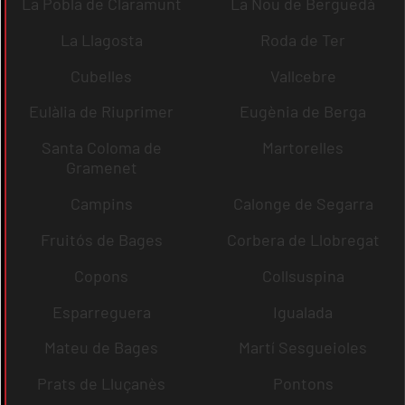
La Pobla de Claramunt
La Nou de Berguedà
La Llagosta
Roda de Ter
Cubelles
Vallcebre
Eulàlia de Riuprimer
Eugènia de Berga
Santa Coloma de
Martorelles
Gramenet
Campins
Calonge de Segarra
Fruitós de Bages
Corbera de Llobregat
Copons
Collsuspina
Esparreguera
Igualada
Mateu de Bages
Martí Sesgueioles
Prats de Lluçanès
Pontons