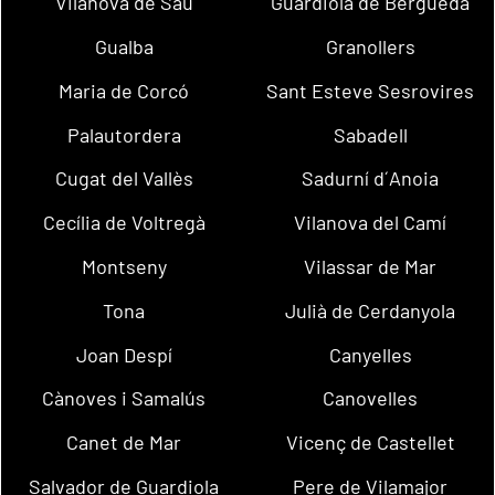
Vilanova de Sau
Guardiola de Berguedà
Gualba
Granollers
Maria de Corcó
Sant Esteve Sesrovires
Palautordera
Sabadell
Cugat del Vallès
Sadurní d´Anoia
Cecília de Voltregà
Vilanova del Camí
Montseny
Vilassar de Mar
Tona
Julià de Cerdanyola
Joan Despí
Canyelles
Cànoves i Samalús
Canovelles
Canet de Mar
Vicenç de Castellet
Salvador de Guardiola
Pere de Vilamajor