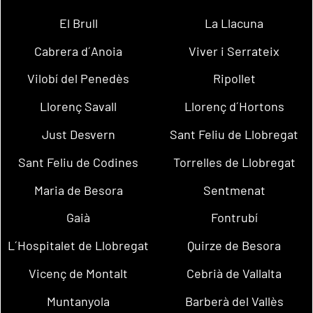
El Brull
La Llacuna
Cabrera d´Anoia
Viver i Serrateix
Vilobí del Penedès
Ripollet
Llorenç Savall
Llorenç d´Hortons
Just Desvern
Sant Feliu de Llobregat
Sant Feliu de Codines
Torrelles de Llobregat
Maria de Besora
Sentmenat
Gaià
Fontrubí
L´Hospitalet de Llobregat
Quirze de Besora
Vicenç de Montalt
Cebrià de Vallalta
Muntanyola
Barberà del Vallès