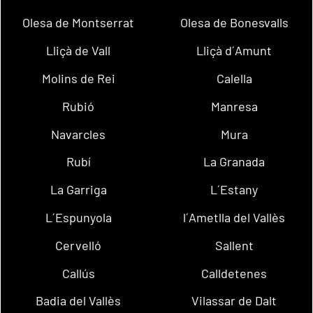
Olesa de Montserrat
Olesa de Bonesvalls
Lliçà de Vall
Lliçà d´Amunt
Molins de Rei
Calella
Rubió
Manresa
Navarcles
Mura
Rubí
La Granada
La Garriga
L´Estany
L´Espunyola
l´Ametlla del Vallès
Cervelló
Sallent
Callús
Calldetenes
Badia del Vallès
Vilassar de Dalt