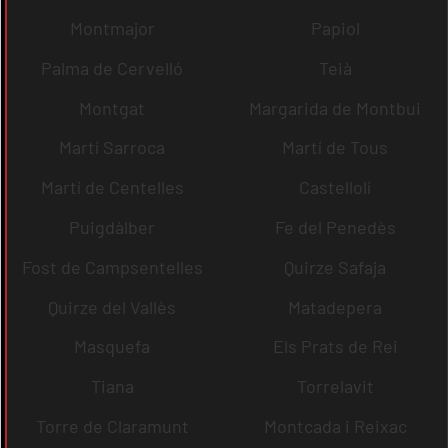
Montmajor
Papiol
Palma de Cervelló
Teià
Montgat
Margarida de Montbui
Martí Sarroca
Martí de Tous
Martí de Centelles
Castellolí
Puigdàlber
Fe del Penedès
Fost de Campsentelles
Quirze Safaja
Quirze del Vallès
Matadepera
Masquefa
Els Prats de Rei
Tiana
Torrelavit
Torre de Claramunt
Montcada i Reixac