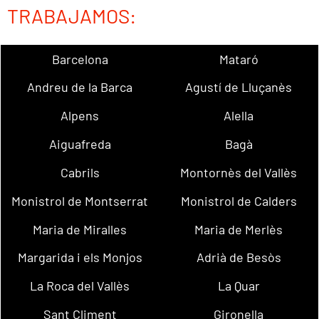
TRABAJAMOS:
Barcelona
Mataró
Andreu de la Barca
Agustí de Lluçanès
Alpens
Alella
Aiguafreda
Bagà
Cabrils
Montornès del Vallès
Monistrol de Montserrat
Monistrol de Calders
Maria de Miralles
Maria de Merlès
Margarida i els Monjos
Adrià de Besòs
La Roca del Vallès
La Quar
Sant Climent
Gironella