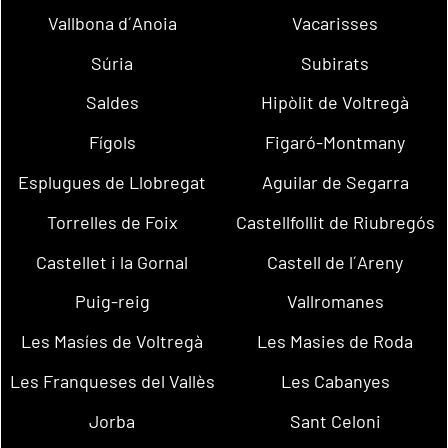
Vallbona d´Anoia
Vacarisses
Súria
Subirats
Saldes
Hipòlit de Voltregà
Fígols
Figaró-Montmany
Esplugues de Llobregat
Aguilar de Segarra
Torrelles de Foix
Castellfollit de Riubregós
Castellet i la Gornal
Castell de l´Areny
Puig-reig
Vallromanes
Les Masíes de Voltregà
Les Masies de Roda
Les Franqueses del Vallès
Les Cabanyes
Jorba
Sant Celoni