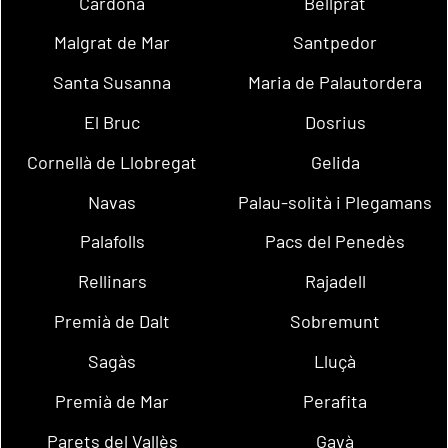
Cardona
Bellprat
Malgrat de Mar
Santpedor
Santa Susanna
Maria de Palautordera
El Bruc
Dosrius
Cornellà de Llobregat
Gelida
Navas
Palau-solità i Plegamans
Palafolls
Pacs del Penedès
Rellinars
Rajadell
Premià de Dalt
Sobremunt
Sagàs
Lluçà
Premià de Mar
Perafita
Parets del Vallès
Gavà