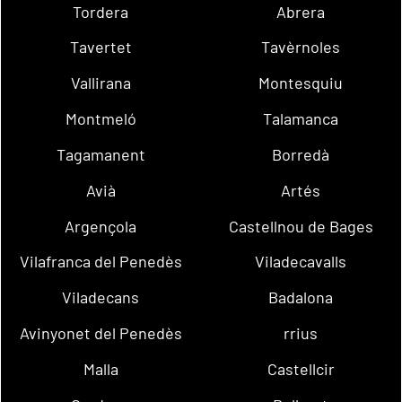
Tordera
Abrera
Tavertet
Tavèrnoles
Vallirana
Montesquiu
Montmeló
Talamanca
Tagamanent
Borredà
Avià
Artés
Argençola
Castellnou de Bages
Vilafranca del Penedès
Viladecavalls
Viladecans
Badalona
Avinyonet del Penedès
rrius
Malla
Castellcir