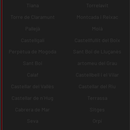
Tiana
Torrelavit
Torre de Claramunt
Montcada i Reixac
Pallejà
Moià
Castellgalí
Castellfullit del Boix
Perpètua de Mogoda
Sant Boi de Lluçanès
Sant Boi
artomeu del Grau
Calaf
Castellbell i el Vilar
Castellar del Vallès
Castellar del Riu
Castellar de n´Hug
Terrassa
Cabrera de Mar
Sitges
Seva
Orpí