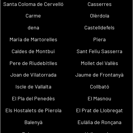
Santa Coloma de Cervelló
Casserres
Carme
Olèrdola
dena
Castelldefels
Maria de Martorelles
Piera
Caldes de Montbui
Sant Feliu Sasserra
Pere de Riudebitlles
Mollet del Vallès
Joan de Vilatorrada
Jaume de Frontanyà
Iscle de Vallalta
Collbató
El Pla del Penedès
El Masnou
Els Hostalets de Pierola
El Prat de Llobregat
Balenyà
Eulàlia de Ronçana