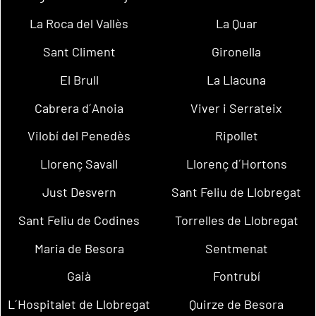
La Roca del Vallès
La Quar
Sant Climent
Gironella
El Brull
La Llacuna
Cabrera d´Anoia
Viver i Serrateix
Vilobí del Penedès
Ripollet
Llorenç Savall
Llorenç d´Hortons
Just Desvern
Sant Feliu de Llobregat
Sant Feliu de Codines
Torrelles de Llobregat
Maria de Besora
Sentmenat
Gaià
Fontrubí
L´Hospitalet de Llobregat
Quirze de Besora