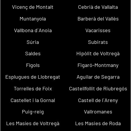
Vicenç de Montalt
Cebrià de Vallalta
Muntanyola
Barberà del Vallès
Vallbona d´Anoia
Vacarisses
Súria
Subirats
Saldes
Hipòlit de Voltregà
Fígols
Figaró-Montmany
Esplugues de Llobregat
Aguilar de Segarra
Torrelles de Foix
Castellfollit de Riubregós
Castellet i la Gornal
Castell de l´Areny
Puig-reig
Vallromanes
Les Masíes de Voltregà
Les Masies de Roda