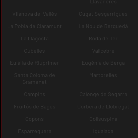
Llavaneres
Vilanova del Vallès
Cugat Sesgarrigues
La Pobla de Claramunt
La Nou de Berguedà
La Llagosta
Roda de Ter
Cubelles
Vallcebre
Eulàlia de Riuprimer
Eugènia de Berga
Santa Coloma de
Martorelles
Gramenet
Campins
Calonge de Segarra
Fruitós de Bages
Corbera de Llobregat
Copons
Collsuspina
Esparreguera
Igualada