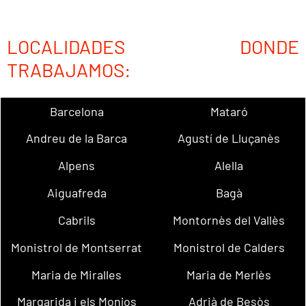
LOCALIDADES DONDE
TRABAJAMOS:
Barcelona
Mataró
Andreu de la Barca
Agustí de Lluçanès
Alpens
Alella
Aiguafreda
Bagà
Cabrils
Montornès del Vallès
Monistrol de Montserrat
Monistrol de Calders
Maria de Miralles
Maria de Merlès
Margarida i els Monjos
Adrià de Besòs