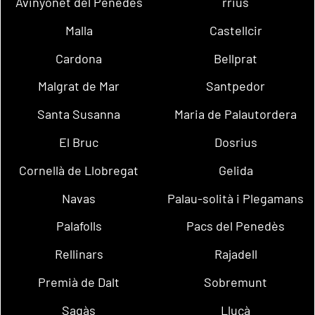
Avinyonet del Penedès
rrius
Malla
Castellcir
Cardona
Bellprat
Malgrat de Mar
Santpedor
Santa Susanna
Maria de Palautordera
El Bruc
Dosrius
Cornellà de Llobregat
Gelida
Navas
Palau-solità i Plegamans
Palafolls
Pacs del Penedès
Rellinars
Rajadell
Premià de Dalt
Sobremunt
Sagàs
Lluçà