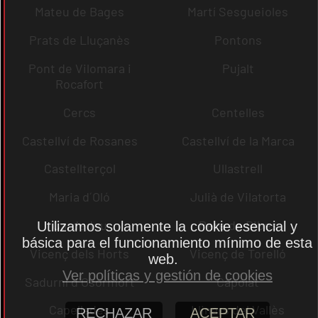
Mateu de Bages
Martí Sesgueioles
Prats de Lluçanès
Pontons
Pont de Vilomara i
Pujalt
Rocafort
Cercs
Centelles
Castellví de Rosanes
Castellví de la Marca
Castellterçol
Ullastrell
Maria d´Oló
Julià de Vilatorta
Cardedeu
Pere de Ribes
Utilizamos solamente la cookie esencial y
básica para el funcionamiento mínimo de esta
Vicenç dels Horts
Vicenç de Torelló
web.
Ver políticas y gestión de cookies
Sadurní d´Osormort
Capolat
Capellades
Llinars del Vallès
RECHAZAR
ACEPTAR