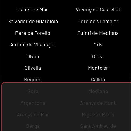
Canet de Mar
Vicenç de Castellet
Salvador de Guardiola
Pere de Vilamajor
Pere de Torelló
Quintí de Mediona
Antoni de Vilamajor
Orís
Olvan
Olost
Olivella
Montclar
Begues
Gallifa
Sora
Mediona
Argentona
Arenys de Munt
Arenys de Mar
Bigues i Riells
Berga
Sant Andreu de