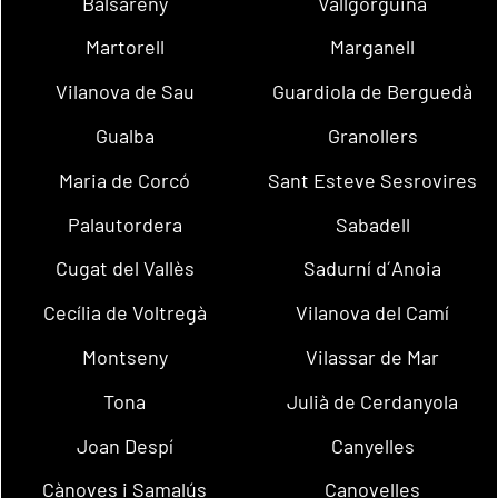
Balsareny
Vallgorguina
Martorell
Marganell
Vilanova de Sau
Guardiola de Berguedà
Gualba
Granollers
Maria de Corcó
Sant Esteve Sesrovires
Palautordera
Sabadell
Cugat del Vallès
Sadurní d´Anoia
Cecília de Voltregà
Vilanova del Camí
Montseny
Vilassar de Mar
Tona
Julià de Cerdanyola
Joan Despí
Canyelles
Cànoves i Samalús
Canovelles