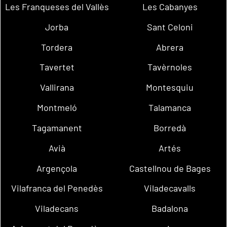
Les Franqueses del Vallès
Les Cabanyes
Jorba
Sant Celoni
Tordera
Abrera
Tavertet
Tavèrnoles
Vallirana
Montesquiu
Montmeló
Talamanca
Tagamanent
Borredà
Avià
Artés
Argençola
Castellnou de Bages
Vilafranca del Penedès
Viladecavalls
Viladecans
Badalona