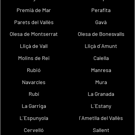
Premià de Mar
Perafita
Parets del Vallès
Gavà
Olesa de Montserrat
Olesa de Bonesvalls
Lliçà de Vall
Lliçà d´Amunt
Molins de Rei
Calella
Rubió
Manresa
Navarcles
Mura
Rubí
La Granada
La Garriga
L´Estany
L´Espunyola
l´Ametlla del Vallès
Cervelló
Sallent