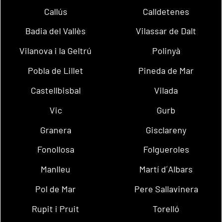
Callús
Calldetenes
Badia del Vallès
Vilassar de Dalt
Vilanova i la Geltrú
Polinyà
Pobla de Lillet
Pineda de Mar
Castellbisbal
Vilada
Vic
Gurb
Granera
Gisclareny
Fonollosa
Folgueroles
Manlleu
Martí d´Albars
Pol de Mar
Pere Sallavinera
Rupit i Pruit
Torelló