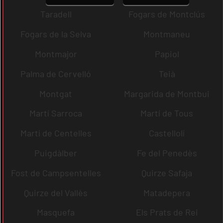
Taradell
Fogars de Montclús
Fogars de la Selva
Montmaneu
Montmajor
Papiol
Palma de Cervelló
Teià
Montgat
Margarida de Montbui
Martí Sarroca
Martí de Tous
Martí de Centelles
Castellolí
Puigdàlber
Fe del Penedès
Fost de Campsentelles
Quirze Safaja
Quirze del Vallès
Matadepera
Masquefa
Els Prats de Rei