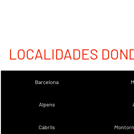
LOCALIDADES DON
Barcelona
M
Alpens
Cabrils
Montorn