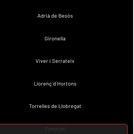
Adrià de Besòs
Gironella
Viver i Serrateix
Llorenç d´Hortons
Torrelles de Llobregat
Fontrubí