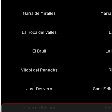
Maria de Miralles
Maria
La Roca del Vallès
L
El Brull
La 
Vilobí del Penedès
R
Just Desvern
Sant Feli
Maria de Besora
Se