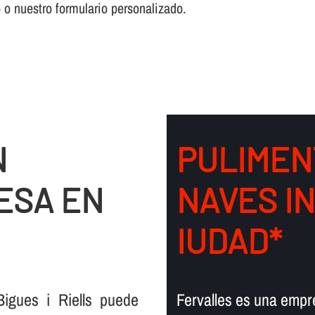
o o nuestro formulario personalizado.
N
PULIMEN
ESA EN
NAVES I
IUDAD*
igues i Riells puede
Fervalles es una empre