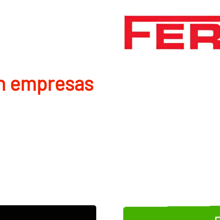
en empresas
E