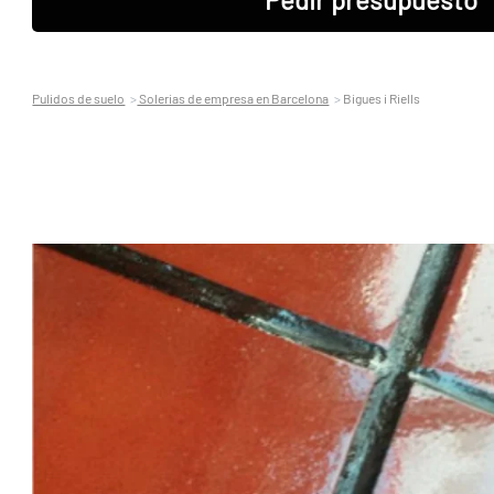
Pulidos de suelo
Solerias de empresa en Barcelona
Bigues i Riells