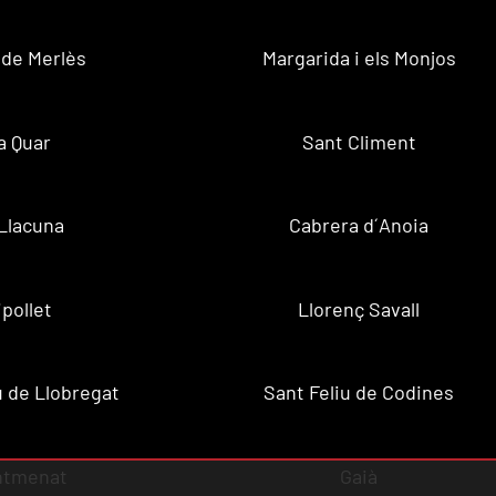
 de Merlès
Margarida i els Monjos
a Quar
Sant Climent
Llacuna
Cabrera d´Anoia
ipollet
Llorenç Savall
u de Llobregat
Sant Feliu de Codines
ntmenat
Gaià