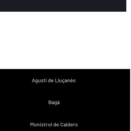
Agustí de Lluçanès
Bagà
Monistrol de Calders