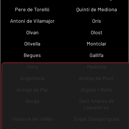
Pere de Torelló
Quintí de Mediona
Antoni de Vilamajor
Orís
Olvan
Olost
Olivella
Montclar
Begues
Gallifa
Sora
Mediona
Argentona
Arenys de Munt
Arenys de Mar
Bigues i Riells
Berga
Sant Andreu de
Llavaneres
Vilanova del Vallès
Cugat Sesgarrigues