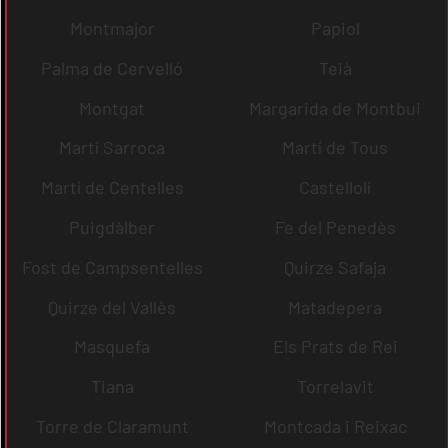
Montmajor
Papiol
Palma de Cervelló
Teià
Montgat
Margarida de Montbui
Martí Sarroca
Martí de Tous
Martí de Centelles
Castellolí
Puigdàlber
Fe del Penedès
Fost de Campsentelles
Quirze Safaja
Quirze del Vallès
Matadepera
Masquefa
Els Prats de Rei
Tiana
Torrelavit
Torre de Claramunt
Montcada i Reixac