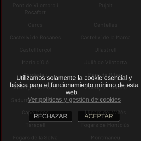
Pont de Vilomara i
Pujalt
Rocafort
Cercs
Centelles
Castellví de Rosanes
Castellví de la Marca
Castellterçol
Ullastrell
Maria d´Oló
Julià de Vilatorta
Cardedeu
Pere de Ribes
Utilizamos solamente la cookie esencial y
básica para el funcionamiento mínimo de esta
Vicenç dels Horts
Vicenç de Torelló
web.
Ver políticas y gestión de cookies
Sadurní d´Osormort
Capolat
Capellades
Llinars del Vallès
RECHAZAR
ACEPTAR
Taradell
Fogars de Montclús
Fogars de la Selva
Montmaneu