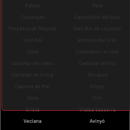
Pallejà
Moià
Castellgalí
Castellfullit del Boix
Perpètua de Mogoda
Sant Boi de Lluçanès
Sant Boi
artomeu del Grau
Calaf
Castellbell i el Vilar
Castellar del Vallès
Castellar del Riu
Castellar de n´Hug
Terrassa
Cabrera de Mar
Sitges
Seva
Orpí
Oristà
Vilalba Sasserra
Veciana
Avinyó