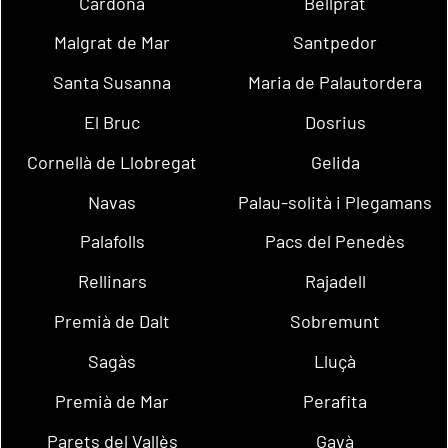
Cardona
Bellprat
Malgrat de Mar
Santpedor
Santa Susanna
Maria de Palautordera
El Bruc
Dosrius
Cornellà de Llobregat
Gelida
Navas
Palau-solità i Plegamans
Palafolls
Pacs del Penedès
Rellinars
Rajadell
Premià de Dalt
Sobremunt
Sagàs
Lluçà
Premià de Mar
Perafita
Parets del Vallès
Gavà