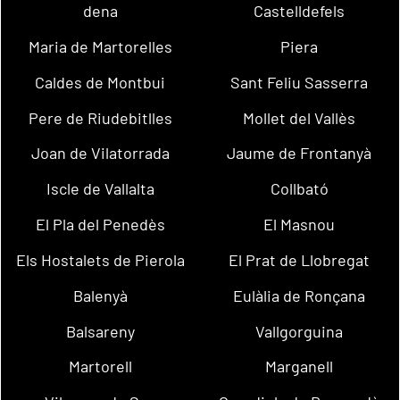
dena
Castelldefels
Maria de Martorelles
Piera
Caldes de Montbui
Sant Feliu Sasserra
Pere de Riudebitlles
Mollet del Vallès
Joan de Vilatorrada
Jaume de Frontanyà
Iscle de Vallalta
Collbató
El Pla del Penedès
El Masnou
Els Hostalets de Pierola
El Prat de Llobregat
Balenyà
Eulàlia de Ronçana
Balsareny
Vallgorguina
Martorell
Marganell