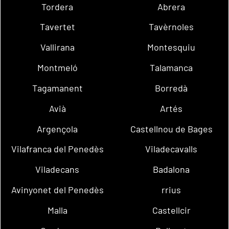
Tordera
Abrera
Tavertet
Tavèrnoles
Vallirana
Montesquiu
Montmeló
Talamanca
Tagamanent
Borredà
Avià
Artés
Argençola
Castellnou de Bages
Vilafranca del Penedès
Viladecavalls
Viladecans
Badalona
Avinyonet del Penedès
rrius
Malla
Castellcir