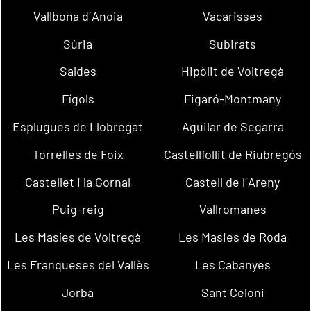
Vallbona d´Anoia
Vacarisses
Súria
Subirats
Saldes
Hipòlit de Voltregà
Fígols
Figaró-Montmany
Esplugues de Llobregat
Aguilar de Segarra
Torrelles de Foix
Castellfollit de Riubregós
Castellet i la Gornal
Castell de l´Areny
Puig-reig
Vallromanes
Les Masíes de Voltregà
Les Masies de Roda
Les Franqueses del Vallès
Les Cabanyes
Jorba
Sant Celoni