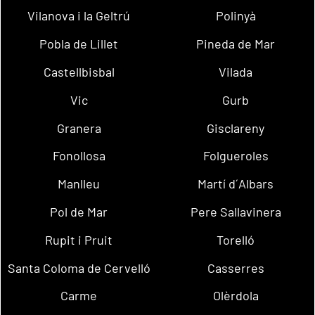
Vilanova i la Geltrú
Polinyà
Pobla de Lillet
Pineda de Mar
Castellbisbal
Vilada
Vic
Gurb
Granera
Gisclareny
Fonollosa
Folgueroles
Manlleu
Martí d´Albars
Pol de Mar
Pere Sallavinera
Rupit i Pruit
Torelló
Santa Coloma de Cervelló
Casserres
Carme
Olèrdola