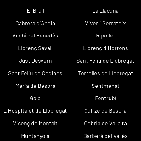
El Brull
La Llacuna
Cabrera d´Anoia
Viver i Serrateix
Vilobí del Penedès
Ripollet
Llorenç Savall
Llorenç d´Hortons
Just Desvern
Sant Feliu de Llobregat
Sant Feliu de Codines
Torrelles de Llobregat
Maria de Besora
Sentmenat
Gaià
Fontrubí
L´Hospitalet de Llobregat
Quirze de Besora
Vicenç de Montalt
Cebrià de Vallalta
Muntanyola
Barberà del Vallès