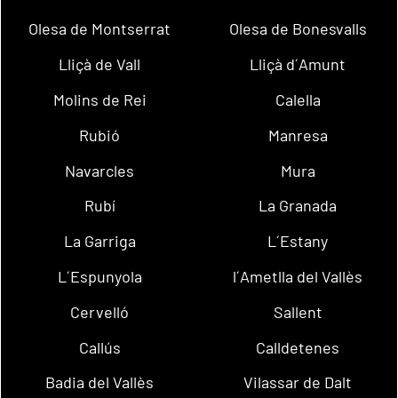
Olesa de Montserrat
Olesa de Bonesvalls
Lliçà de Vall
Lliçà d´Amunt
Molins de Rei
Calella
Rubió
Manresa
Navarcles
Mura
Rubí
La Granada
La Garriga
L´Estany
L´Espunyola
l´Ametlla del Vallès
Cervelló
Sallent
Callús
Calldetenes
Badia del Vallès
Vilassar de Dalt