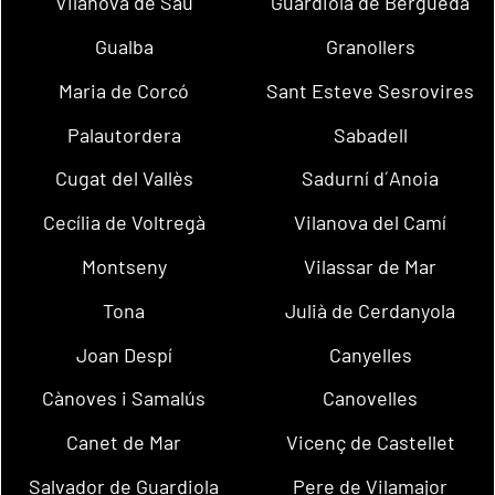
Vilanova de Sau
Guardiola de Berguedà
Gualba
Granollers
Maria de Corcó
Sant Esteve Sesrovires
Palautordera
Sabadell
Cugat del Vallès
Sadurní d´Anoia
Cecília de Voltregà
Vilanova del Camí
Montseny
Vilassar de Mar
Tona
Julià de Cerdanyola
Joan Despí
Canyelles
Cànoves i Samalús
Canovelles
Canet de Mar
Vicenç de Castellet
Salvador de Guardiola
Pere de Vilamajor