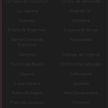
La Pobla de Claramunt
La Nou de Berguedà
La Llagosta
Roda de Ter
Cubelles
Vallcebre
Eulàlia de Riuprimer
Eugènia de Berga
Santa Coloma de
Martorelles
Gramenet
Campins
Calonge de Segarra
Fruitós de Bages
Corbera de Llobregat
Copons
Collsuspina
Esparreguera
Igualada
Mateu de Bages
Martí Sesgueioles
Prats de Lluçanès
Pontons