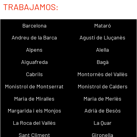
TRABAJAMOS:
Barcelona
Mataró
Andreu de la Barca
Agustí de Lluçanès
Alpens
Alella
Aiguafreda
Bagà
Cabrils
Montornès del Vallès
Monistrol de Montserrat
Monistrol de Calders
Maria de Miralles
Maria de Merlès
Margarida i els Monjos
Adrià de Besòs
La Roca del Vallès
La Quar
Sant Climent
Gironella