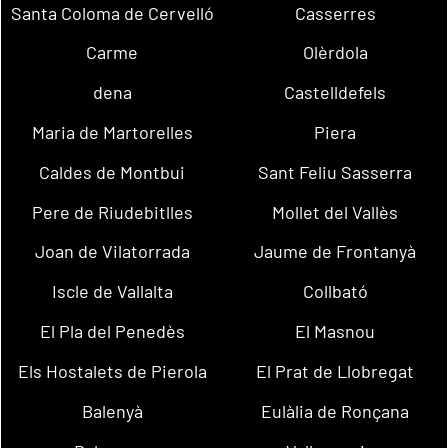
Santa Coloma de Cervelló
Casserres
Carme
Olèrdola
dena
Castelldefels
Maria de Martorelles
Piera
Caldes de Montbui
Sant Feliu Sasserra
Pere de Riudebitlles
Mollet del Vallès
Joan de Vilatorrada
Jaume de Frontanyà
Iscle de Vallalta
Collbató
El Pla del Penedès
El Masnou
Els Hostalets de Pierola
El Prat de Llobregat
Balenyà
Eulàlia de Ronçana