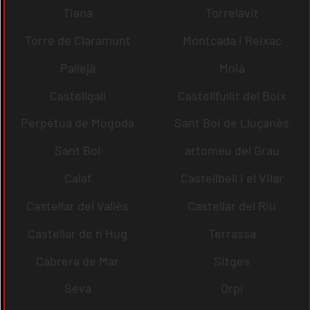
Tiana
Torrelavit
Torre de Claramunt
Montcada i Reixac
Pallejà
Moià
Castellgalí
Castellfullit del Boix
Perpètua de Mogoda
Sant Boi de Lluçanès
Sant Boi
artomeu del Grau
Calaf
Castellbell i el Vilar
Castellar del Vallès
Castellar del Riu
Castellar de n´Hug
Terrassa
Cabrera de Mar
Sitges
Seva
Orpí