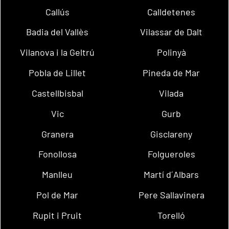
Callús
Calldetenes
Badia del Vallès
Vilassar de Dalt
Vilanova i la Geltrú
Polinyà
Pobla de Lillet
Pineda de Mar
Castellbisbal
Vilada
Vic
Gurb
Granera
Gisclareny
Fonollosa
Folgueroles
Manlleu
Martí d´Albars
Pol de Mar
Pere Sallavinera
Rupit i Pruit
Torelló