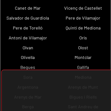
Canet de Mar
Vicenç de Castellet
Salvador de Guardiola
Pere de Vilamajor
Pere de Torelló
Quintí de Mediona
Antoni de Vilamajor
Orís
Olvan
Olost
Olivella
Montclar
Begues
Gallifa
Sora
Mediona
Argentona
Arenys de Munt
Arenys de Mar
Bigues i Riells
Berga
Sant Andreu de