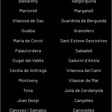
Balsareny
Vallgorguina
Martorell
Marganell
Vilanova de Sau
Guardiola de Berguedà
Gualba
Granollers
Maria de Corcó
Sant Esteve Sesrovires
Palautordera
Sabadell
Cugat del Vallès
Sadurní d´Anoia
Cecília de Voltregà
Vilanova del Camí
Montseny
Vilassar de Mar
Tona
Julià de Cerdanyola
Joan Despí
Canyelles
Cànoves i Samalús
Canovelles