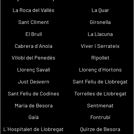
La Roca del Vallès
La Quar
Sant Climent
Gironella
El Brull
La Llacuna
Cabrera d´Anoia
Viver i Serrateix
Vilobí del Penedès
Ripollet
Llorenç Savall
Llorenç d´Hortons
Just Desvern
Sant Feliu de Llobregat
Sant Feliu de Codines
Torrelles de Llobregat
Maria de Besora
Sentmenat
Gaià
Fontrubí
L´Hospitalet de Llobregat
Quirze de Besora