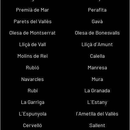
Premià de Mar
Perafita
Parets del Vallès
Gavà
Olesa de Montserrat
Olesa de Bonesvalls
Lliçà de Vall
Lliçà d´Amunt
Molins de Rei
Calella
Rubió
Manresa
Navarcles
Mura
Rubí
La Granada
La Garriga
L´Estany
L´Espunyola
l´Ametlla del Vallès
Cervelló
Sallent