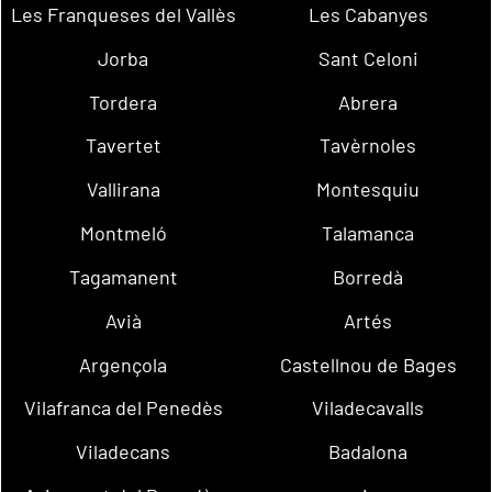
Les Franqueses del Vallès
Les Cabanyes
Jorba
Sant Celoni
Tordera
Abrera
Tavertet
Tavèrnoles
Vallirana
Montesquiu
Montmeló
Talamanca
Tagamanent
Borredà
Avià
Artés
Argençola
Castellnou de Bages
Vilafranca del Penedès
Viladecavalls
Viladecans
Badalona