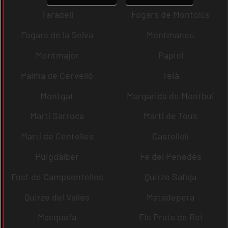
Taradell
Fogars de Montclús
Fogars de la Selva
Montmaneu
Montmajor
Papiol
Palma de Cervelló
Teià
Montgat
Margarida de Montbui
Martí Sarroca
Martí de Tous
Martí de Centelles
Castellolí
Puigdàlber
Fe del Penedès
Fost de Campsentelles
Quirze Safaja
Quirze del Vallès
Matadepera
Masquefa
Els Prats de Rei