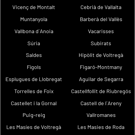
Vicenç de Montalt
Cebrià de Vallalta
Muntanyola
Barberà del Vallès
Vallbona d´Anoia
Vacarisses
Súria
Subirats
Saldes
Hipòlit de Voltregà
Fígols
Figaró-Montmany
Esplugues de Llobregat
Aguilar de Segarra
Torrelles de Foix
Castellfollit de Riubregós
Castellet i la Gornal
Castell de l´Areny
Puig-reig
Vallromanes
Les Masíes de Voltregà
Les Masies de Roda