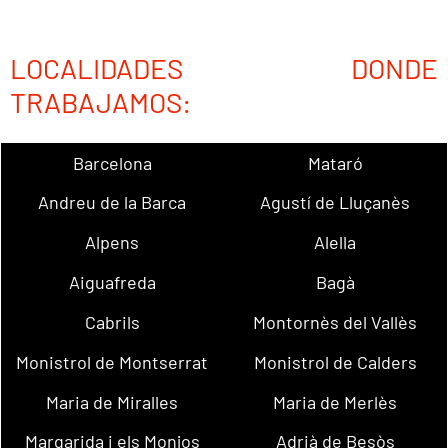
LOCALIDADES DONDE
TRABAJAMOS:
Barcelona
Mataró
Andreu de la Barca
Agustí de Lluçanès
Alpens
Alella
Aiguafreda
Bagà
Cabrils
Montornès del Vallès
Monistrol de Montserrat
Monistrol de Calders
Maria de Miralles
Maria de Merlès
Margarida i els Monjos
Adrià de Besòs