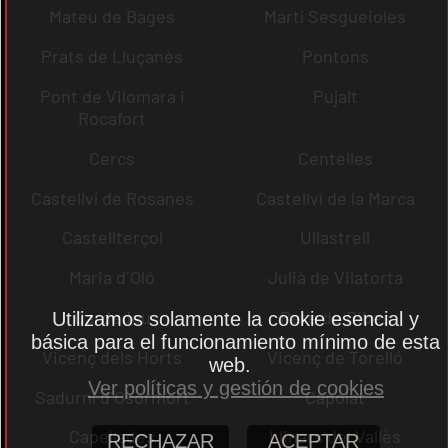
Mateu de Bages
Martí Sesgueioles
Prats de Lluçanès
Pontons
Pont de Vilomara i
Pujalt
Rocafort
Cercs
Centelles
Castellví de Rosanes
Castellví de la Marca
Castellterçol
Ullastrell
Maria d´Oló
Julià de Vilatorta
Cardedeu
Pere de Ribes
Utilizamos solamente la cookie esencial y
básica para el funcionamiento mínimo de esta
Vicenç dels Horts
Vicenç de Torelló
web.
Ver políticas y gestión de cookies
Sadurní d´Osormort
Capolat
Capellades
Llinars del Vallès
RECHAZAR
ACEPTAR