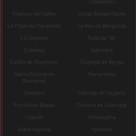
Llavaneres
Vilanova del Vallès
Cugat Sesgarrigues
La Pobla de Claramunt
La Nou de Berguedà
La Llagosta
Roda de Ter
Cubelles
Vallcebre
Eulàlia de Riuprimer
Eugènia de Berga
Santa Coloma de
Martorelles
Gramenet
Campins
Calonge de Segarra
Fruitós de Bages
Corbera de Llobregat
Copons
Collsuspina
Esparreguera
Igualada