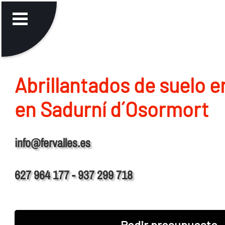
Abrillantados de suelo 
en Sadurní d´Osormort
info@fervalles.es
627 964 177 - 937 299 718
Pedir presupuesto