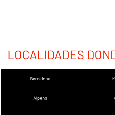
LOCALIDADES DON
Barcelona
M
Alpens