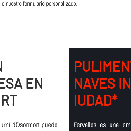
o o nuestro formulario personalizado.
N
PULIMEN
ESA EN
NAVES I
ORT
IUDAD*
urní d´Osormort puede
Fervalles es una em