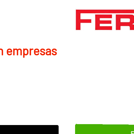
en empresas
E