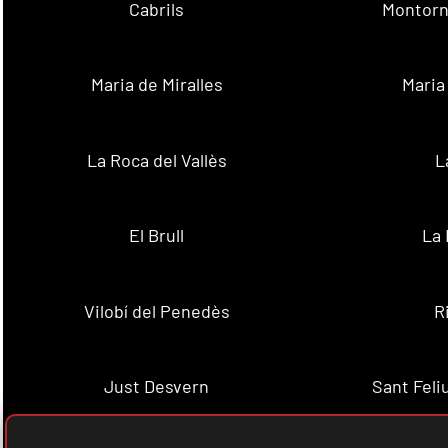
Cabrils
Montorn
Maria de Miralles
Maria
La Roca del Vallès
L
El Brull
La 
Vilobí del Penedès
R
Just Desvern
Sant Feli