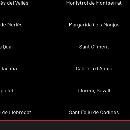
ès del Vallès
Monistrol de Montserrat
 de Merlès
Margarida i els Monjos
a Quar
Sant Climent
Llacuna
Cabrera d´Anoia
ipollet
Llorenç Savall
u de Llobregat
Sant Feliu de Codines