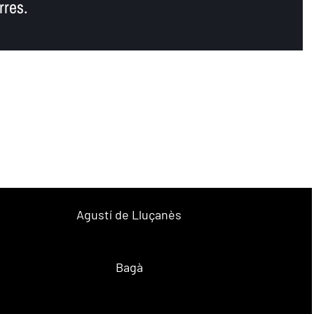
rres.
Agustí de Lluçanès
Bagà