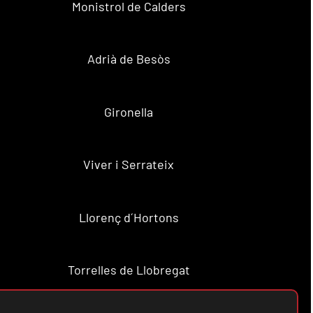
Monistrol de Calders
Adrià de Besòs
Gironella
Viver i Serrateix
Llorenç d´Hortons
Torrelles de Llobregat