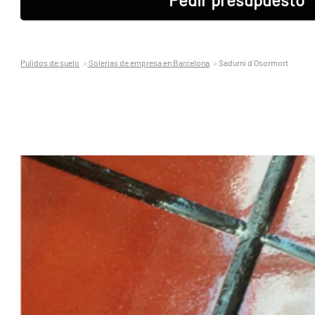
Pulidos de suelo
Solerias de empresa en Barcelona
Sadurní d´Osormort