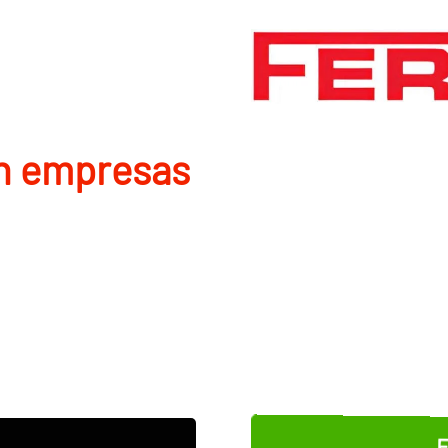
en empresas
E