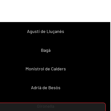
Agustí de Lluçanès
Bagà
Monistrol de Calders
Adrià de Besòs
Gironella