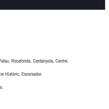
 Palau, Rocafonda, Cerdanyola, Centre.
re Històric, Escorxador.
s.