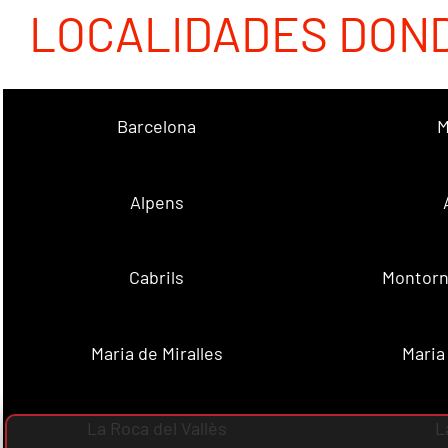
LOCALIDADES DON
Barcelona
M
Alpens
Cabrils
Montorn
Maria de Miralles
Maria
La Roca del Vallès
L