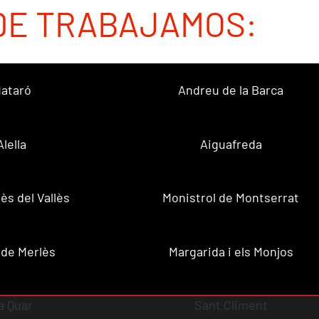
DE TRABAJAMOS:
ataró
Andreu de la Barca
Alella
Aiguafreda
ès del Vallès
Monistrol de Montserrat
 de Merlès
Margarida i els Monjos
a Quar
Sant Climent