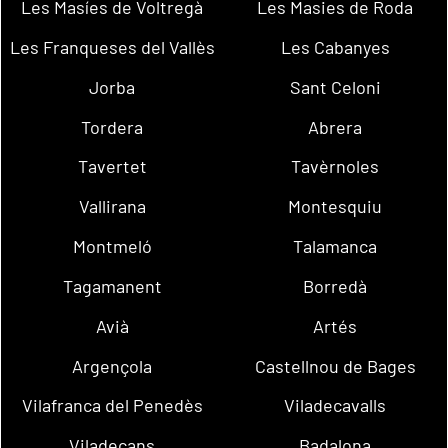
Les Masíes de Voltregà
Les Masies de Roda
Les Franqueses del Vallès
Les Cabanyes
Jorba
Sant Celoni
Tordera
Abrera
Tavertet
Tavèrnoles
Vallirana
Montesquiu
Montmeló
Talamanca
Tagamanent
Borredà
Avià
Artés
Argençola
Castellnou de Bages
Vilafranca del Penedès
Viladecavalls
Viladecans
Badalona