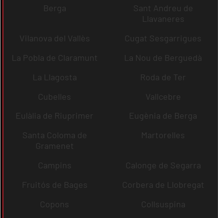
Berga
Sant Andreu de
Llavaneres
Vilanova del Vallès
Cugat Sesgarrigues
La Pobla de Claramunt
La Nou de Berguedà
La Llagosta
Roda de Ter
Cubelles
Vallcebre
Eulàlia de Riuprimer
Eugènia de Berga
Santa Coloma de
Martorelles
Gramenet
Campins
Calonge de Segarra
Fruitós de Bages
Corbera de Llobregat
Copons
Collsuspina