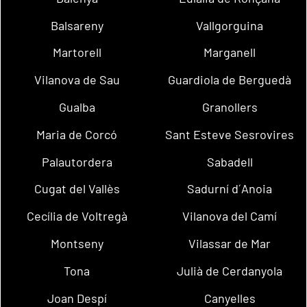
Balsareny
Vallgorguina
Martorell
Marganell
Vilanova de Sau
Guardiola de Berguedà
Gualba
Granollers
Maria de Corcó
Sant Esteve Sesrovires
Palautordera
Sabadell
Cugat del Vallès
Sadurní d´Anoia
Cecília de Voltregà
Vilanova del Camí
Montseny
Vilassar de Mar
Tona
Julià de Cerdanyola
Joan Despí
Canyelles