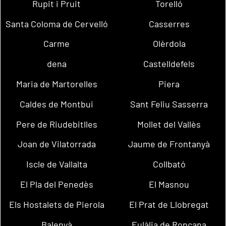
Rupit i Pruit
Torelló
Santa Coloma de Cervelló
Casserres
Carme
Olèrdola
dena
Castelldefels
Maria de Martorelles
Piera
Caldes de Montbui
Sant Feliu Sasserra
Pere de Riudebitlles
Mollet del Vallès
Joan de Vilatorrada
Jaume de Frontanyà
Iscle de Vallalta
Collbató
El Pla del Penedès
El Masnou
Els Hostalets de Pierola
El Prat de Llobregat
Balenyà
Eulàlia de Ronçana