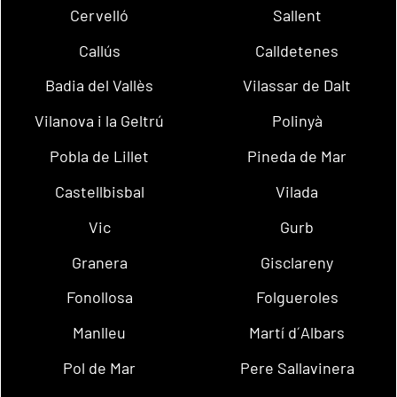
Cervelló
Sallent
Callús
Calldetenes
Badia del Vallès
Vilassar de Dalt
Vilanova i la Geltrú
Polinyà
Pobla de Lillet
Pineda de Mar
Castellbisbal
Vilada
Vic
Gurb
Granera
Gisclareny
Fonollosa
Folgueroles
Manlleu
Martí d´Albars
Pol de Mar
Pere Sallavinera