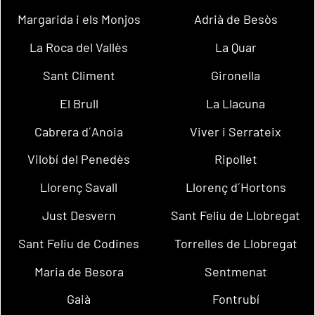
Margarida i els Monjos
Adrià de Besòs
La Roca del Vallès
La Quar
Sant Climent
Gironella
El Brull
La Llacuna
Cabrera d´Anoia
Viver i Serrateix
Vilobí del Penedès
Ripollet
Llorenç Savall
Llorenç d´Hortons
Just Desvern
Sant Feliu de Llobregat
Sant Feliu de Codines
Torrelles de Llobregat
Maria de Besora
Sentmenat
Gaià
Fontrubí