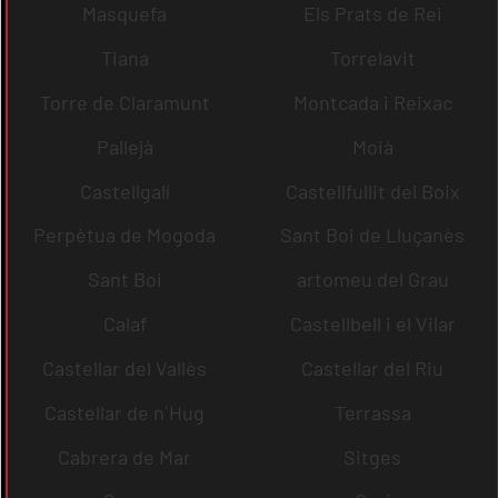
Masquefa
Els Prats de Rei
Tiana
Torrelavit
Torre de Claramunt
Montcada i Reixac
Pallejà
Moià
Castellgalí
Castellfullit del Boix
Perpètua de Mogoda
Sant Boi de Lluçanès
Sant Boi
artomeu del Grau
Calaf
Castellbell i el Vilar
Castellar del Vallès
Castellar del Riu
Castellar de n´Hug
Terrassa
Cabrera de Mar
Sitges