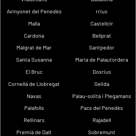
Avinyonet del Penedès
rrius
Malla
Castellcir
Cardona
Bellprat
Malgrat de Mar
Santpedor
Santa Susanna
Maria de Palautordera
El Bruc
Dosrius
Cornellà de Llobregat
Gelida
Navas
Palau-solità i Plegamans
Palafolls
Pacs del Penedès
Rellinars
Rajadell
Premià de Dalt
Sobremunt