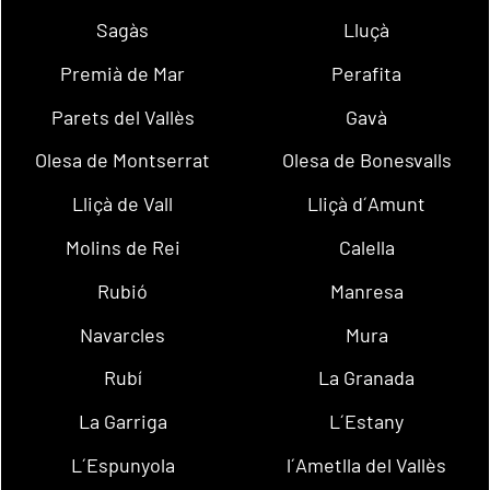
Sagàs
Lluçà
Premià de Mar
Perafita
Parets del Vallès
Gavà
Olesa de Montserrat
Olesa de Bonesvalls
Lliçà de Vall
Lliçà d´Amunt
Molins de Rei
Calella
Rubió
Manresa
Navarcles
Mura
Rubí
La Granada
La Garriga
L´Estany
L´Espunyola
l´Ametlla del Vallès