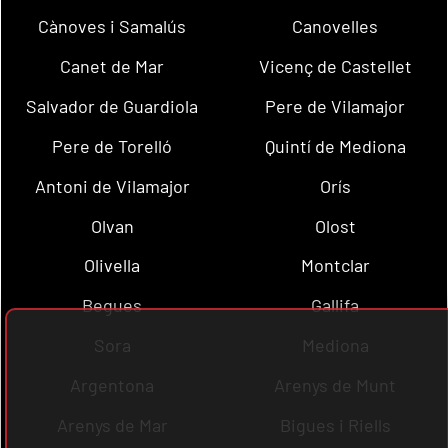
Cànoves i Samalús
Canovelles
Canet de Mar
Vicenç de Castellet
Salvador de Guardiola
Pere de Vilamajor
Pere de Torelló
Quintí de Mediona
Antoni de Vilamajor
Orís
Olvan
Olost
Olivella
Montclar
Begues
Gallifa
Sora
Mediona
Argentona
Arenys de Munt
Arenys de Mar
Bigues i Riells