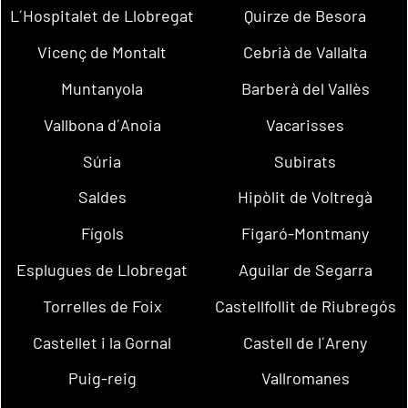
L´Hospitalet de Llobregat
Quirze de Besora
Vicenç de Montalt
Cebrià de Vallalta
Muntanyola
Barberà del Vallès
Vallbona d´Anoia
Vacarisses
Súria
Subirats
Saldes
Hipòlit de Voltregà
Fígols
Figaró-Montmany
Esplugues de Llobregat
Aguilar de Segarra
Torrelles de Foix
Castellfollit de Riubregós
Castellet i la Gornal
Castell de l´Areny
Puig-reig
Vallromanes