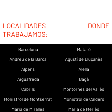
LOCALIDADES DONDE
TRABAJAMOS:
Barcelona
Mataró
Andreu de la Barca
Agustí de Lluçanès
Alpens
Alella
Aiguafreda
Bagà
Cabrils
Montornès del Vallès
Monistrol de Montserrat
Monistrol de Calders
Maria de Miralles
Maria de Merlès