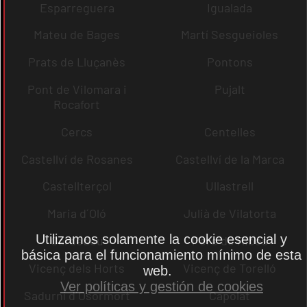
Esparreguera
Igualada
Mateu de Bages
Martí Sesgueioles
Prats de Lluçanès
Pontons
Pont de Vilomara i
Pujalt
Rocafort
Cercs
Centelles
Castellví de Rosanes
Castellví de la Marca
Castellterçol
Ullastrell
Maria d´Oló
Julià de Vilatorta
Utilizamos solamente la cookie esencial y
Cardedeu
Pere de Ribes
básica para el funcionamiento mínimo de esta
Vicenç dels Horts
Vicenç de Torelló
web.
Ver políticas y gestión de cookies
Sadurní d´Osormort
Capolat