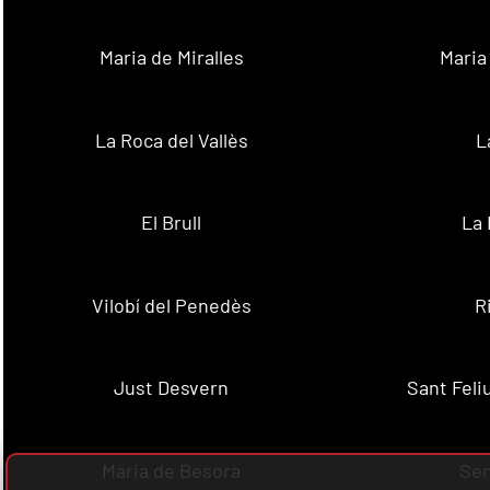
Maria de Miralles
Maria
La Roca del Vallès
L
El Brull
La 
Vilobí del Penedès
R
Just Desvern
Sant Feli
Maria de Besora
Se