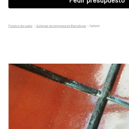
Pulidos de suelo
Solerias de empresa en Barcelona
Sallent