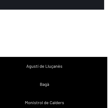
Agustí de Lluçanès
Bagà
Monistrol de Calders