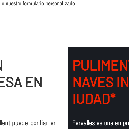
o o nuestro formulario personalizado.
N
PULIMEN
ESA EN
NAVES I
IUDAD*
lent puede confiar en
Fervalles es una empre