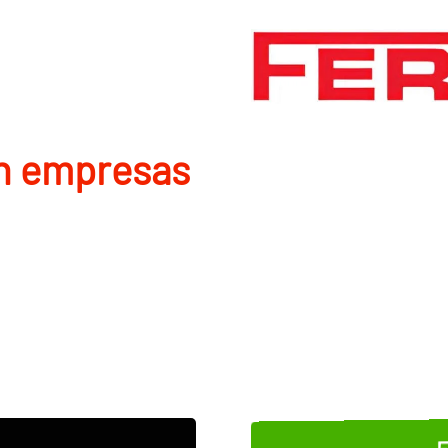
en empresas
E