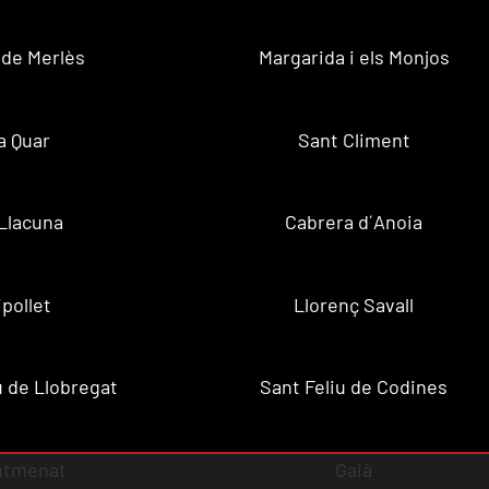
 de Merlès
Margarida i els Monjos
a Quar
Sant Climent
Llacuna
Cabrera d´Anoia
ipollet
Llorenç Savall
u de Llobregat
Sant Feliu de Codines
ntmenat
Gaià