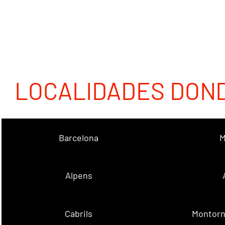
LOCALIDADES DON
Barcelona
M
Alpens
Cabrils
Montorn