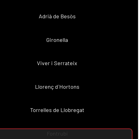
Adrià de Besòs
Gironella
Viver i Serrateix
Llorenç d´Hortons
Torrelles de Llobregat
Fontrubí