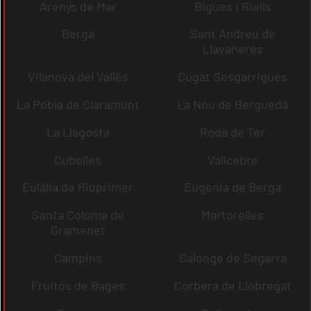
Arenys de Mar
Bigues i Riells
Berga
Sant Andreu de
Llavaneres
Vilanova del Vallès
Cugat Sesgarrigues
La Pobla de Claramunt
La Nou de Berguedà
La Llagosta
Roda de Ter
Cubelles
Vallcebre
Eulàlia de Riuprimer
Eugènia de Berga
Santa Coloma de
Martorelles
Gramenet
Campins
Calonge de Segarra
Fruitós de Bages
Corbera de Llobregat