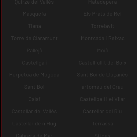
Quirze del Vallès
Matadepera
Masquefa
Els Prats de Rei
Tiana
Torrelavit
Torre de Claramunt
Montcada i Reixac
Pallejà
Moià
Castellgalí
Castellfullit del Boix
Perpètua de Mogoda
Sant Boi de Lluçanès
Sant Boi
artomeu del Grau
Calaf
Castellbell i el Vilar
Castellar del Vallès
Castellar del Riu
Castellar de n´Hug
Terrassa
Cabrera de Mar
Sitges