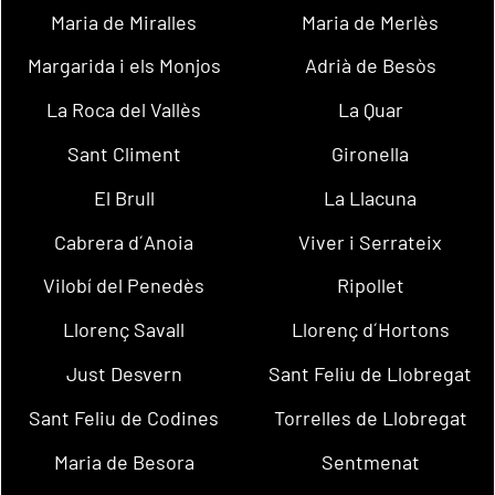
Maria de Miralles
Maria de Merlès
Margarida i els Monjos
Adrià de Besòs
La Roca del Vallès
La Quar
Sant Climent
Gironella
El Brull
La Llacuna
Cabrera d´Anoia
Viver i Serrateix
Vilobí del Penedès
Ripollet
Llorenç Savall
Llorenç d´Hortons
Just Desvern
Sant Feliu de Llobregat
Sant Feliu de Codines
Torrelles de Llobregat
Maria de Besora
Sentmenat