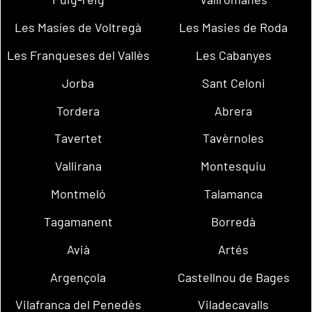
Les Masíes de Voltregà
Les Masies de Roda
Les Franqueses del Vallès
Les Cabanyes
Jorba
Sant Celoni
Tordera
Abrera
Tavertet
Tavèrnoles
Vallirana
Montesquiu
Montmeló
Talamanca
Tagamanent
Borredà
Avià
Artés
Argençola
Castellnou de Bages
Vilafranca del Penedès
Viladecavalls