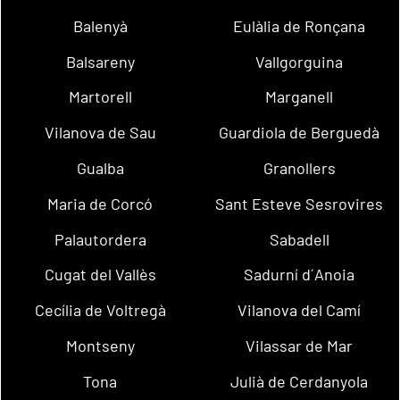
Balenyà
Eulàlia de Ronçana
Balsareny
Vallgorguina
Martorell
Marganell
Vilanova de Sau
Guardiola de Berguedà
Gualba
Granollers
Maria de Corcó
Sant Esteve Sesrovires
Palautordera
Sabadell
Cugat del Vallès
Sadurní d´Anoia
Cecília de Voltregà
Vilanova del Camí
Montseny
Vilassar de Mar
Tona
Julià de Cerdanyola