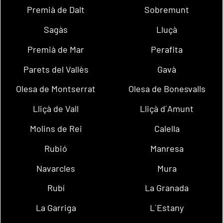
Premià de Dalt
Sobremunt
Sagàs
Lluçà
Premià de Mar
Perafita
Parets del Vallès
Gavà
Olesa de Montserrat
Olesa de Bonesvalls
Lliçà de Vall
Lliçà d´Amunt
Molins de Rei
Calella
Rubió
Manresa
Navarcles
Mura
Rubí
La Granada
La Garriga
L´Estany