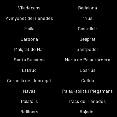
Viladecans
Badalona
Avinyonet del Penedès
rrius
Malla
Castellcir
Cardona
Bellprat
Malgrat de Mar
Santpedor
Santa Susanna
Maria de Palautordera
El Bruc
Dosrius
Cornellà de Llobregat
Gelida
Navas
Palau-solità i Plegamans
Palafolls
Pacs del Penedès
Rellinars
Rajadell