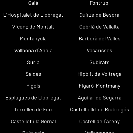
Gaià
Fontrubí
L´Hospitalet de Llobregat
Quirze de Besora
Vicenç de Montalt
Cebrià de Vallalta
Muntanyola
Barberà del Vallès
Vallbona d´Anoia
Vacarisses
Súria
Subirats
Saldes
Hipòlit de Voltregà
Fígols
Figaró-Montmany
Esplugues de Llobregat
Aguilar de Segarra
Torrelles de Foix
Castellfollit de Riubregós
Castellet i la Gornal
Castell de l´Areny
Puig-reig
Vallromanes