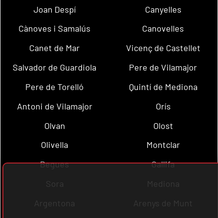
Joan Despí
Canyelles
Cànoves i Samalús
Canovelles
Canet de Mar
Vicenç de Castellet
Salvador de Guardiola
Pere de Vilamajor
Pere de Torelló
Quintí de Mediona
Antoni de Vilamajor
Orís
Olvan
Olost
Olivella
Montclar
Begues
Gallifa
Sora
Mediona
Argentona
Arenys de Munt