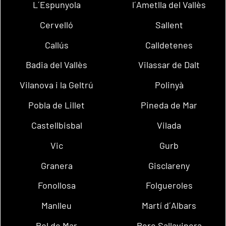
L´Espunyola
l´Ametlla del Vallès
Cervelló
Sallent
Callús
Calldetenes
Badia del Vallès
Vilassar de Dalt
Vilanova i la Geltrú
Polinyà
Pobla de Lillet
Pineda de Mar
Castellbisbal
Vilada
Vic
Gurb
Granera
Gisclareny
Fonollosa
Folgueroles
Manlleu
Martí d´Albars
Pol de Mar
Pere Sallavinera