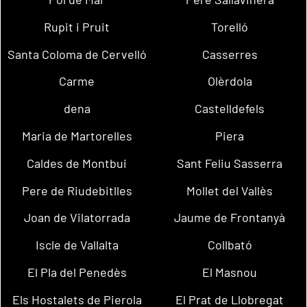
Rupit i Pruit
Torelló
Santa Coloma de Cervelló
Casserres
Carme
Olèrdola
dena
Castelldefels
Maria de Martorelles
Piera
Caldes de Montbui
Sant Feliu Sasserra
Pere de Riudebitlles
Mollet del Vallès
Joan de Vilatorrada
Jaume de Frontanyà
Iscle de Vallalta
Collbató
El Pla del Penedès
El Masnou
Els Hostalets de Pierola
El Prat de Llobregat