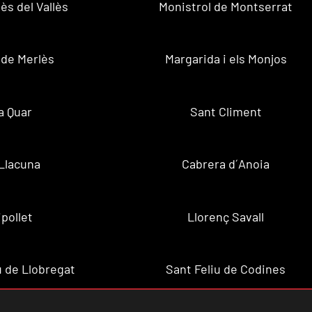
ès del Vallès
Monistrol de Montserrat
 de Merlès
Margarida i els Monjos
a Quar
Sant Climent
Llacuna
Cabrera d´Anoia
ipollet
Llorenç Savall
u de Llobregat
Sant Feliu de Codines