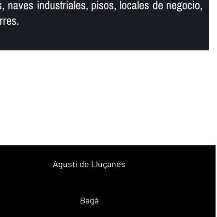
, naves industriales, pisos, locales de negocio,
rres.
Agustí de Lluçanès
Bagà