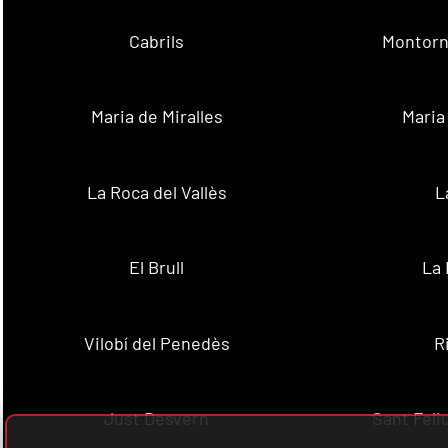
Cabrils
Montorn
Maria de Miralles
Maria
La Roca del Vallès
L
El Brull
La 
Vilobí del Penedès
R
Just Desvern
Sant Feli