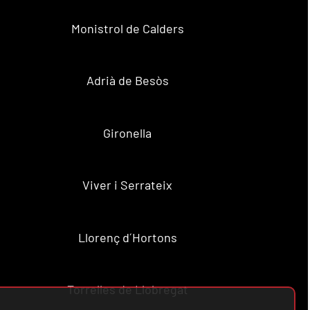
Monistrol de Calders
Adrià de Besòs
Gironella
Viver i Serrateix
Llorenç d´Hortons
Torrelles de Llobregat