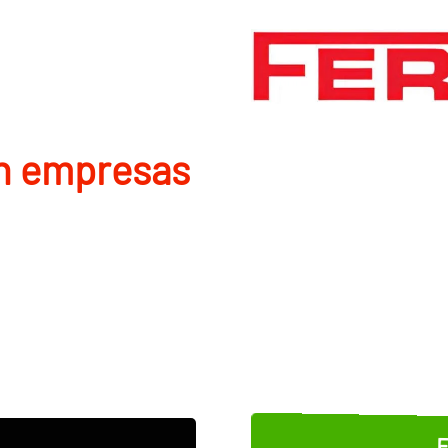
en empresas
E