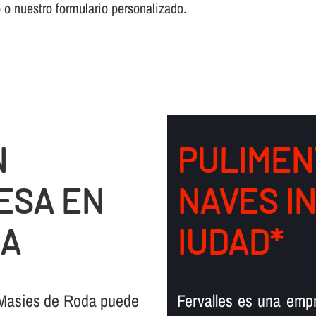
o o nuestro formulario personalizado.
N
PULIMEN
ESA EN
NAVES I
DA
IUDAD*
 Masies de Roda puede
Fervalles es una emp