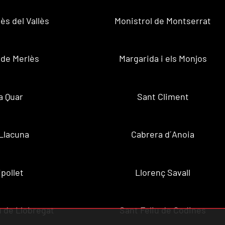
ès del Vallès
Monistrol de Montserrat
 de Merlès
Margarida i els Monjos
a Quar
Sant Climent
Llacuna
Cabrera d´Anoia
ipollet
Llorenç Savall
u de Llobregat
Sant Feliu de Codines