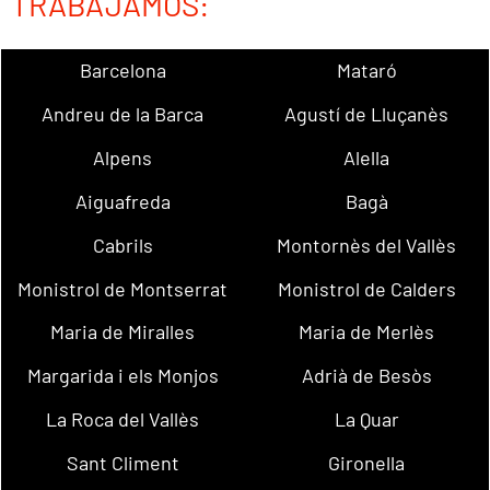
TRABAJAMOS:
Barcelona
Mataró
Andreu de la Barca
Agustí de Lluçanès
Alpens
Alella
Aiguafreda
Bagà
Cabrils
Montornès del Vallès
Monistrol de Montserrat
Monistrol de Calders
Maria de Miralles
Maria de Merlès
Margarida i els Monjos
Adrià de Besòs
La Roca del Vallès
La Quar
Sant Climent
Gironella