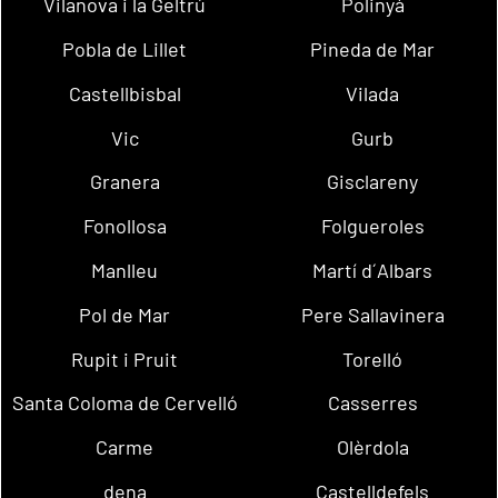
Vilanova i la Geltrú
Polinyà
Pobla de Lillet
Pineda de Mar
Castellbisbal
Vilada
Vic
Gurb
Granera
Gisclareny
Fonollosa
Folgueroles
Manlleu
Martí d´Albars
Pol de Mar
Pere Sallavinera
Rupit i Pruit
Torelló
Santa Coloma de Cervelló
Casserres
Carme
Olèrdola
dena
Castelldefels