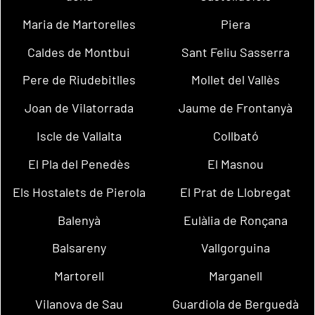
Maria de Martorelles
Piera
Caldes de Montbui
Sant Feliu Sasserra
Pere de Riudebitlles
Mollet del Vallès
Joan de Vilatorrada
Jaume de Frontanyà
Iscle de Vallalta
Collbató
El Pla del Penedès
El Masnou
Els Hostalets de Pierola
El Prat de Llobregat
Balenyà
Eulàlia de Ronçana
Balsareny
Vallgorguina
Martorell
Marganell
Vilanova de Sau
Guardiola de Berguedà