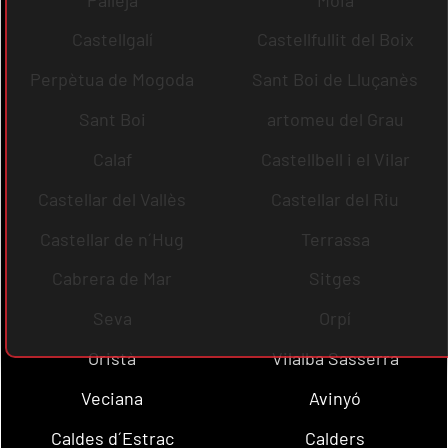
Castellgalí
Castellfullit del Boix
Perpètua de Mogoda
Sant Boi de Lluçanès
Sant Boi
artomeu del Grau
Calaf
Castellbell i el Vilar
Castellar del Vallès
Castellar del Riu
Castellar de n´Hug
Terrassa
Cabrera de Mar
Sitges
Seva
Orpí
Oristà
Vilalba Sasserra
Veciana
Avinyó
Caldes d´Estrac
Calders