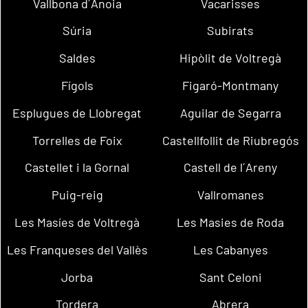
Vallbona d´Anoia
Vacarisses
Súria
Subirats
Saldes
Hipòlit de Voltregà
Fígols
Figaró-Montmany
Esplugues de Llobregat
Aguilar de Segarra
Torrelles de Foix
Castellfollit de Riubregós
Castellet i la Gornal
Castell de l´Areny
Puig-reig
Vallromanes
Les Masíes de Voltregà
Les Masies de Roda
Les Franqueses del Vallès
Les Cabanyes
Jorba
Sant Celoni
Tordera
Abrera