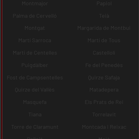
Montmajor
Papiol
Palma de Cervelló
Teià
Montgat
Margarida de Montbui
Martí Sarroca
Martí de Tous
Martí de Centelles
Castellolí
Puigdàlber
Fe del Penedès
Fost de Campsentelles
Quirze Safaja
Quirze del Vallès
Matadepera
Masquefa
Els Prats de Rei
Tiana
Torrelavit
Torre de Claramunt
Montcada i Reixac
Pallejà
Moià