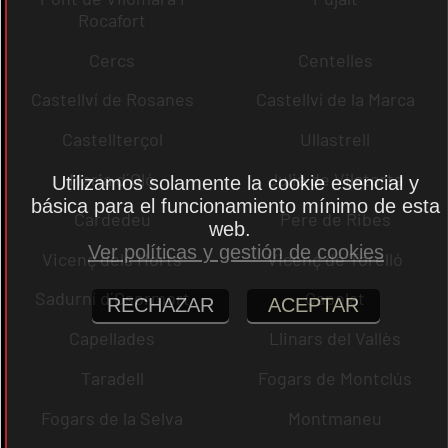
Rocafort
Cercs
Centelles
Castellví de Rosanes
Castellví de la Marca
Castellterçol
Ullastrell
Maria d´Oló
Julià de Vilatorta
Utilizamos solamente la cookie esencial y
básica para el funcionamiento mínimo de esta
Cardedeu
Pere de Ribes
web.
Ver políticas y gestión de cookies
Vicenç dels Horts
Vicenç de Torelló
Sadurní d´Osormort
Capolat
RECHAZAR
ACEPTAR
Capellades
Llinars del Vallès
Taradell
Fogars de Montclús
Fogars de la Selva
Montmaneu