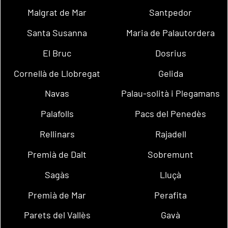
Malgrat de Mar
Santpedor
Santa Susanna
Maria de Palautordera
El Bruc
Dosrius
Cornellà de Llobregat
Gelida
Navas
Palau-solità i Plegamans
Palafolls
Pacs del Penedès
Rellinars
Rajadell
Premià de Dalt
Sobremunt
Sagàs
Lluçà
Premià de Mar
Perafita
Parets del Vallès
Gavà