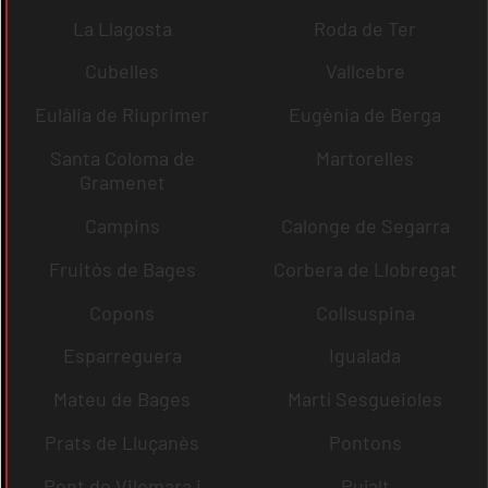
La Llagosta
Roda de Ter
Cubelles
Vallcebre
Eulàlia de Riuprimer
Eugènia de Berga
Santa Coloma de
Martorelles
Gramenet
Campins
Calonge de Segarra
Fruitós de Bages
Corbera de Llobregat
Copons
Collsuspina
Esparreguera
Igualada
Mateu de Bages
Martí Sesgueioles
Prats de Lluçanès
Pontons
Pont de Vilomara i
Pujalt