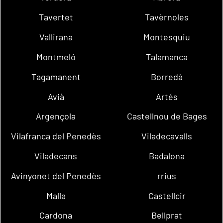
Tavertet
Tavèrnoles
Vallirana
Montesquiu
Montmeló
Talamanca
Tagamanent
Borredà
Avià
Artés
Argençola
Castellnou de Bages
Vilafranca del Penedès
Viladecavalls
Viladecans
Badalona
Avinyonet del Penedès
rrius
Malla
Castellcir
Cardona
Bellprat