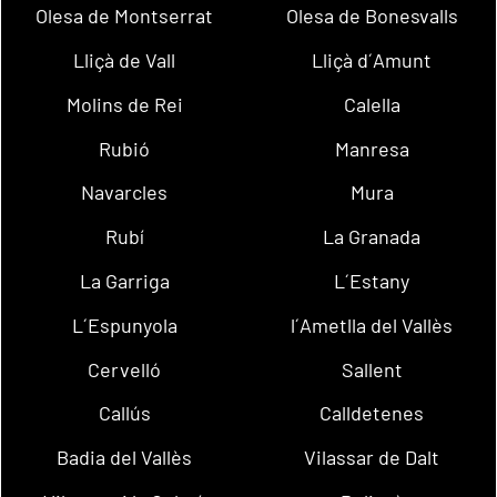
Olesa de Montserrat
Olesa de Bonesvalls
Lliçà de Vall
Lliçà d´Amunt
Molins de Rei
Calella
Rubió
Manresa
Navarcles
Mura
Rubí
La Granada
La Garriga
L´Estany
L´Espunyola
l´Ametlla del Vallès
Cervelló
Sallent
Callús
Calldetenes
Badia del Vallès
Vilassar de Dalt