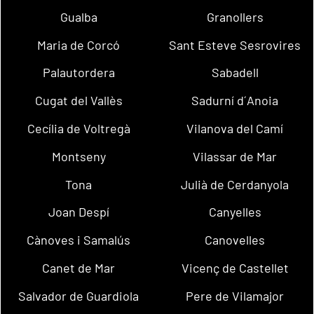
Gualba
Granollers
Maria de Corcó
Sant Esteve Sesrovires
Palautordera
Sabadell
Cugat del Vallès
Sadurní d´Anoia
Cecília de Voltregà
Vilanova del Camí
Montseny
Vilassar de Mar
Tona
Julià de Cerdanyola
Joan Despí
Canyelles
Cànoves i Samalús
Canovelles
Canet de Mar
Vicenç de Castellet
Salvador de Guardiola
Pere de Vilamajor