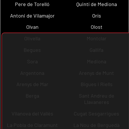
Pere de Torelló
Quintí de Mediona
Antoni de Vilamajor
Orís
Olvan
Olost
Olivella
Montclar
Begues
Gallifa
Sora
Mediona
Argentona
Arenys de Munt
Arenys de Mar
Bigues i Riells
Berga
Sant Andreu de
Llavaneres
Vilanova del Vallès
Cugat Sesgarrigues
La Pobla de Claramunt
La Nou de Berguedà