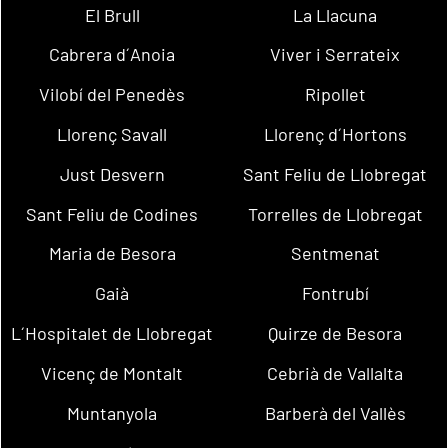
El Brull
La Llacuna
Cabrera d´Anoia
Viver i Serrateix
Vilobí del Penedès
Ripollet
Llorenç Savall
Llorenç d´Hortons
Just Desvern
Sant Feliu de Llobregat
Sant Feliu de Codines
Torrelles de Llobregat
Maria de Besora
Sentmenat
Gaià
Fontrubí
L´Hospitalet de Llobregat
Quirze de Besora
Vicenç de Montalt
Cebrià de Vallalta
Muntanyola
Barberà del Vallès