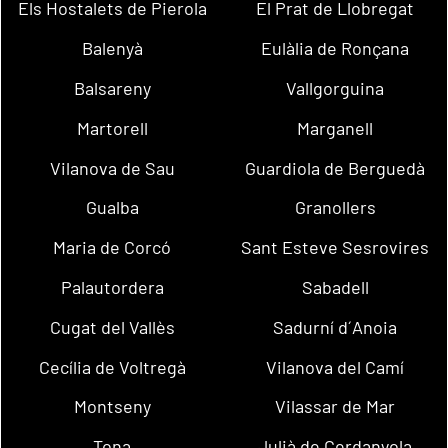
Els Hostalets de Pierola
El Prat de Llobregat
Balenyà
Eulàlia de Ronçana
Balsareny
Vallgorguina
Martorell
Marganell
Vilanova de Sau
Guardiola de Berguedà
Gualba
Granollers
Maria de Corcó
Sant Esteve Sesrovires
Palautordera
Sabadell
Cugat del Vallès
Sadurní d´Anoia
Cecília de Voltregà
Vilanova del Camí
Montseny
Vilassar de Mar
Tona
Julià de Cerdanyola