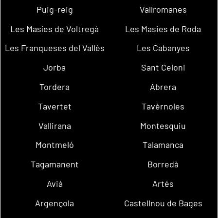
Puig-reig
Vallromanes
Les Masíes de Voltregà
Les Masies de Roda
Les Franqueses del Vallès
Les Cabanyes
Jorba
Sant Celoni
Tordera
Abrera
Tavertet
Tavèrnoles
Vallirana
Montesquiu
Montmeló
Talamanca
Tagamanent
Borredà
Avià
Artés
Argençola
Castellnou de Bages