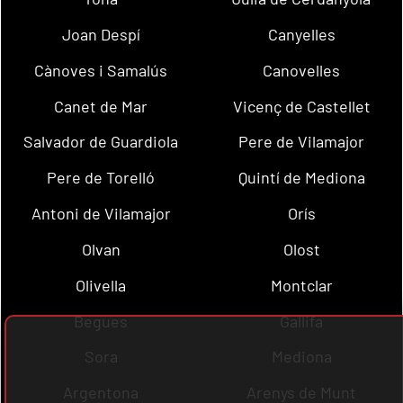
Joan Despí
Canyelles
Cànoves i Samalús
Canovelles
Canet de Mar
Vicenç de Castellet
Salvador de Guardiola
Pere de Vilamajor
Pere de Torelló
Quintí de Mediona
Antoni de Vilamajor
Orís
Olvan
Olost
Olivella
Montclar
Begues
Gallifa
Sora
Mediona
Argentona
Arenys de Munt