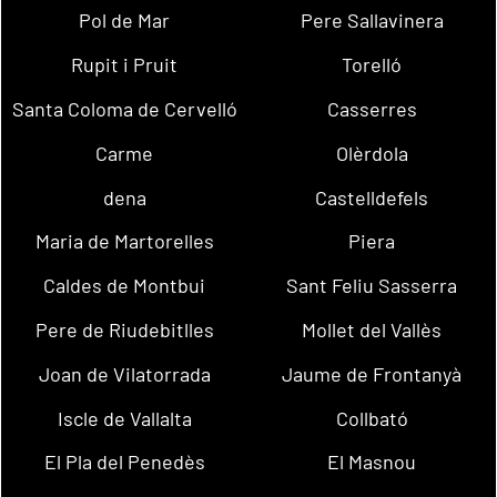
Pol de Mar
Pere Sallavinera
Rupit i Pruit
Torelló
Santa Coloma de Cervelló
Casserres
Carme
Olèrdola
dena
Castelldefels
Maria de Martorelles
Piera
Caldes de Montbui
Sant Feliu Sasserra
Pere de Riudebitlles
Mollet del Vallès
Joan de Vilatorrada
Jaume de Frontanyà
Iscle de Vallalta
Collbató
El Pla del Penedès
El Masnou