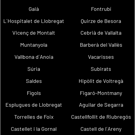
Gaià
Fontrubí
L´Hospitalet de Llobregat
Quirze de Besora
Vicenç de Montalt
Cebrià de Vallalta
Muntanyola
Barberà del Vallès
Vallbona d´Anoia
Vacarisses
Súria
Subirats
Saldes
Hipòlit de Voltregà
Fígols
Figaró-Montmany
Esplugues de Llobregat
Aguilar de Segarra
Torrelles de Foix
Castellfollit de Riubregós
Castellet i la Gornal
Castell de l´Areny