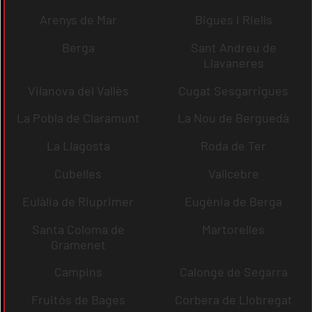
Arenys de Mar
Bigues i Riells
Berga
Sant Andreu de
Llavaneres
Vilanova del Vallès
Cugat Sesgarrigues
La Pobla de Claramunt
La Nou de Berguedà
La Llagosta
Roda de Ter
Cubelles
Vallcebre
Eulàlia de Riuprimer
Eugènia de Berga
Santa Coloma de
Martorelles
Gramenet
Campins
Calonge de Segarra
Fruitós de Bages
Corbera de Llobregat