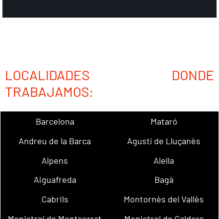
LOCALIDADES DONDE
TRABAJAMOS:
Barcelona
Mataró
Andreu de la Barca
Agustí de Lluçanès
Alpens
Alella
Aiguafreda
Bagà
Cabrils
Montornès del Vallès
Monistrol de Montserrat
Monistrol de Calders