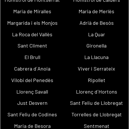
Maria de Miralles
Maria de Merlès
Margarida i els Monjos
Adrià de Besòs
La Roca del Vallès
La Quar
Sant Climent
Gironella
El Brull
La Llacuna
Cabrera d´Anoia
Viver i Serrateix
Vilobí del Penedès
Ripollet
Llorenç Savall
Llorenç d´Hortons
Just Desvern
Sant Feliu de Llobregat
Sant Feliu de Codines
Torrelles de Llobregat
Maria de Besora
Sentmenat