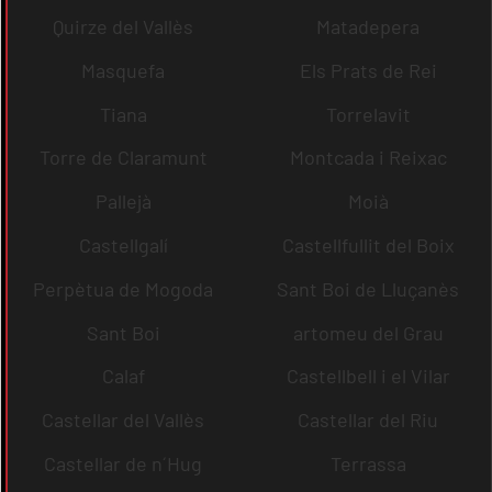
Quirze del Vallès
Matadepera
Masquefa
Els Prats de Rei
Tiana
Torrelavit
Torre de Claramunt
Montcada i Reixac
Pallejà
Moià
Castellgalí
Castellfullit del Boix
Perpètua de Mogoda
Sant Boi de Lluçanès
Sant Boi
artomeu del Grau
Calaf
Castellbell i el Vilar
Castellar del Vallès
Castellar del Riu
Castellar de n´Hug
Terrassa