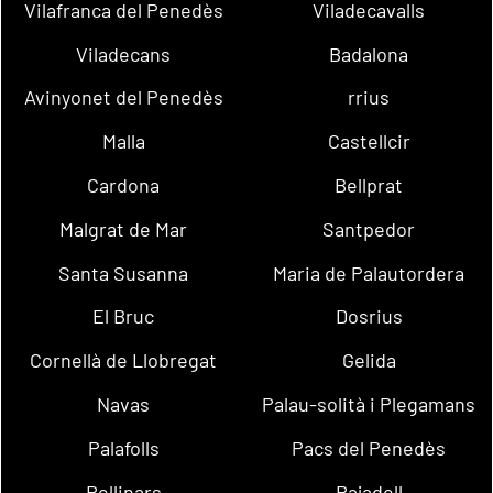
Vilafranca del Penedès
Viladecavalls
Viladecans
Badalona
Avinyonet del Penedès
rrius
Malla
Castellcir
Cardona
Bellprat
Malgrat de Mar
Santpedor
Santa Susanna
Maria de Palautordera
El Bruc
Dosrius
Cornellà de Llobregat
Gelida
Navas
Palau-solità i Plegamans
Palafolls
Pacs del Penedès
Rellinars
Rajadell