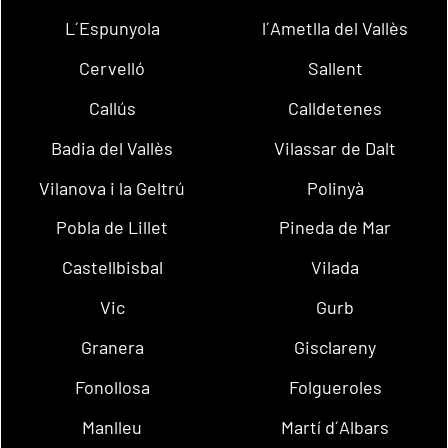
L´Espunyola
l´Ametlla del Vallès
Cervelló
Sallent
Callús
Calldetenes
Badia del Vallès
Vilassar de Dalt
Vilanova i la Geltrú
Polinyà
Pobla de Lillet
Pineda de Mar
Castellbisbal
Vilada
Vic
Gurb
Granera
Gisclareny
Fonollosa
Folgueroles
Manlleu
Martí d´Albars