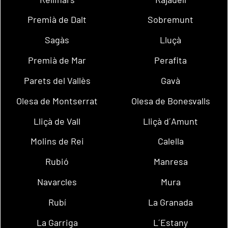
Premià de Dalt
Sobremunt
Sagàs
Lluçà
Premià de Mar
Perafita
Parets del Vallès
Gavà
Olesa de Montserrat
Olesa de Bonesvalls
Lliçà de Vall
Lliçà d´Amunt
Molins de Rei
Calella
Rubió
Manresa
Navarcles
Mura
Rubí
La Granada
La Garriga
L´Estany