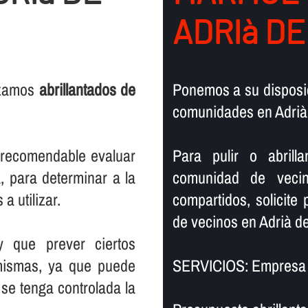
ADRIà DE
lizamos
abrillantados de
Ponemos a su disposic
comunidades en Adrià
s recomendable evaluar
Para pulir o abril
, para determinar a la
comunidad de vecin
a utilizar.
compartidos, solicite
de vecinos en Adrià d
y que prever ciertos
mismas, ya que puede
SERVICIOS: Empresa d
se tenga controlada la