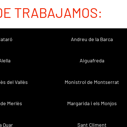
DE TRABAJAMOS:
ataró
Andreu de la Barca
Alella
Aiguafreda
ès del Vallès
Monistrol de Montserrat
 de Merlès
Margarida i els Monjos
a Quar
Sant Climent