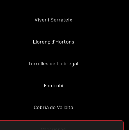
Viver i Serrateix
Llorenç d´Hortons
Torrelles de Llobregat
Fontrubí
Cebrià de Vallalta
Vacarisses