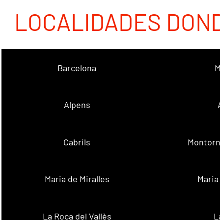
LOCALIDADES DON
Barcelona
M
Alpens
Cabrils
Montorn
Maria de Miralles
Maria
La Roca del Vallès
L