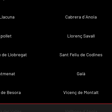
Llacuna
Cabrera d´Anoia
ipollet
Llorenç Savall
u de Llobregat
Sant Feliu de Codines
ntmenat
Gaià
 de Besora
Vicenç de Montalt
à del Vallès
Vallbona d´Anoia