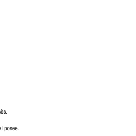
sòs
.
al posee.