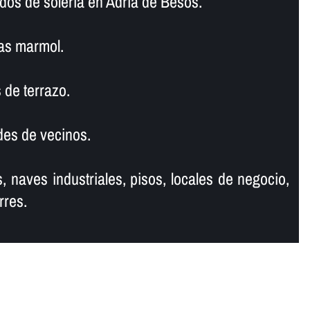
dos de soleria en Adrià de Besòs.
as marmol.
 de terrazo.
es de vecinos.
, naves industriales, pisos, locales de negocio,
rres.