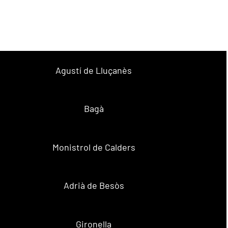
Agustí de Lluçanès
Bagà
Monistrol de Calders
Adrià de Besòs
Gironella