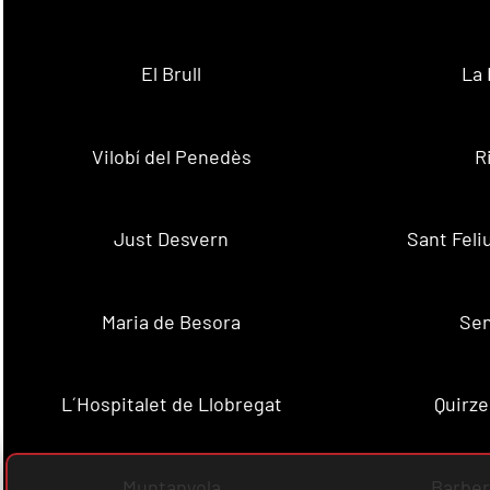
El Brull
La 
Vilobí del Penedès
R
Just Desvern
Sant Feli
Maria de Besora
Se
L´Hospitalet de Llobregat
Quirze
Muntanyola
Barber