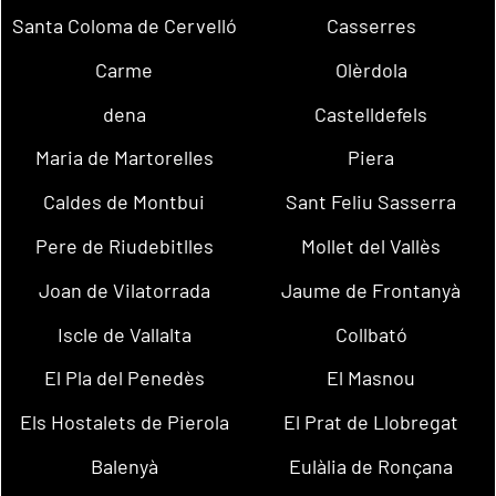
Santa Coloma de Cervelló
Casserres
Carme
Olèrdola
dena
Castelldefels
Maria de Martorelles
Piera
Caldes de Montbui
Sant Feliu Sasserra
Pere de Riudebitlles
Mollet del Vallès
Joan de Vilatorrada
Jaume de Frontanyà
Iscle de Vallalta
Collbató
El Pla del Penedès
El Masnou
Els Hostalets de Pierola
El Prat de Llobregat
Balenyà
Eulàlia de Ronçana