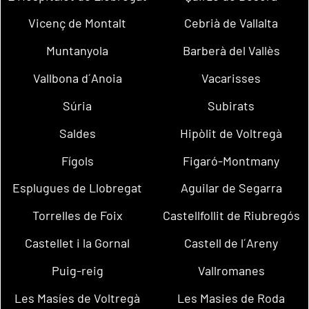
Vicenç de Montalt
Cebrià de Vallalta
Muntanyola
Barberà del Vallès
Vallbona d´Anoia
Vacarisses
Súria
Subirats
Saldes
Hipòlit de Voltregà
Fígols
Figaró-Montmany
Esplugues de Llobregat
Aguilar de Segarra
Torrelles de Foix
Castellfollit de Riubregós
Castellet i la Gornal
Castell de l´Areny
Puig-reig
Vallromanes
Les Masíes de Voltregà
Les Masies de Roda