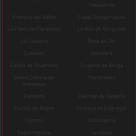
Llavaneres
Vilanova del Vallès
Cugat Sesgarrigues
La Pobla de Claramunt
La Nou de Berguedà
La Llagosta
Roda de Ter
Cubelles
Vallcebre
Eulàlia de Riuprimer
Eugènia de Berga
Santa Coloma de
Martorelles
Gramenet
Campins
Calonge de Segarra
Fruitós de Bages
Corbera de Llobregat
Copons
Collsuspina
Esparreguera
Igualada