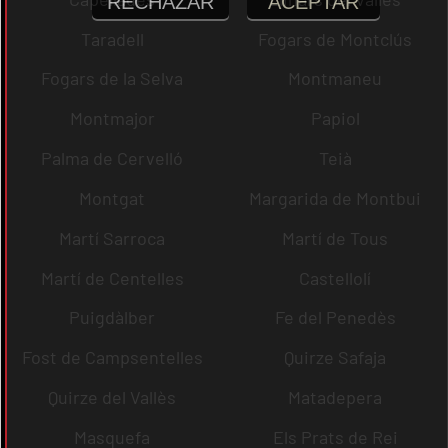
RECHAZAR
ACEPTAR
Taradell
Fogars de Montclús
Fogars de la Selva
Montmaneu
Montmajor
Papiol
Palma de Cervelló
Teià
Montgat
Margarida de Montbui
Martí Sarroca
Martí de Tous
Martí de Centelles
Castellolí
Puigdàlber
Fe del Penedès
Fost de Campsentelles
Quirze Safaja
Quirze del Vallès
Matadepera
Masquefa
Els Prats de Rei