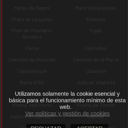
Mateu de Bages
Martí Sesgueioles
Prats de Lluçanès
Pontons
Pont de Vilomara i
Pujalt
Rocafort
Cercs
Centelles
Castellví de Rosanes
Castellví de la Marca
Castellterçol
Ullastrell
Maria d´Oló
Julià de Vilatorta
Cardedeu
Pere de Ribes
Utilizamos solamente la cookie esencial y
básica para el funcionamiento mínimo de esta
Vicenç dels Horts
Vicenç de Torelló
web.
Ver políticas y gestión de cookies
Sadurní d´Osormort
Capolat
Capellades
Llinars del Vallès