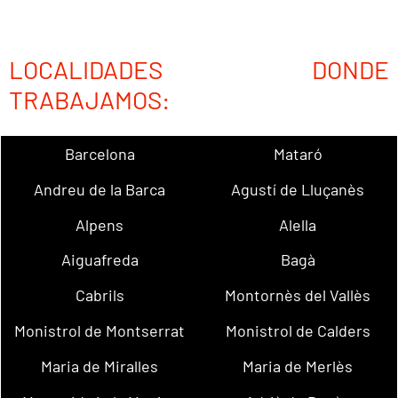
LOCALIDADES DONDE
TRABAJAMOS:
Barcelona
Mataró
Andreu de la Barca
Agustí de Lluçanès
Alpens
Alella
Aiguafreda
Bagà
Cabrils
Montornès del Vallès
Monistrol de Montserrat
Monistrol de Calders
Maria de Miralles
Maria de Merlès