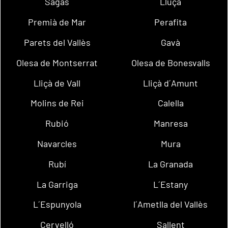
Sagàs
Lluçà
Premià de Mar
Perafita
Parets del Vallès
Gavà
Olesa de Montserrat
Olesa de Bonesvalls
Lliçà de Vall
Lliçà d´Amunt
Molins de Rei
Calella
Rubió
Manresa
Navarcles
Mura
Rubí
La Granada
La Garriga
L´Estany
L´Espunyola
l´Ametlla del Vallès
Cervelló
Sallent