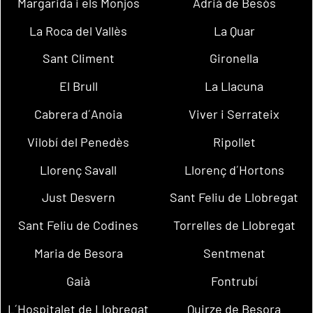
Margarida i els Monjos
Adrià de Besòs
La Roca del Vallès
La Quar
Sant Climent
Gironella
El Brull
La Llacuna
Cabrera d´Anoia
Viver i Serrateix
Vilobí del Penedès
Ripollet
Llorenç Savall
Llorenç d´Hortons
Just Desvern
Sant Feliu de Llobregat
Sant Feliu de Codines
Torrelles de Llobregat
Maria de Besora
Sentmenat
Gaià
Fontrubí
L´Hospitalet de Llobregat
Quirze de Besora