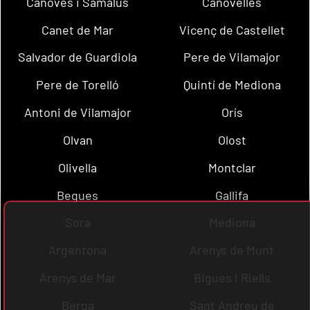
Cànoves i Samalús
Canovelles
Canet de Mar
Vicenç de Castellet
Salvador de Guardiola
Pere de Vilamajor
Pere de Torelló
Quintí de Mediona
Antoni de Vilamajor
Orís
Olvan
Olost
Olivella
Montclar
Begues
Gallifa
Sora
Mediona
Argentona
Arenys de Munt
Arenys de Mar
Bigues i Riells
Berga
Sant Andreu de