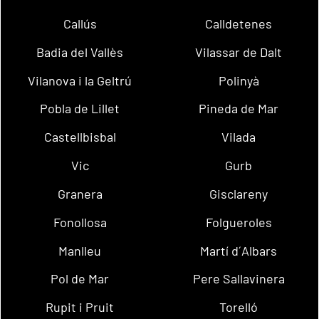
Callús
Calldetenes
Badia del Vallès
Vilassar de Dalt
Vilanova i la Geltrú
Polinyà
Pobla de Lillet
Pineda de Mar
Castellbisbal
Vilada
Vic
Gurb
Granera
Gisclareny
Fonollosa
Folgueroles
Manlleu
Martí d´Albars
Pol de Mar
Pere Sallavinera
Rupit i Pruit
Torelló