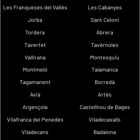
Les Franqueses del Vallès
Les Cabanyes
Jorba
Sant Celoni
Tordera
Abrera
Tavertet
Tavèrnoles
Vallirana
Montesquiu
Montmeló
Talamanca
Tagamanent
Borredà
Avià
Artés
Argençola
Castellnou de Bages
Vilafranca del Penedès
Viladecavalls
Viladecans
Badalona