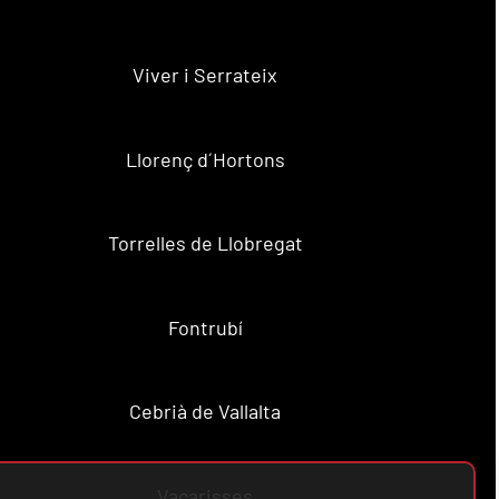
Viver i Serrateix
Llorenç d´Hortons
Torrelles de Llobregat
Fontrubí
Cebrià de Vallalta
Vacarisses