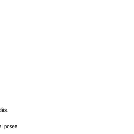
dès
.
al posee.