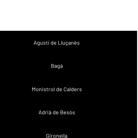
Agustí de Lluçanès
Bagà
Monistrol de Calders
Adrià de Besòs
Gironella