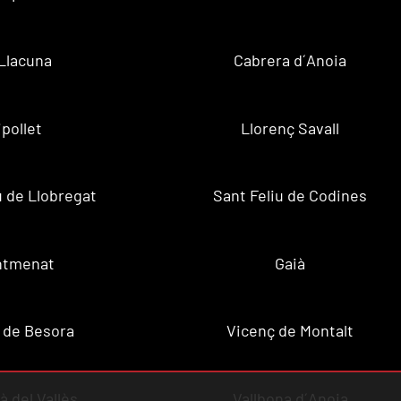
Llacuna
Cabrera d´Anoia
ipollet
Llorenç Savall
u de Llobregat
Sant Feliu de Codines
ntmenat
Gaià
 de Besora
Vicenç de Montalt
à del Vallès
Vallbona d´Anoia