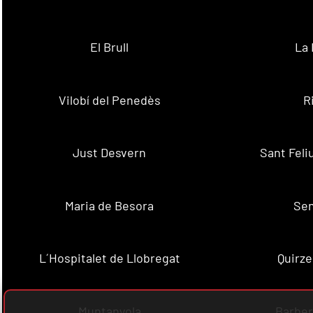
El Brull
La 
Vilobí del Penedès
R
Just Desvern
Sant Feli
Maria de Besora
Se
L´Hospitalet de Llobregat
Quirze
Muntanyola
Barber