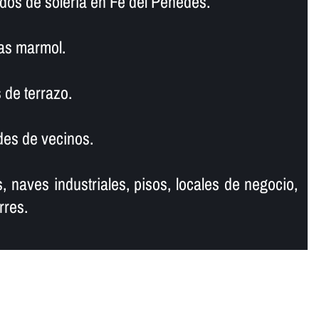
dos de soleria en Fe del Penedès.
as marmol.
 de terrazo.
es de vecinos.
, naves industriales, pisos, locales de negocio,
rres.