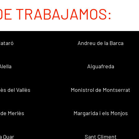
DE TRABAJAMOS:
ataró
Andreu de la Barca
Alella
Aiguafreda
ès del Vallès
Monistrol de Montserrat
 de Merlès
Margarida i els Monjos
a Quar
Sant Climent