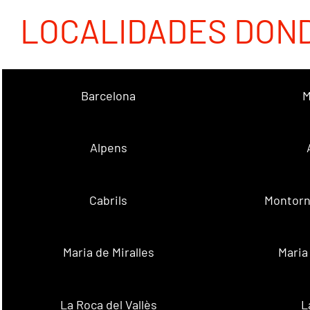
LOCALIDADES DON
Barcelona
M
Alpens
Cabrils
Montorn
Maria de Miralles
Maria
La Roca del Vallès
L