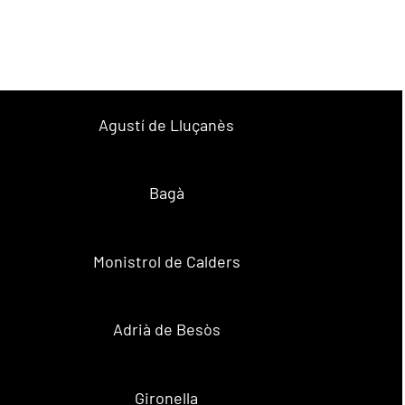
Agustí de Lluçanès
Bagà
Monistrol de Calders
Adrià de Besòs
Gironella