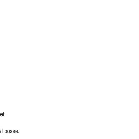
et
.
al posee.