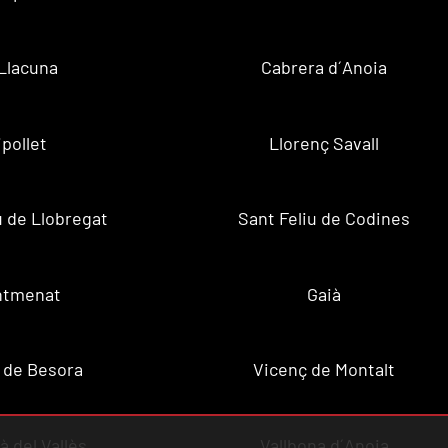
Llacuna
Cabrera d´Anoia
ipollet
Llorenç Savall
u de Llobregat
Sant Feliu de Codines
ntmenat
Gaià
 de Besora
Vicenç de Montalt
à del Vallès
Vallbona d´Anoia