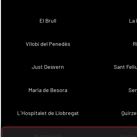
El Brull
La 
Vilobí del Penedès
R
Just Desvern
Sant Feli
Maria de Besora
Se
L´Hospitalet de Llobregat
Quirze
Muntanyola
Barber