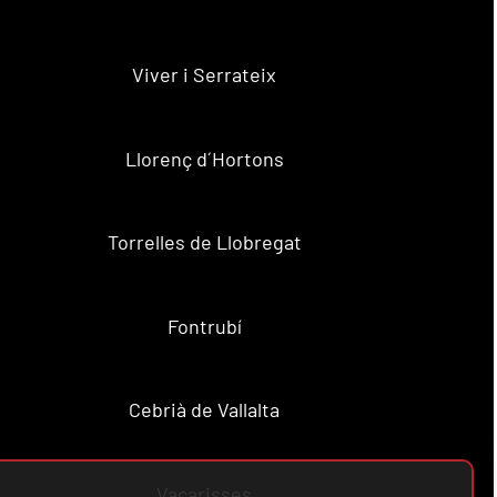
Viver i Serrateix
Llorenç d´Hortons
Torrelles de Llobregat
Fontrubí
Cebrià de Vallalta
Vacarisses