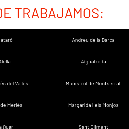
DE TRABAJAMOS:
ataró
Andreu de la Barca
Alella
Aiguafreda
ès del Vallès
Monistrol de Montserrat
 de Merlès
Margarida i els Monjos
a Quar
Sant Climent