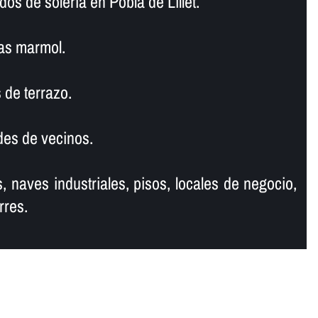
os de soleria en Pobla de Lillet.
as marmol.
 de terrazo.
es de vecinos.
, naves industriales, pisos, locales de negocio,
rres.