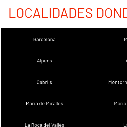
LOCALIDADES DON
Barcelona
M
Alpens
Cabrils
Montorn
Maria de Miralles
Maria
La Roca del Vallès
L