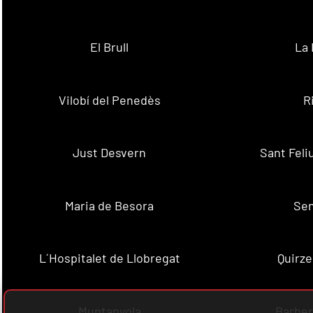
El Brull
La 
Vilobí del Penedès
R
Just Desvern
Sant Feli
Maria de Besora
Se
L´Hospitalet de Llobregat
Quirze
Muntanyola
Barber