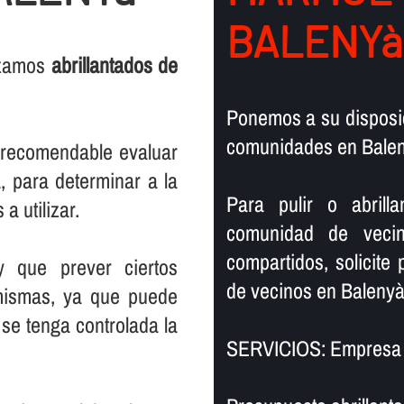
BALENYà
lizamos
abrillantados de
Ponemos a su disposic
comunidades en Balen
s recomendable evaluar
, para determinar a la
Para pulir o abril
a utilizar.
comunidad de vecin
compartidos, solicite
y que prever ciertos
de vecinos en Balenyà
mismas, ya que puede
se tenga controlada la
SERVICIOS: Empresa d