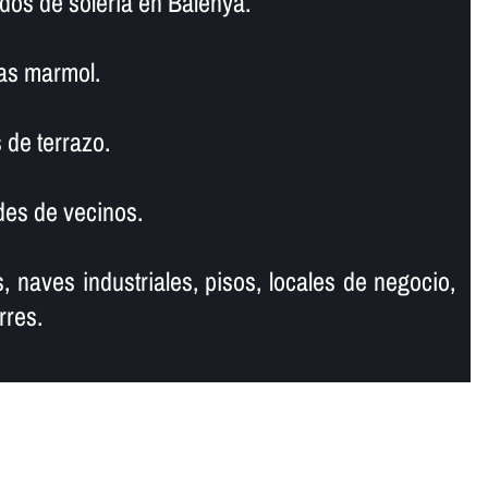
dos de soleria en Balenyà.
as marmol.
 de terrazo.
es de vecinos.
, naves industriales, pisos, locales de negocio,
rres.