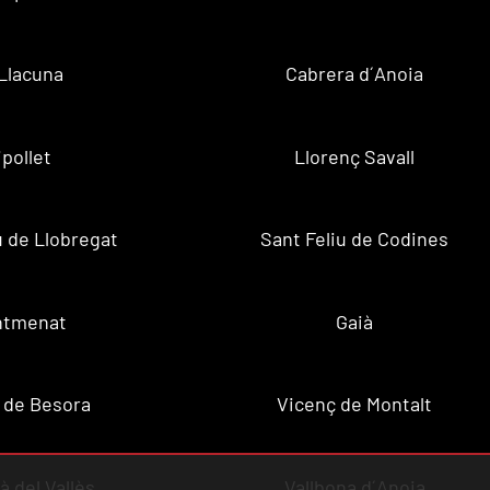
Llacuna
Cabrera d´Anoia
ipollet
Llorenç Savall
u de Llobregat
Sant Feliu de Codines
ntmenat
Gaià
 de Besora
Vicenç de Montalt
à del Vallès
Vallbona d´Anoia