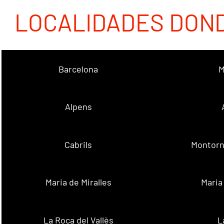
LOCALIDADES DON
Barcelona
M
Alpens
Cabrils
Montorn
Maria de Miralles
Maria
La Roca del Vallès
L