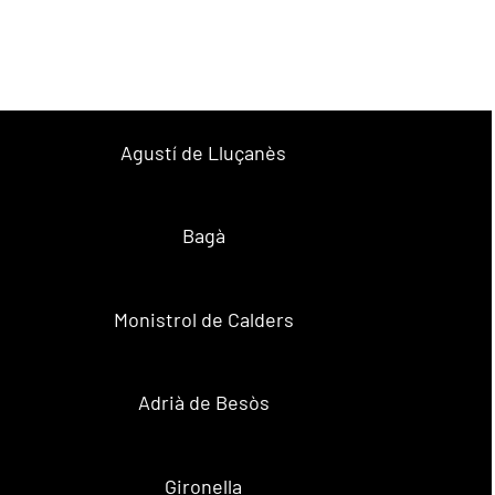
Agustí de Lluçanès
Bagà
Monistrol de Calders
Adrià de Besòs
Gironella