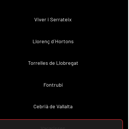
Viver i Serrateix
Llorenç d´Hortons
Torrelles de Llobregat
Fontrubí
Cebrià de Vallalta
Vacarisses