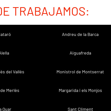
DE TRABAJAMOS:
ataró
Andreu de la Barca
Alella
Aiguafreda
ès del Vallès
Monistrol de Montserrat
 de Merlès
Margarida i els Monjos
a Quar
Sant Climent