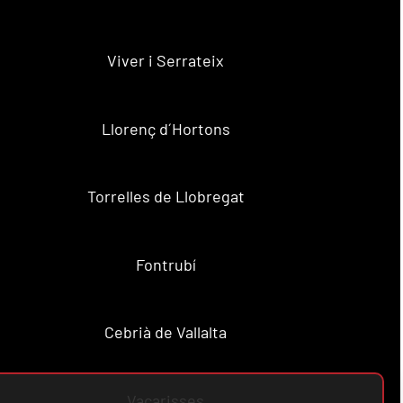
Viver i Serrateix
Llorenç d´Hortons
Torrelles de Llobregat
Fontrubí
Cebrià de Vallalta
Vacarisses