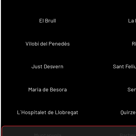
El Brull
La 
Vilobí del Penedès
R
Just Desvern
Sant Feli
Maria de Besora
Se
L´Hospitalet de Llobregat
Quirze
Muntanyola
Barber