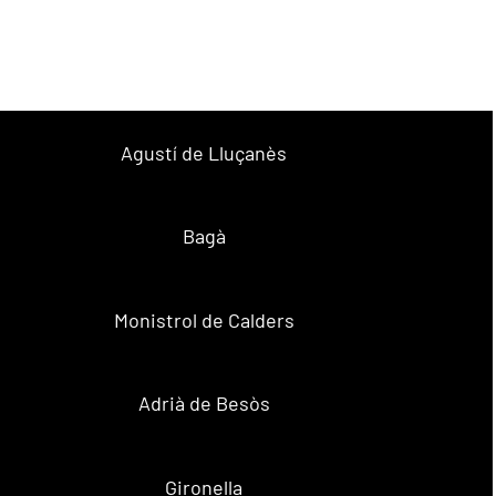
Agustí de Lluçanès
Bagà
Monistrol de Calders
Adrià de Besòs
Gironella