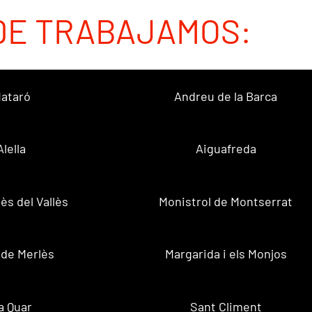
DE TRABAJAMOS:
ataró
Andreu de la Barca
Alella
Aiguafreda
ès del Vallès
Monistrol de Montserrat
 de Merlès
Margarida i els Monjos
a Quar
Sant Climent