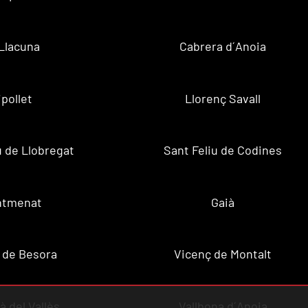
Llacuna
Cabrera d´Anoia
ipollet
Llorenç Savall
u de Llobregat
Sant Feliu de Codines
ntmenat
Gaià
 de Besora
Vicenç de Montalt
à del Vallès
Vallbona d´Anoia