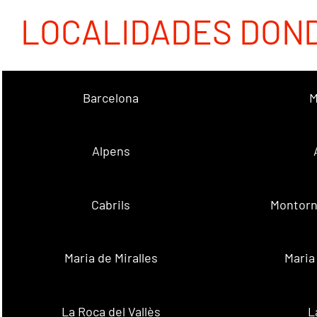
LOCALIDADES DON
Barcelona
M
Alpens
Cabrils
Montorn
Maria de Miralles
Maria
La Roca del Vallès
L