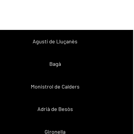
Agustí de Lluçanès
Bagà
Monistrol de Calders
Adrià de Besòs
Gironella