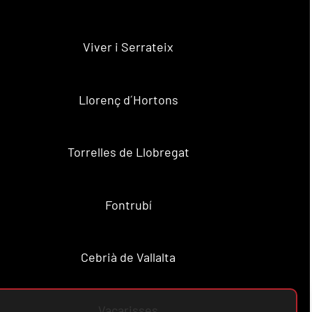
Viver i Serrateix
Llorenç d´Hortons
Torrelles de Llobregat
Fontrubí
Cebrià de Vallalta
Vacarisses