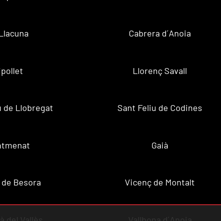
Llacuna
Cabrera d´Anoia
ipollet
Llorenç Savall
u de Llobregat
Sant Feliu de Codines
ntmenat
Gaià
 de Besora
Vicenç de Montalt
à del Vallès
Vallbona d´Anoia