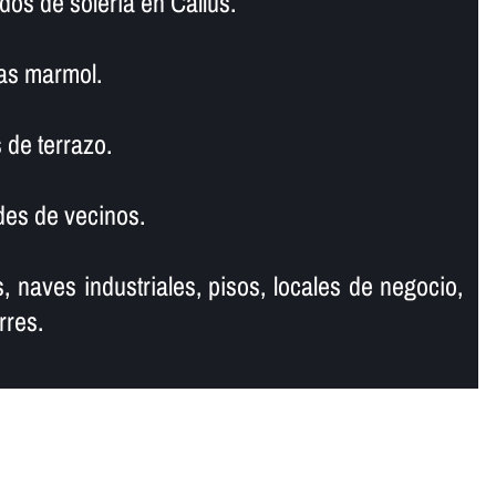
dos de soleria en Callús.
as marmol.
 de terrazo.
es de vecinos.
, naves industriales, pisos, locales de negocio,
rres.