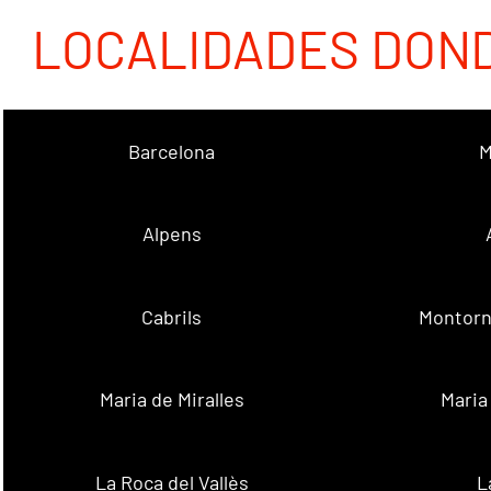
LOCALIDADES DON
Barcelona
M
Alpens
Cabrils
Montorn
Maria de Miralles
Maria
La Roca del Vallès
L