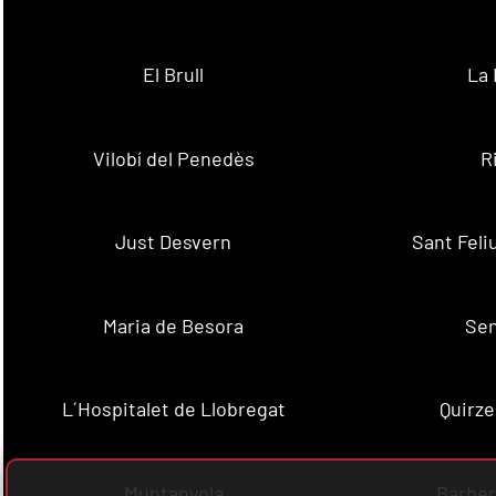
El Brull
La 
Vilobí del Penedès
R
Just Desvern
Sant Feli
Maria de Besora
Se
L´Hospitalet de Llobregat
Quirze
Muntanyola
Barber