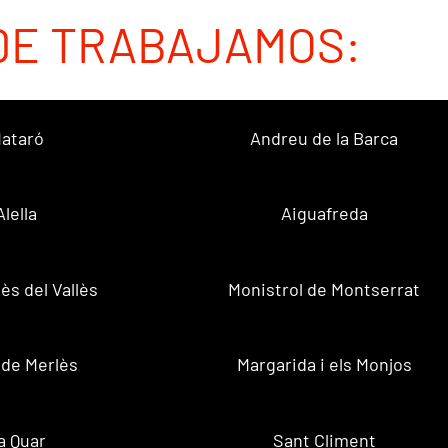
DE TRABAJAMOS:
ataró
Andreu de la Barca
Alella
Aiguafreda
ès del Vallès
Monistrol de Montserrat
 de Merlès
Margarida i els Monjos
a Quar
Sant Climent