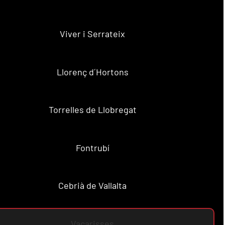
Viver i Serrateix
Llorenç d´Hortons
Torrelles de Llobregat
Fontrubí
Cebrià de Vallalta
Vacarisses