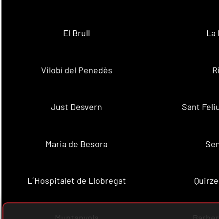
El Brull
La 
Vilobí del Penedès
R
Just Desvern
Sant Feli
Maria de Besora
Se
L´Hospitalet de Llobregat
Quirze
Muntanyola
Barber