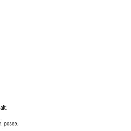
alt
.
al posee.