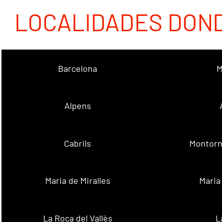
LOCALIDADES DON
Barcelona
M
Alpens
Cabrils
Montorn
Maria de Miralles
Maria
La Roca del Vallès
L