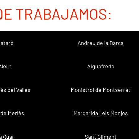
DE TRABAJAMOS:
ataró
Andreu de la Barca
Alella
Aiguafreda
ès del Vallès
Monistrol de Montserrat
 de Merlès
Margarida i els Monjos
a Quar
Sant Climent