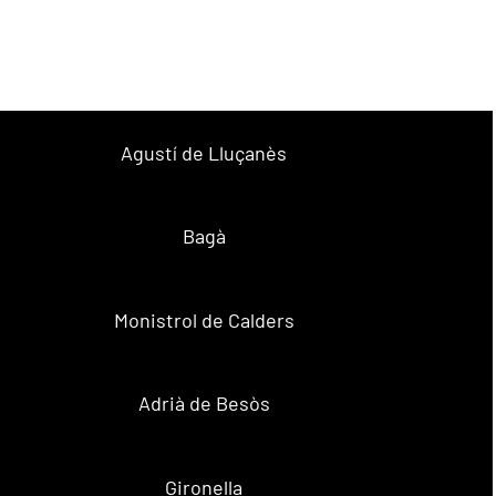
Agustí de Lluçanès
Bagà
Monistrol de Calders
Adrià de Besòs
Gironella