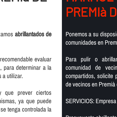
PREMIà D
lizamos
abrillantados de
Ponemos a su disposic
comunidades en Premi
s recomendable evaluar
Para pulir o abril
, para determinar a la
comunidad de vecin
a utilizar.
compartidos, solicite
de vecinos en Premià 
y que prever ciertos
mismas, ya que puede
SERVICIOS: Empresa d
se tenga controlada la