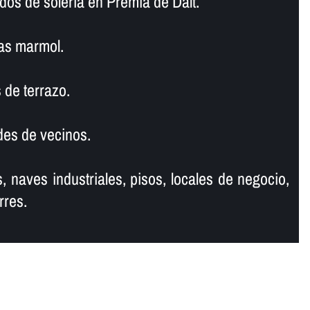
dos de soleria en Premià de Dalt.
as marmol.
 de terrazo.
es de vecinos.
, naves industriales, pisos, locales de negocio,
rres.