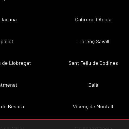
Llacuna
Cabrera d´Anoia
ipollet
Llorenç Savall
u de Llobregat
Sant Feliu de Codines
ntmenat
Gaià
 de Besora
Vicenç de Montalt
à del Vallès
Vallbona d´Anoia