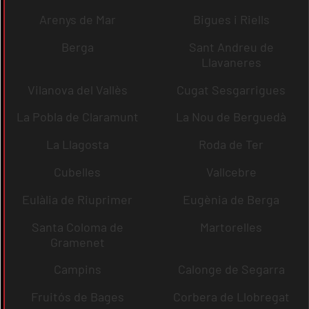
Arenys de Mar
Bigues i Riells
Berga
Sant Andreu de
Llavaneres
Vilanova del Vallès
Cugat Sesgarrigues
La Pobla de Claramunt
La Nou de Berguedà
La Llagosta
Roda de Ter
Cubelles
Vallcebre
Eulàlia de Riuprimer
Eugènia de Berga
Santa Coloma de
Martorelles
Gramenet
Campins
Calonge de Segarra
Fruitós de Bages
Corbera de Llobregat