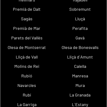
Premià de Dalt
Sobremunt
Sagàs
Lluçà
Premià de Mar
Perafita
Parets del Vallès
Gavà
Olesa de Montserrat
Olesa de Bonesvalls
Lliçà de Vall
Lliçà d´Amunt
Molins de Rei
Calella
Rubió
Manresa
Navarcles
Mura
Rubí
La Granada
La Garriga
L´Estany