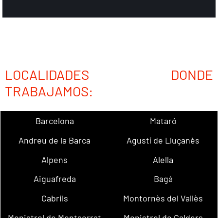
LOCALIDADES DONDE
TRABAJAMOS:
Barcelona
Mataró
Andreu de la Barca
Agustí de Lluçanès
Alpens
Alella
Aiguafreda
Bagà
Cabrils
Montornès del Vallès
Monistrol de Montserrat
Monistrol de Calders