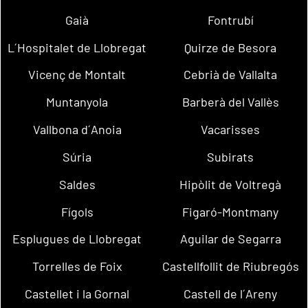
Gaià
Fontrubí
L´Hospitalet de Llobregat
Quirze de Besora
Vicenç de Montalt
Cebrià de Vallalta
Muntanyola
Barberà del Vallès
Vallbona d´Anoia
Vacarisses
Súria
Subirats
Saldes
Hipòlit de Voltregà
Fígols
Figaró-Montmany
Esplugues de Llobregat
Aguilar de Segarra
Torrelles de Foix
Castellfollit de Riubregós
Castellet i la Gornal
Castell de l´Areny