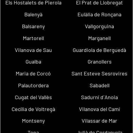
Els Hostalets de Pierola
El Prat de Llobregat
Balenyà
Eulàlia de Ronçana
Balsareny
Vallgorguina
Martorell
Marganell
Vilanova de Sau
Guardiola de Berguedà
Gualba
Granollers
Maria de Corcó
Sant Esteve Sesrovires
Palautordera
Sabadell
Cugat del Vallès
Sadurní d´Anoia
Cecília de Voltregà
Vilanova del Camí
Montseny
Vilassar de Mar
Tona
Julià de Cerdanyola