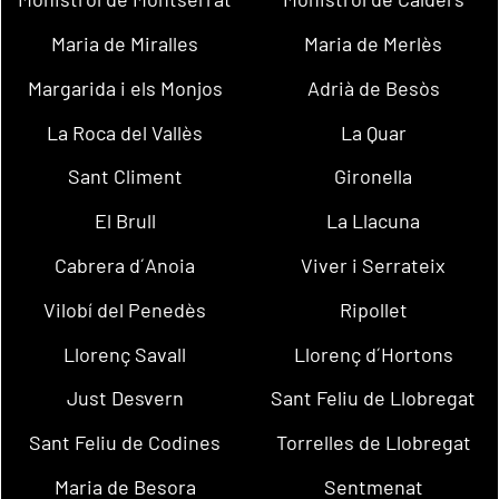
Maria de Miralles
Maria de Merlès
Margarida i els Monjos
Adrià de Besòs
La Roca del Vallès
La Quar
Sant Climent
Gironella
El Brull
La Llacuna
Cabrera d´Anoia
Viver i Serrateix
Vilobí del Penedès
Ripollet
Llorenç Savall
Llorenç d´Hortons
Just Desvern
Sant Feliu de Llobregat
Sant Feliu de Codines
Torrelles de Llobregat
Maria de Besora
Sentmenat