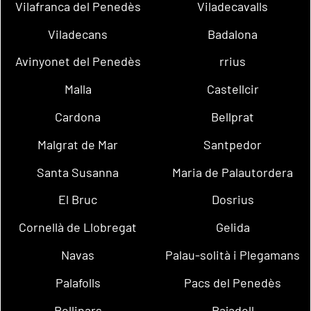
Vilafranca del Penedès
Viladecavalls
Viladecans
Badalona
Avinyonet del Penedès
rrius
Malla
Castellcir
Cardona
Bellprat
Malgrat de Mar
Santpedor
Santa Susanna
Maria de Palautordera
El Bruc
Dosrius
Cornellà de Llobregat
Gelida
Navas
Palau-solità i Plegamans
Palafolls
Pacs del Penedès
Rellinars
Rajadell