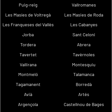
Puig-reig
Vallromanes
Les Masíes de Voltregà
Les Masies de Roda
Les Franqueses del Vallès
Les Cabanyes
Jorba
Sant Celoni
Tordera
Abrera
Tavertet
Tavèrnoles
Vallirana
Montesquiu
Montmeló
Talamanca
Tagamanent
Borredà
Avià
Artés
Argençola
Castellnou de Bages