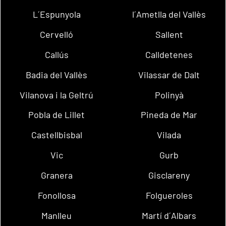
L´Espunyola
l´Ametlla del Vallès
Cervelló
Sallent
Callús
Calldetenes
Badia del Vallès
Vilassar de Dalt
Vilanova i la Geltrú
Polinyà
Pobla de Lillet
Pineda de Mar
Castellbisbal
Vilada
Vic
Gurb
Granera
Gisclareny
Fonollosa
Folgueroles
Manlleu
Martí d´Albars