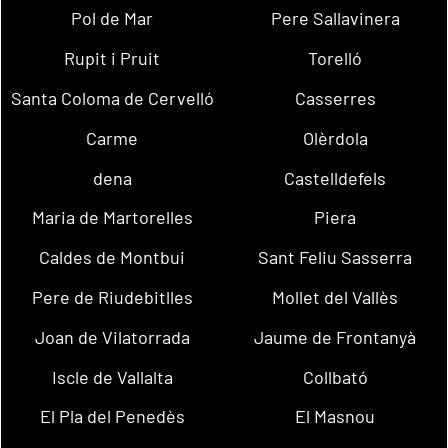
Pol de Mar
Pere Sallavinera
Rupit i Pruit
Torelló
Santa Coloma de Cervelló
Casserres
Carme
Olèrdola
dena
Castelldefels
Maria de Martorelles
Piera
Caldes de Montbui
Sant Feliu Sasserra
Pere de Riudebitlles
Mollet del Vallès
Joan de Vilatorrada
Jaume de Frontanyà
Iscle de Vallalta
Collbató
El Pla del Penedès
El Masnou