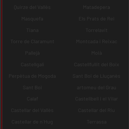
Quirze del Vallès
Matadepera
Masquefa
Els Prats de Rei
Tiana
Torrelavit
Torre de Claramunt
Montcada i Reixac
Pallejà
Moià
Castellgalí
Castellfullit del Boix
Perpètua de Mogoda
Sant Boi de Lluçanès
Sant Boi
artomeu del Grau
Calaf
Castellbell i el Vilar
Castellar del Vallès
Castellar del Riu
Castellar de n´Hug
Terrassa