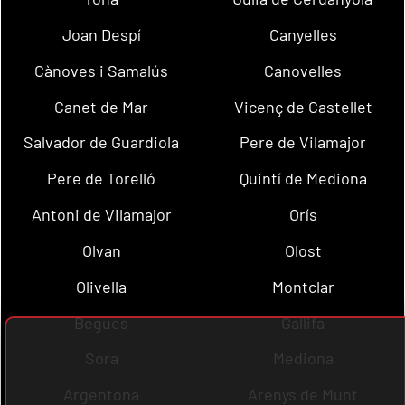
Joan Despí
Canyelles
Cànoves i Samalús
Canovelles
Canet de Mar
Vicenç de Castellet
Salvador de Guardiola
Pere de Vilamajor
Pere de Torelló
Quintí de Mediona
Antoni de Vilamajor
Orís
Olvan
Olost
Olivella
Montclar
Begues
Gallifa
Sora
Mediona
Argentona
Arenys de Munt