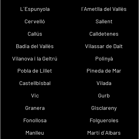
L´Espunyola
l´Ametlla del Vallès
Cervelló
Sallent
Callús
Calldetenes
Badia del Vallès
Vilassar de Dalt
Vilanova i la Geltrú
Polinyà
Pobla de Lillet
Pineda de Mar
Castellbisbal
Vilada
Vic
Gurb
Granera
Gisclareny
Fonollosa
Folgueroles
Manlleu
Martí d´Albars