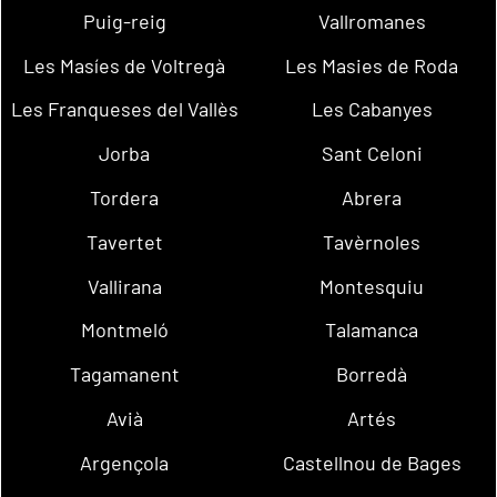
Puig-reig
Vallromanes
Les Masíes de Voltregà
Les Masies de Roda
Les Franqueses del Vallès
Les Cabanyes
Jorba
Sant Celoni
Tordera
Abrera
Tavertet
Tavèrnoles
Vallirana
Montesquiu
Montmeló
Talamanca
Tagamanent
Borredà
Avià
Artés
Argençola
Castellnou de Bages