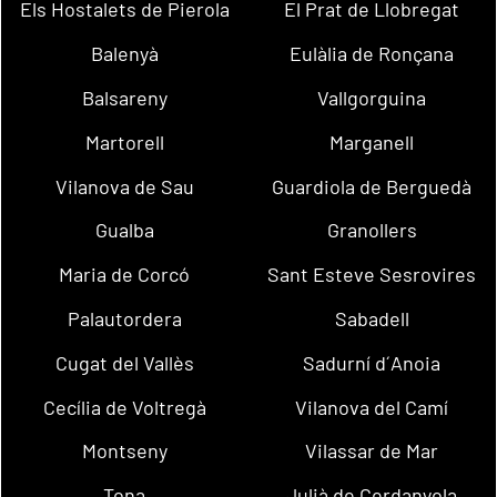
Els Hostalets de Pierola
El Prat de Llobregat
Balenyà
Eulàlia de Ronçana
Balsareny
Vallgorguina
Martorell
Marganell
Vilanova de Sau
Guardiola de Berguedà
Gualba
Granollers
Maria de Corcó
Sant Esteve Sesrovires
Palautordera
Sabadell
Cugat del Vallès
Sadurní d´Anoia
Cecília de Voltregà
Vilanova del Camí
Montseny
Vilassar de Mar
Tona
Julià de Cerdanyola