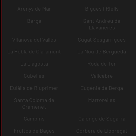
Arenys de Mar
Bigues i Riells
Berga
Sant Andreu de
Llavaneres
Vilanova del Vallès
Cugat Sesgarrigues
La Pobla de Claramunt
La Nou de Berguedà
La Llagosta
Roda de Ter
Cubelles
Vallcebre
Eulàlia de Riuprimer
Eugènia de Berga
Santa Coloma de
Martorelles
Gramenet
Campins
Calonge de Segarra
Fruitós de Bages
Corbera de Llobregat