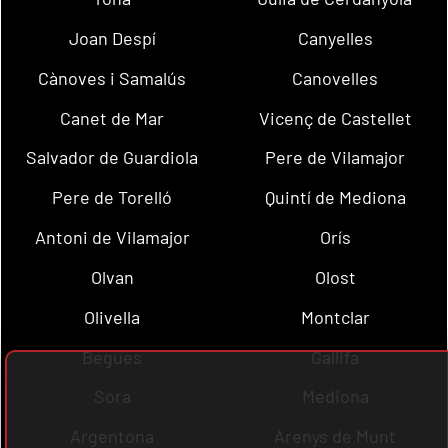
Joan Despí
Canyelles
Cànoves i Samalús
Canovelles
Canet de Mar
Vicenç de Castellet
Salvador de Guardiola
Pere de Vilamajor
Pere de Torelló
Quintí de Mediona
Antoni de Vilamajor
Orís
Olvan
Olost
Olivella
Montclar
Begues
Gallifa
Sora
Mediona
Argentona
Arenys de Munt