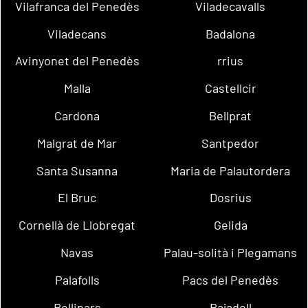
Vilafranca del Penedès
Viladecavalls
Viladecans
Badalona
Avinyonet del Penedès
rrius
Malla
Castellcir
Cardona
Bellprat
Malgrat de Mar
Santpedor
Santa Susanna
Maria de Palautordera
El Bruc
Dosrius
Cornellà de Llobregat
Gelida
Navas
Palau-solità i Plegamans
Palafolls
Pacs del Penedès
Rellinars
Rajadell