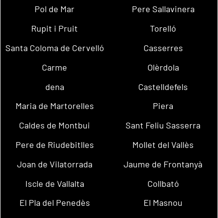
Pol de Mar
Pere Sallavinera
Rupit i Pruit
Torelló
Santa Coloma de Cervelló
Casserres
Carme
Olèrdola
dena
Castelldefels
Maria de Martorelles
Piera
Caldes de Montbui
Sant Feliu Sasserra
Pere de Riudebitlles
Mollet del Vallès
Joan de Vilatorrada
Jaume de Frontanyà
Iscle de Vallalta
Collbató
El Pla del Penedès
El Masnou