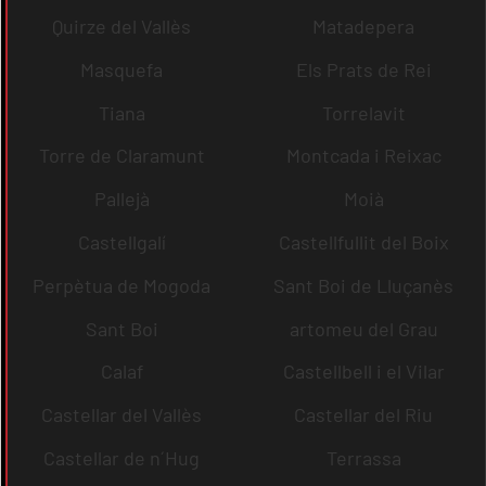
Quirze del Vallès
Matadepera
Masquefa
Els Prats de Rei
Tiana
Torrelavit
Torre de Claramunt
Montcada i Reixac
Pallejà
Moià
Castellgalí
Castellfullit del Boix
Perpètua de Mogoda
Sant Boi de Lluçanès
Sant Boi
artomeu del Grau
Calaf
Castellbell i el Vilar
Castellar del Vallès
Castellar del Riu
Castellar de n´Hug
Terrassa