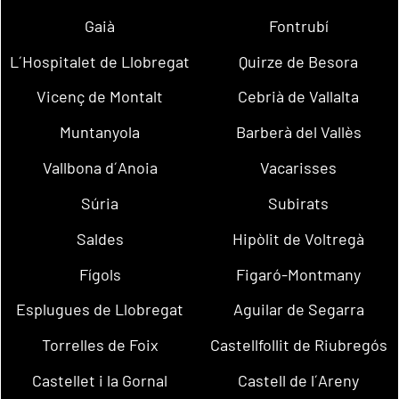
Gaià
Fontrubí
L´Hospitalet de Llobregat
Quirze de Besora
Vicenç de Montalt
Cebrià de Vallalta
Muntanyola
Barberà del Vallès
Vallbona d´Anoia
Vacarisses
Súria
Subirats
Saldes
Hipòlit de Voltregà
Fígols
Figaró-Montmany
Esplugues de Llobregat
Aguilar de Segarra
Torrelles de Foix
Castellfollit de Riubregós
Castellet i la Gornal
Castell de l´Areny