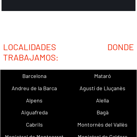
LOCALIDADES DONDE
TRABAJAMOS:
Barcelona
Mataró
Andreu de la Barca
Agustí de Lluçanès
Alpens
Alella
Aiguafreda
Bagà
Cabrils
Montornès del Vallès
Monistrol de Montserrat
Monistrol de Calders