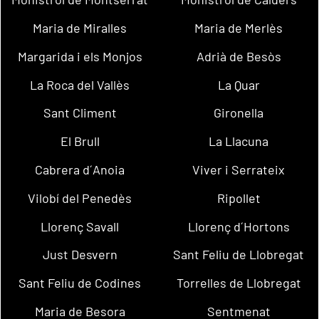
Maria de Miralles
Maria de Merlès
Margarida i els Monjos
Adrià de Besòs
La Roca del Vallès
La Quar
Sant Climent
Gironella
El Brull
La Llacuna
Cabrera d´Anoia
Viver i Serrateix
Vilobí del Penedès
Ripollet
Llorenç Savall
Llorenç d´Hortons
Just Desvern
Sant Feliu de Llobregat
Sant Feliu de Codines
Torrelles de Llobregat
Maria de Besora
Sentmenat