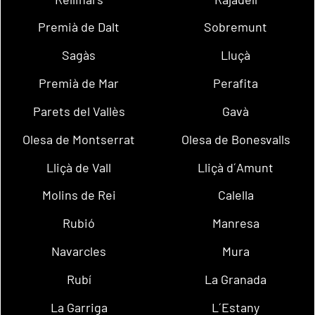
Premià de Dalt
Sobremunt
Sagàs
Lluçà
Premià de Mar
Perafita
Parets del Vallès
Gavà
Olesa de Montserrat
Olesa de Bonesvalls
Lliçà de Vall
Lliçà d´Amunt
Molins de Rei
Calella
Rubió
Manresa
Navarcles
Mura
Rubí
La Granada
La Garriga
L´Estany