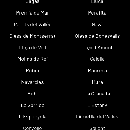
Sagàs
Lluçà
Premià de Mar
Perafita
Parets del Vallès
Gavà
Olesa de Montserrat
Olesa de Bonesvalls
Lliçà de Vall
Lliçà d´Amunt
Molins de Rei
Calella
Rubió
Manresa
Navarcles
Mura
Rubí
La Granada
La Garriga
L´Estany
L´Espunyola
l´Ametlla del Vallès
Cervelló
Sallent