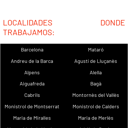
LOCALIDADES DONDE
TRABAJAMOS:
Barcelona
Mataró
Andreu de la Barca
Agustí de Lluçanès
Alpens
Alella
Aiguafreda
Bagà
Cabrils
Montornès del Vallès
Monistrol de Montserrat
Monistrol de Calders
Maria de Miralles
Maria de Merlès