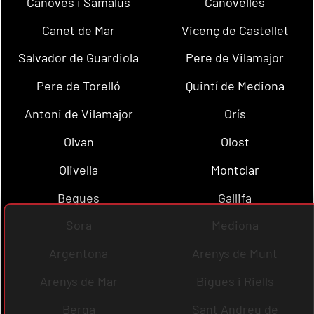
Cànoves i Samalús
Canovelles
Canet de Mar
Vicenç de Castellet
Salvador de Guardiola
Pere de Vilamajor
Pere de Torelló
Quintí de Mediona
Antoni de Vilamajor
Orís
Olvan
Olost
Olivella
Montclar
Begues
Gallifa
Sora
Mediona
Argentona
Arenys de Munt
Arenys de Mar
Bigues i Riells
Berga
Sant Andreu de