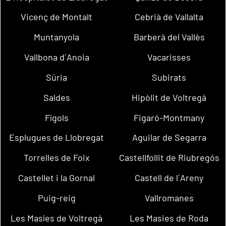
Vicenç de Montalt
Cebrià de Vallalta
Muntanyola
Barberà del Vallès
Vallbona d´Anoia
Vacarisses
Súria
Subirats
Saldes
Hipòlit de Voltregà
Fígols
Figaró-Montmany
Esplugues de Llobregat
Aguilar de Segarra
Torrelles de Foix
Castellfollit de Riubregós
Castellet i la Gornal
Castell de l´Areny
Puig-reig
Vallromanes
Les Masíes de Voltregà
Les Masies de Roda