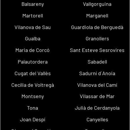
Balsareny
Vallgorguina
Martorell
Marganell
Vilanova de Sau
Guardiola de Berguedà
Gualba
Granollers
Maria de Corcó
Sant Esteve Sesrovires
Palautordera
Sabadell
Cugat del Vallès
Sadurní d´Anoia
Cecília de Voltregà
Vilanova del Camí
Montseny
Vilassar de Mar
Tona
Julià de Cerdanyola
Joan Despí
Canyelles