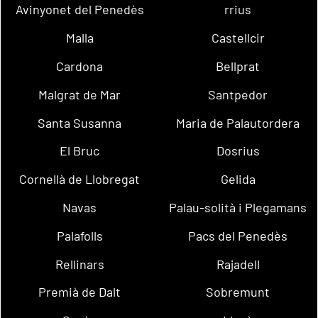
Avinyonet del Penedès
rrius
Malla
Castellcir
Cardona
Bellprat
Malgrat de Mar
Santpedor
Santa Susanna
Maria de Palautordera
El Bruc
Dosrius
Cornellà de Llobregat
Gelida
Navas
Palau-solità i Plegamans
Palafolls
Pacs del Penedès
Rellinars
Rajadell
Premià de Dalt
Sobremunt