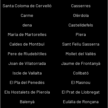
Santa Coloma de Cervelló
Casserres
Carme
Olèrdola
dena
Castelldefels
Maria de Martorelles
Piera
Caldes de Montbui
Sant Feliu Sasserra
Pere de Riudebitlles
Mollet del Vallès
Joan de Vilatorrada
Jaume de Frontanyà
Iscle de Vallalta
Collbató
El Pla del Penedès
El Masnou
Els Hostalets de Pierola
El Prat de Llobregat
Balenyà
Eulàlia de Ronçana