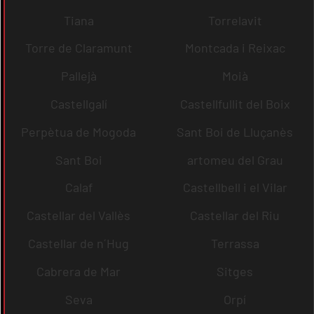
Tiana
Torrelavit
Torre de Claramunt
Montcada i Reixac
Pallejà
Moià
Castellgalí
Castellfullit del Boix
Perpètua de Mogoda
Sant Boi de Lluçanès
Sant Boi
artomeu del Grau
Calaf
Castellbell i el Vilar
Castellar del Vallès
Castellar del Riu
Castellar de n´Hug
Terrassa
Cabrera de Mar
Sitges
Seva
Orpí