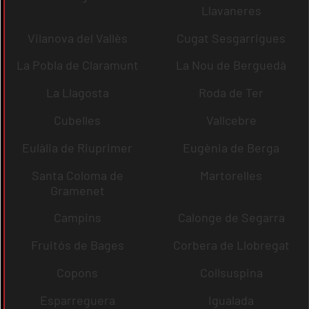
Llavaneres
Vilanova del Vallès
Cugat Sesgarrigues
La Pobla de Claramunt
La Nou de Berguedà
La Llagosta
Roda de Ter
Cubelles
Vallcebre
Eulàlia de Riuprimer
Eugènia de Berga
Santa Coloma de
Martorelles
Gramenet
Campins
Calonge de Segarra
Fruitós de Bages
Corbera de Llobregat
Copons
Collsuspina
Esparreguera
Igualada