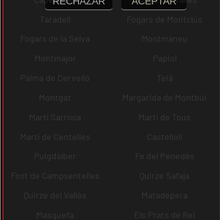
RECHAZAR
ACEPTAR
Taradell
Fogars de Montclús
Fogars de la Selva
Montmaneu
Montmajor
Papiol
Palma de Cervelló
Teià
Montgat
Margarida de Montbui
Martí Sarroca
Martí de Tous
Martí de Centelles
Castellolí
Puigdàlber
Fe del Penedès
Fost de Campsentelles
Quirze Safaja
Quirze del Vallès
Matadepera
Masquefa
Els Prats de Rei