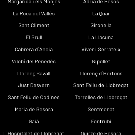
Margarida i els Monjos
Adrià de Besòs
La Roca del Vallès
La Quar
Sant Climent
Gironella
El Brull
La Llacuna
Cabrera d´Anoia
Viver i Serrateix
Vilobí del Penedès
Ripollet
Llorenç Savall
Llorenç d´Hortons
Just Desvern
Sant Feliu de Llobregat
Sant Feliu de Codines
Torrelles de Llobregat
Maria de Besora
Sentmenat
Gaià
Fontrubí
L´Hospitalet de Llobregat
Quirze de Besora