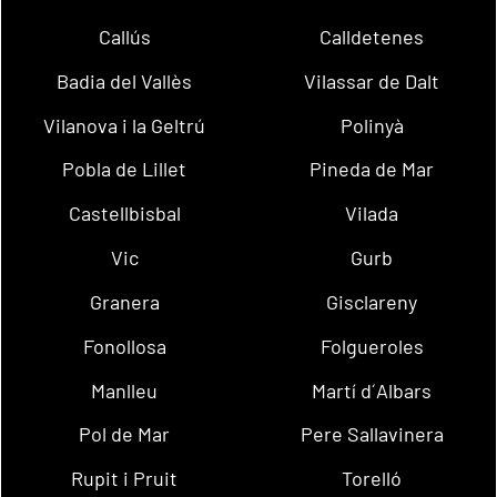
Callús
Calldetenes
Badia del Vallès
Vilassar de Dalt
Vilanova i la Geltrú
Polinyà
Pobla de Lillet
Pineda de Mar
Castellbisbal
Vilada
Vic
Gurb
Granera
Gisclareny
Fonollosa
Folgueroles
Manlleu
Martí d´Albars
Pol de Mar
Pere Sallavinera
Rupit i Pruit
Torelló