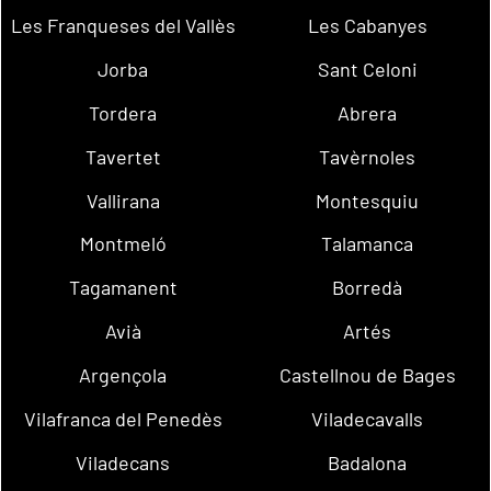
Les Franqueses del Vallès
Les Cabanyes
Jorba
Sant Celoni
Tordera
Abrera
Tavertet
Tavèrnoles
Vallirana
Montesquiu
Montmeló
Talamanca
Tagamanent
Borredà
Avià
Artés
Argençola
Castellnou de Bages
Vilafranca del Penedès
Viladecavalls
Viladecans
Badalona