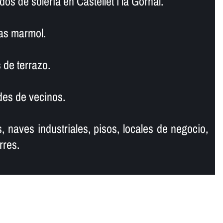
os de soleria en Castellet i la Gornal.
as marmol.
 de terrazo.
es de vecinos.
, naves industriales, pisos, locales de negocio,
rres.