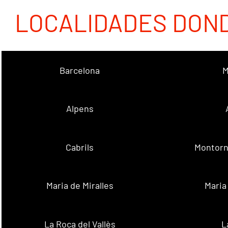
LOCALIDADES DON
Barcelona
M
Alpens
Cabrils
Montorn
Maria de Miralles
Maria
La Roca del Vallès
L