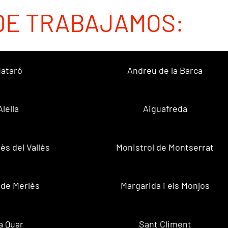
DE TRABAJAMOS:
ataró
Andreu de la Barca
Alella
Aiguafreda
ès del Vallès
Monistrol de Montserrat
 de Merlès
Margarida i els Monjos
a Quar
Sant Climent