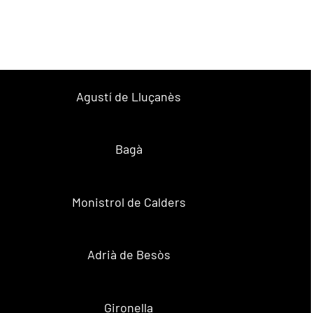
Agustí de Lluçanès
Bagà
Monistrol de Calders
Adrià de Besòs
Gironella