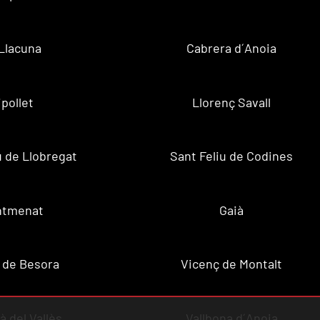
Llacuna
Cabrera d´Anoia
ipollet
Llorenç Savall
u de Llobregat
Sant Feliu de Codines
ntmenat
Gaià
 de Besora
Vicenç de Montalt
à del Vallès
Vallbona d´Anoia