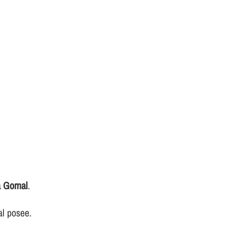
a Gornal
.
al posee.