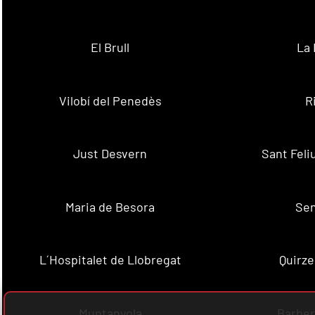
El Brull
La 
Vilobí del Penedès
R
Just Desvern
Sant Feli
Maria de Besora
Se
L´Hospitalet de Llobregat
Quirze
Muntanyola
Barber