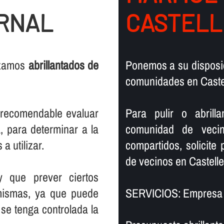
ORNAL
CASTELL
lizamos
abrillantados de
Ponemos a su disposic
comunidades en Castell
s recomendable evaluar
Para pulir o abril
, para determinar a la
comunidad de vecin
a utilizar.
compartidos, solicite
de vecinos en Castellet
y que prever ciertos
mismas, ya que puede
SERVICIOS: Empresa de
se tenga controlada la