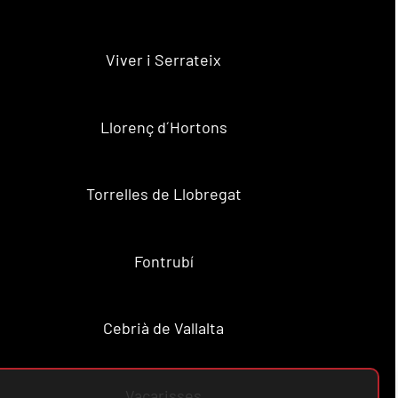
Viver i Serrateix
Llorenç d´Hortons
Torrelles de Llobregat
Fontrubí
Cebrià de Vallalta
Vacarisses