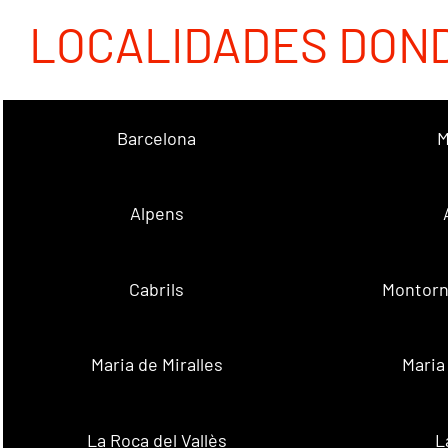
LOCALIDADES DON
Barcelona
M
Alpens
Cabrils
Montorn
Maria de Miralles
Maria
La Roca del Vallès
L