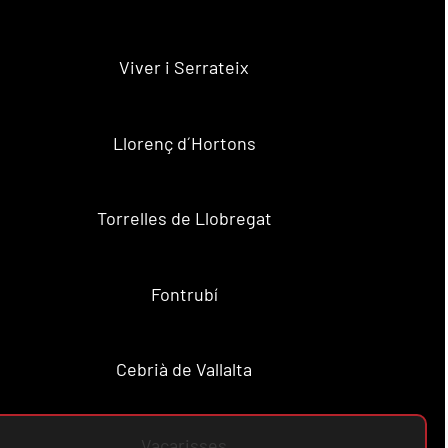
Viver i Serrateix
Llorenç d´Hortons
Torrelles de Llobregat
Fontrubí
Cebrià de Vallalta
Vacarisses