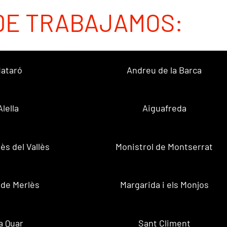
DE TRABAJAMOS:
ataró
Andreu de la Barca
Alella
Aiguafreda
ès del Vallès
Monistrol de Montserrat
 de Merlès
Margarida i els Monjos
a Quar
Sant Climent