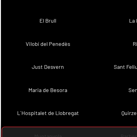
El Brull
La 
Vilobí del Penedès
R
Just Desvern
Sant Feli
Maria de Besora
Se
L´Hospitalet de Llobregat
Quirze
Muntanyola
Barber