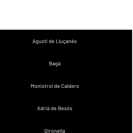
Agustí de Lluçanès
Bagà
Monistrol de Calders
Adrià de Besòs
Gironella