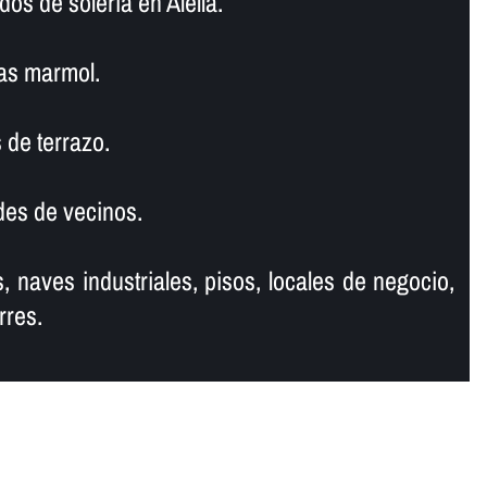
os de soleria en Alella.
as marmol.
 de terrazo.
es de vecinos.
, naves industriales, pisos, locales de negocio,
rres.