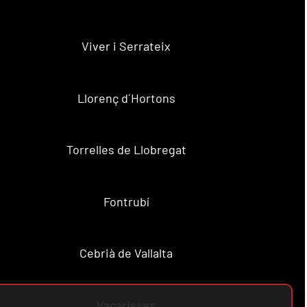
Viver i Serrateix
Llorenç d´Hortons
Torrelles de Llobregat
Fontrubí
Cebrià de Vallalta
Vacarisses