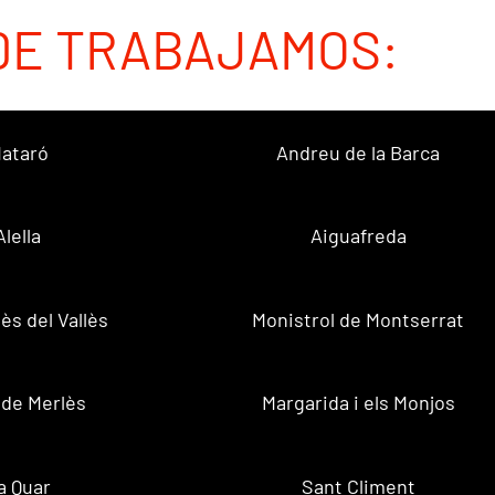
DE TRABAJAMOS:
ataró
Andreu de la Barca
Alella
Aiguafreda
ès del Vallès
Monistrol de Montserrat
 de Merlès
Margarida i els Monjos
a Quar
Sant Climent