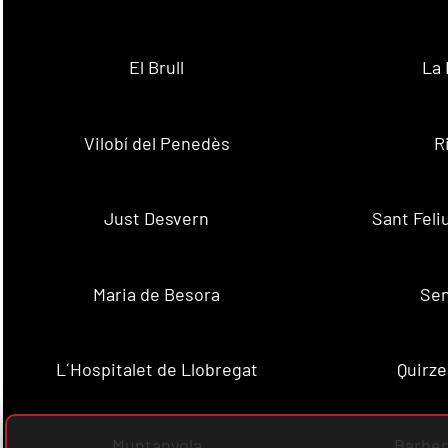
El Brull
La 
Vilobí del Penedès
R
Just Desvern
Sant Feli
Maria de Besora
Se
L´Hospitalet de Llobregat
Quirze
Muntanyola
Barber