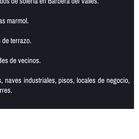
dos de soleria en Barberà del Vallès.
as marmol.
 de terrazo.
es de vecinos.
, naves industriales, pisos, locales de negocio,
rres.