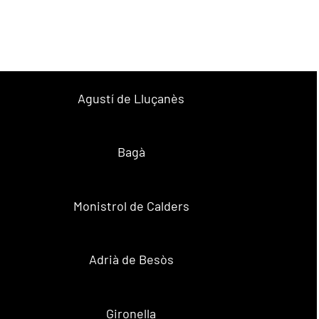
Agustí de Lluçanès
Bagà
Monistrol de Calders
Adrià de Besòs
Gironella