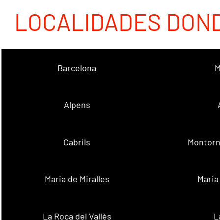
LOCALIDADES DON
Barcelona
M
Alpens
Cabrils
Montorn
Maria de Miralles
Maria
La Roca del Vallès
L