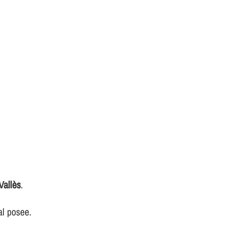
Vallès
.
al posee.